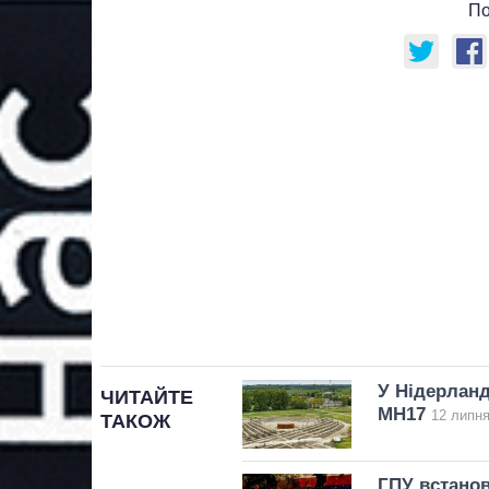
По
У Нідерланд
ЧИТАЙТЕ
MH17
12 липня
ТАКОЖ
ГПУ встанов