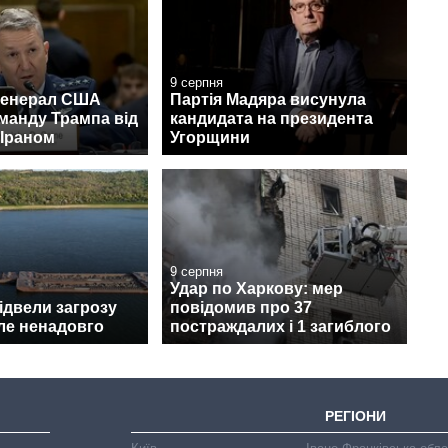
9 серпня
генерал США
Партія Мадяра висунула
оманду Трампа від
кандидата на президента
 Іраном
Угорщини
9 серпня
Удар по Харкову: мер
відвели загрозу
повідомив про 37
ле ненадовго
постраждалих і 1 загиблого
РЕГІОНИ