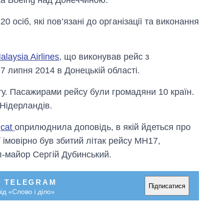
ка Boeing над Донеччиною.
0 осіб, які пов’язані до організації та виконання
laysia Airlines
, що виконував рейс з
7 липня 2014 в Донецькій області.
ту. Пасажирами рейсу були громадяни 10 країн.
 Нідерландів.
gcat
оприлюднила доповідь, в якій йдеться про
ї імовірно був збитий літак рейсу MH17,
л-майор Сергій Дубинський.
У TELEGRAM
Підписатися
ід «Слово і діло»