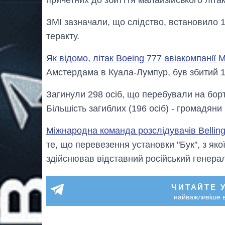
причетних до збитття малайзійського літа
ЗМІ зазначали, що слідство, встановило 12
теракту.
Як відомо, літак Boeing 777 авіакомпанії Ma
Амстердама в Куала-Лумпур, був збитий 1
Загинули 298 осіб, що перебували на бор
Більшість загиблих (196 осіб) - громадяни
Міжнародна команда розслідувачів Bellin
те, що перевезення установки "Бук", з яко
здійснював відставний російський генера
ЧИТАЙТЕ 
найважливіше в