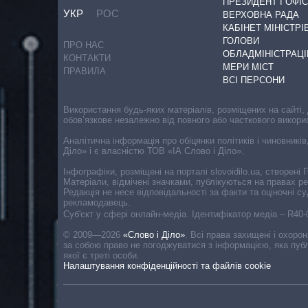
ПРЕЗИДЕНТ І ОФІС
УКР
РОС
ВЕРХОВНА РАДА
КАБІНЕТ МІНІСТРІ
ГОЛОВИ
ПРО НАС
ОБЛАДМІНІСТРАЦІ
КОНТАКТИ
МЕРИ МІСТ
ПРАВИЛА
ВСІ ПЕРСОНИ
Використання будь-яких матеріалів, розміщених на сайті,
обов’язкове незалежно від повного або часткового викори
Аналітична інформація про обіцянки політиків і чиновників
Діло» і є власністю ТОВ «ІА Слово і Діло».
Інфографіки, розміщені на порталі slovoidilo.ua, створен
Матеріали, відмічені значками, публікуються на правах р
Редакція не несе відповідальності за факти та оціночні 
рекламодавець.
Cуб'єкт у сфері онлайн-медіа. Ідентифікатор медіа – R40
© 2009—2026
«Слово і Діло»
.
Всі права захищені і охоро
за собою право не погоджуватися з інформацією, яка публ
якої є треті особи.
Налаштування конфіденційності та файлів cookie