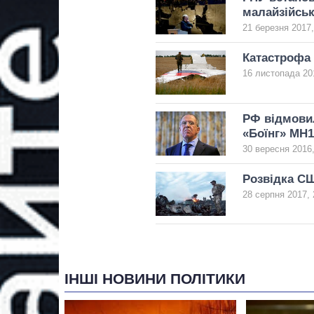
малайзійськ
21 березня 2017,
Катастрофа 
16 листопада 20
РФ відмовил
«Боїнг» MH1
30 вересня 2016,
Розвідка СШ
28 серпня 2017, 
ІНШІ НОВИНИ ПОЛІТИКИ