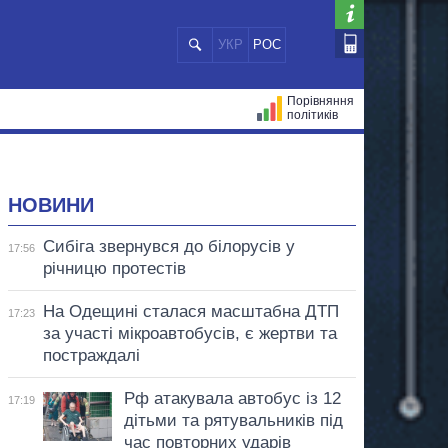
УКР
РОС
Порівняння
політиків
ЦІЙ
МЕРИ МІСТ
ВСІ ПЕРСОНИ
НОВИНИ
Сибіга звернувся до білорусів у
17:56
річницю протестів
На Одещині сталася масштабна ДТП
17:23
за участі мікроавтобусів, є жертви та
постраждалі
Рф атакувала автобус із 12
17:19
дітьми та рятувальників під
час повторних ударів