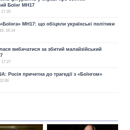
ий Боїнг МН17
 17:20
«Боїнга» MH17: що обіцяли українські політики
16, 16:14
ася вибачатися за збитий малайзійський
7
 17:27
А: Росія причетна до трагедії з «Боїнгом»
22:00