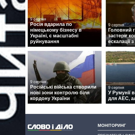
9 серпня
Росія вдарила по
9 серпня
німецькому бізнесу в
Головний 
Україні, є масштабні
застеріг к
руйнування
ескалації з
9 серпня
Російські війська створили
9 серпня
нові зони контролю біля
У Румунії 
кордону України
для АЕС, а
МОНІТОРИНГ