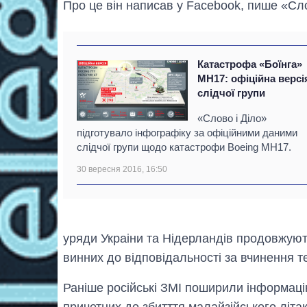
Про це він написав у Facebook, пише «Сло
Катастрофа «Боїнга»
MH17: офіційна версі
слідчої групи
«Слово і Діло»
підготувало інфографіку за офіційними даними
слідчої групи щодо катастрофи Boeing MH17.
30 вересня 2016, 16:50
уряди Украіни та Нідерландів продовжую
винних до відповідальності за вчинення т
Раніше російські ЗМІ поширили інформаці