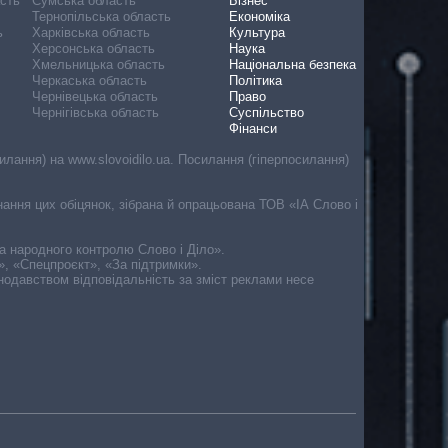
асть
Сумська область
Бізнес
Тернопільська область
Економіка
ь
Харківська область
Культура
Херсонська область
Наука
Хмельницька область
Національна безпека
Черкаська область
Політика
Чернівецька область
Право
Чернігівська область
Суспільство
Фінанси
лання) на www.slovoidilo.ua. Посилання (гіперпосилання)
онання цих обіцянок, зібрана й опрацьована ТОВ «ІА Слово і
ма народного контролю Слово і Діло».
», «Спецпроєкт», «За підтримки».
онодавством відповідальність за зміст реклами несе