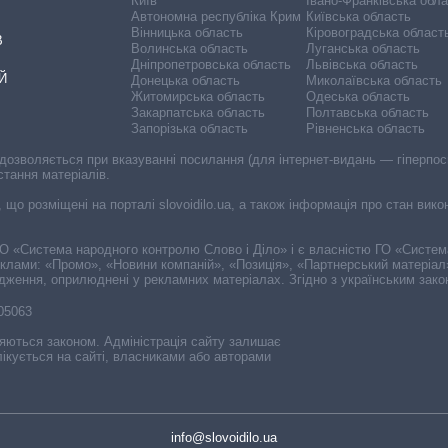
Київ
Івано-Франківська обл
Автономна республіка Крим
Київська область
Вінницька область
Кіровоградська област
В
Волинська область
Луганська область
Дніпропетровська область
Львівська область
Й
Донецька область
Миколаївська область
Житомирська область
Одеська область
Закарпатська область
Полтавська область
Запорізька область
Рівненська область
 дозволяється при вказуванні посилання (для інтернет-видань — гіперпоси
стання матеріалів.
, що розміщені на порталі slovoidilo.ua, а також інформація про стан вик
і ГО «Система народного контролю Слово і Діло» і є власністю ГО «Систе
еклами: «Промо», «Новини компаній», «Позиція», «Партнерський матеріал
судження, оприлюднені у рекламних матеріалах. Згідно з українським зак
-05063
няються законом. Адміністрація сайту залишає
ікується на сайті, власниками або авторами
info@slovoidilo.ua