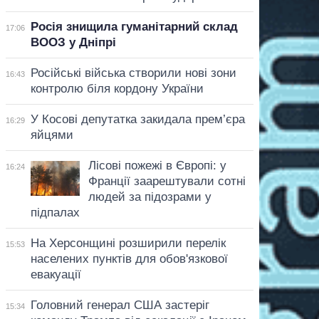
Росія знищила гуманітарний склад
17:06
ВООЗ у Дніпрі
Російські війська створили нові зони
16:43
контролю біля кордону України
У Косові депутатка закидала прем’єра
16:29
яйцями
Лісові пожежі в Європі: у
16:24
Франції заарештували сотні
людей за підозрами у
підпалах
На Херсонщині розширили перелік
15:53
населених пунктів для обов'язкової
евакуації
Головний генерал США застеріг
15:34