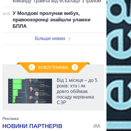
команду Трампа від ескалації з Іраном
У Молдові пролунав вибух,
15:09
правоохоронці знайшли уламки
БПЛА
Більше новин
ІНФОГРАФІКА
Від 1 місяця – до 5
років: хто і як
довго обіймав
посаду керівника
СЗР