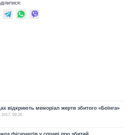
ділитися:
ах відкриють меморіал жертв збитого «Боїнга»
 2017, 09:20
ила фігурантів у справі про збитий