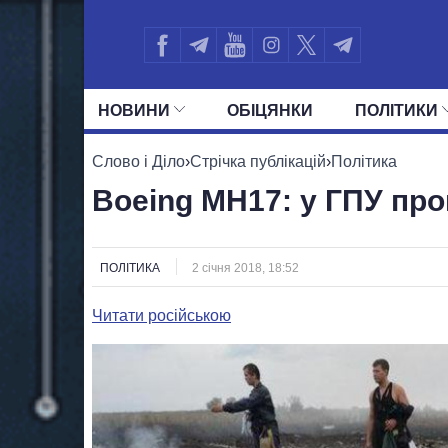
НОВИНИ
ОБIЦЯНКИ
ПОЛIТИКИ
УСІ ПОЛІТИКИ
ПРЕЗИДЕНТ І ОФ
Слово і Діло
›
Стрічка публікацій
›
Політика
Boeing MH17: у ГПУ про
ПОЛІТИКА
2 січня 2018, 18:52
Читати російською