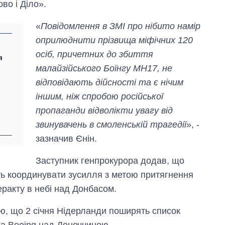
во і Діло».
«
Повідомлення в ЗМІ про нібито намір
оприлюднити прізвища міфічних 120
осіб, причетних до збиття
я
малайзійського Боїнгу МН17, не
відповідають дійсності та є нічим
іншим, ніж спробою російської
пропаганди відволікти увагу від
звинувачень в смоленській трагедії
», -
Дефіцит пам’яті:
зазначив Єнін.
як зріс попит на
чипи за останні
Заступник генпрокурора додав, що
роки і що
ть координувати зусилля з метою притягнення
прогнозують на
2027-й
еракту в небі над Донбасом.
ю, що 2 січня Нідерланди поширять список