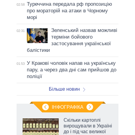
Туреччина передала рф пропозицію
02:58
про мораторій на атаки в Чорному
морі
Зеленський назвав можливі
02:31
терміни бойового
застосування української
балістики
У Кракові чоловік напав на українську
01:53
пару, а через два дні сам прийшов до
поліції
Більше новин
ІНФОГРАФІКА
жет
Скільки картоплі
вирощували в Україні
ків
до і під час великої