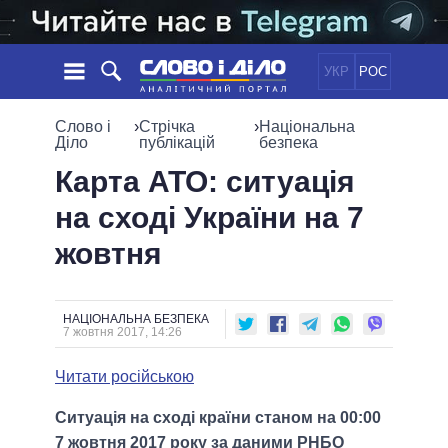
УКР
РОС
НОВИНИ
Слово і
›
Стрічка
›
Національна
Діло
публікацій
безпека
ОБIЦЯНКИ
СТРІЧКА
ПОЛІТИКА
Карта АТО: ситуація
ПОДІЇ
ЕКОНОМІКА
на сході України на 7
ПОЛIТИКИ
СТАТТІ
СУСПІЛЬСТВО
жовтня
ІНФОГРАФІКА
ДУМКИ
СВІТ
УСІ ПОЛІТИКИ
ОГЛЯДИ
ПРЕЗИДЕНТ І ОФІС
ВІДЕО
ДАЙДЖЕСТИ
ВЕРХОВНА РАДА
НАЦІОНАЛЬНА БЕЗПЕКА
7 жовтня 2017, 14:26
ПІДТРИМАТИ
КАБІНЕТ МІНІСТРІВ
ГОЛОВИ ОБЛАДМІНІСТРАЦІЙ
Читати російською
ПОРІВНЯННЯ ПОЛІТИКІВ
МЕРИ МІСТ
Ситуація на сході країни станом на 00:00
ВСІ ПЕРСОНИ
7 жовтня 2017 року за даними РНБО