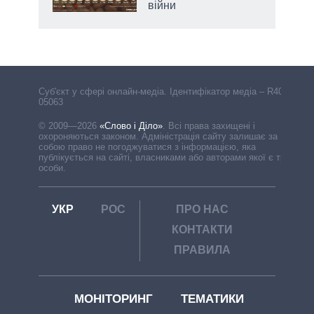
війни
Cуб'єкт у сфері онлайн-медіа. Ідентифікатор медіа – R40-
05063
© 2009—2026
«Слово і Діло»
.
Всі права захищені і
охороняються законом. Адміністрація сайту залишає за
собою право не погоджуватися з інформацією, яка
публікується на сайті, власниками або авторами якої є треті
особи.
УКР
РОС
ПРО НАС
КОНТАКТИ
ПРАВИЛА
МОНІТОРИНГ
ТЕМАТИКИ