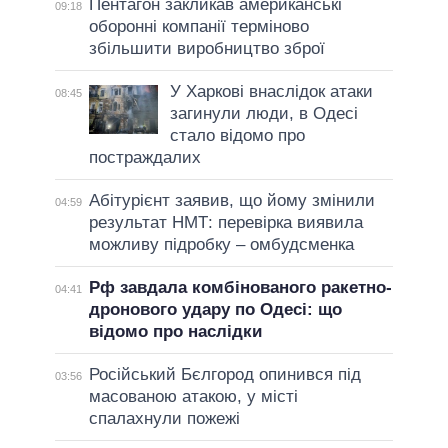
Пентагон закликав американські
09:18
оборонні компанії терміново
збільшити виробництво зброї
У Харкові внаслідок атаки
08:45
загинули люди, в Одесі
стало відомо про
постраждалих
Абітурієнт заявив, що йому змінили
04:59
результат НМТ: перевірка виявила
можливу підробку – омбудсменка
Рф завдала комбінованого ракетно-
04:41
дронового удару по Одесі: що
відомо про наслідки
Російський Бєлгород опинився під
03:56
масованою атакою, у місті
спалахнули пожежі