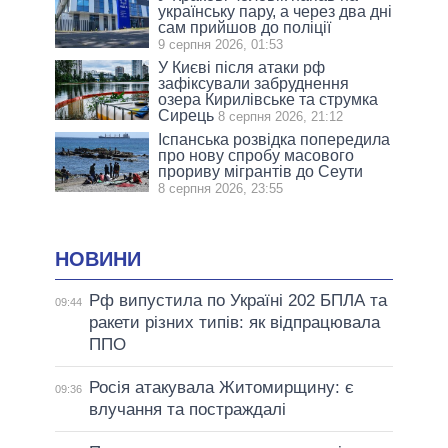
українську пару, а через два дні
сам прийшов до поліції
9 серпня 2026, 01:53
У Києві після атаки рф
зафіксували забруднення
озера Кирилівське та струмка
Сирець
8 серпня 2026, 21:12
Іспанська розвідка попередила
про нову спробу масового
прориву мігрантів до Сеути
8 серпня 2026, 23:55
НОВИНИ
Рф випустила по Україні 202 БПЛА та
09:44
ракети різних типів: як відпрацювала
ППО
Росія атакувала Житомирщину: є
09:36
влучання та постраждалі