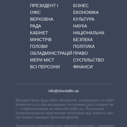
ПРЕЗИДЕНТ І
БІЗНЕС
ОФІС
ЕКОНОМІКА
ВЕРХОВНА
КУЛЬТУРА
РАДА
НАУКА
КАБІНЕТ
НАЦІОНАЛЬНА
МІНІСТРІВ
БЕЗПЕКА
ГОЛОВИ
ПОЛІТИКА
ОБЛАДМІНІСТРАЦІЙ
ПРАВО
МЕРИ МІСТ
СУСПІЛЬСТВО
ВСІ ПЕРСОНИ
ФІНАНСИ
info@slovoidilo.ua
Використання будь-яких матеріалів, розміщених на сайті,
дозволяється при вказуванні посилання (для інтернет-видань
— гіперпосилання) на www.slovoidilo.ua. Посилання
(гіперпосилання) обов’язкове незалежно від повного або
часткового використання матеріалів.
Аналітична інформація про обіцянки політиків і чиновників,