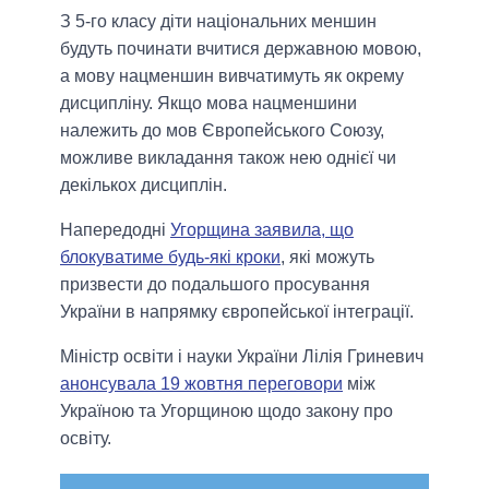
З 5-го класу діти національних меншин
будуть починати вчитися державною мовою,
а мову нацменшин вивчатимуть як окрему
дисципліну. Якщо мова нацменшини
належить до мов Європейського Союзу,
можливе викладання також нею однієї чи
декількох дисциплін.
Напередодні
Угорщина заявила, що
блокуватиме будь-які кроки
, які можуть
призвести до подальшого просування
України в напрямку європейської інтеграції.
Міністр освіти і науки України Лілія Гриневич
анонсувала 19 жовтня переговори
між
Україною та Угорщиною щодо закону про
освіту.