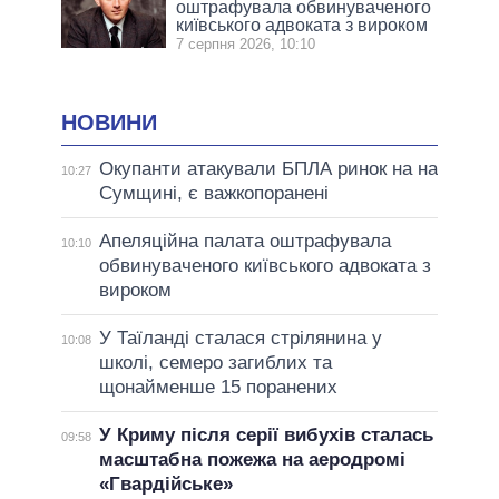
оштрафувала обвинуваченого
київського адвоката з вироком
7 серпня 2026, 10:10
НОВИНИ
Окупанти атакували БПЛА ринок на на
10:27
Сумщині, є важкопоранені
Апеляційна палата оштрафувала
10:10
обвинуваченого київського адвоката з
вироком
У Таїланді сталася стрілянина у
10:08
школі, семеро загиблих та
щонайменше 15 поранених
У Криму після серії вибухів сталась
09:58
масштабна пожежа на аеродромі
«Гвардійське»