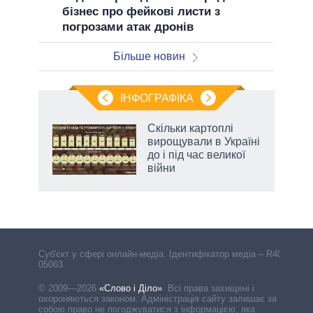
бізнес про фейкові листи з
погрозами атак дронів
Більше новин
ІНФОГРАФІКА
Скільки картоплі
 за
вирощували в Україні
асть
до і під час великої
війни
аспі
Cуб'єкт у сфері онлайн-медіа. Ідентифікатор медіа – R40-
05063
© 2009—2026
«Слово і Діло»
.
Всі права захищені і
охороняються законом. Адміністрація сайту залишає за
собою право не погоджуватися з інформацією, яка