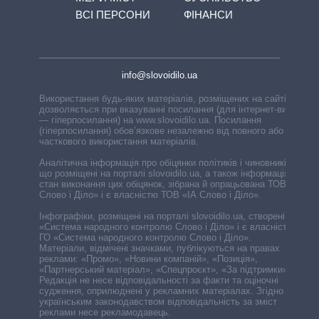
ВСІ ПЕРСОНИ
ФІНАНСИ
info@slovoidilo.ua
Використання будь-яких матеріалів, розміщених на сайті,
дозволяється при вказуванні посилання (для інтернет-видань
— гіперпосилання) на www.slovoidilo.ua. Посилання
(гіперпосилання) обов’язкове незалежно від повного або
часткового використання матеріалів.
Аналітична інформація про обіцянки політиків і чиновників,
що розміщені на порталі slovoidilo.ua, а також інформація про
стан виконання цих обіцянок, зібрана й опрацьована ТОВ «ІА
Слово і Діло» і є власністю ТОВ «ІА Слово і Діло».
Інфографіки, розміщені на порталі slovoidilo.ua, створені ГО
«Система народного контролю Слово і Діло» і є власністю
ГО «Система народного контролю Слово і Діло».
Матеріали, відмічені значками, публікуються на правах
реклами: «Промо», «Новини компаній», «Позиція»,
«Партнерський матеріал», «Спецпроєкт», «За підтримки».
Редакція не несе відповідальності за факти та оціночні
судження, оприлюднені у рекламних матеріалах. Згідно з
українським законодавством відповідальність за зміст
реклами несе рекламодавець.