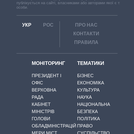
публікується на сайті, власниками або авторами якої є треті
особи.
УКР
РОС
ПРО НАС
КОНТАКТИ
ПРАВИЛА
МОНІТОРИНГ
ТЕМАТИКИ
ПРЕЗИДЕНТ І
БІЗНЕС
ОФІС
ЕКОНОМІКА
ВЕРХОВНА
КУЛЬТУРА
РАДА
НАУКА
КАБІНЕТ
НАЦІОНАЛЬНА
МІНІСТРІВ
БЕЗПЕКА
ГОЛОВИ
ПОЛІТИКА
ОБЛАДМІНІСТРАЦІЙ
ПРАВО
МЕРИ МІСТ
СУСПІЛЬСТВО