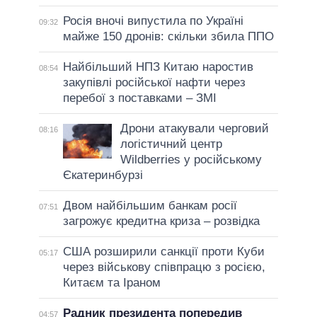
Росія вночі випустила по Україні
09:32
майже 150 дронів: скільки збила ППО
Найбільший НПЗ Китаю наростив
08:54
закупівлі російської нафти через
перебої з поставками – ЗМІ
Дрони атакували черговий
08:16
логістичний центр
Wildberries у російському
Єкатеринбурзі
Двом найбільшим банкам росії
07:51
загрожує кредитна криза – розвідка
США розширили санкції проти Куби
05:17
через військову співпрацю з росією,
Китаєм та Іраном
Радник президента попередив
04:57