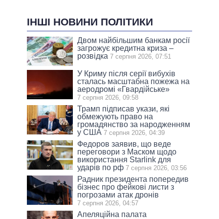
ІНШІ НОВИНИ ПОЛІТИКИ
Двом найбільшим банкам росії
загрожує кредитна криза –
розвідка
7 серпня 2026, 07:51
У Криму після серії вибухів
сталась масштабна пожежа на
аеродромі «Гвардійське»
7 серпня 2026, 09:58
Трамп підписав укази, які
обмежують право на
громадянство за народженням
у США
7 серпня 2026, 04:39
Федоров заявив, що веде
переговори з Маском щодо
використання Starlink для
ударів по рф
7 серпня 2026, 03:56
Радник президента попередив
бізнес про фейкові листи з
погрозами атак дронів
7 серпня 2026, 04:57
Апеляційна палата