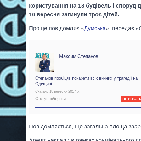
користування на 18 будівель і споруд ди
16 вересня загинули троє дітей.
Про це повідомляє «
Думська
», передає «
Максим Степанов
Степанов пообіцяв покарати всіх винних у трагедії на
Одещині
Сказано 18 вересня 2017 р.
Статус обіцянки:
НЕ ВИКОН
Повідомляється, що загальна площа зааре
Арешт наклали в рамках кримінального п