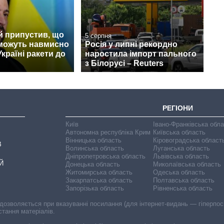
й припустив, що
5 серпня
можуть навмисно
Росія у липні рекордно
Україні ракети до
наростила імпорт пального
з Білорусі – Reuters
РЕГІОНИ
Київ
Івано-Франківська обл
Автономна республіка Крим
Київська область
Вінницька область
Кіровоградська област
В
Волинська область
Луганська область
Дніпропетровська область
Львівська область
Й
Донецька область
Миколаївська область
Житомирська область
Одеська область
Закарпатська область
Полтавська область
Запорізька область
Рівненська область
 дозволяється при вказуванні посилання (для інтернет-видань — гіперпоси
стання матеріалів.