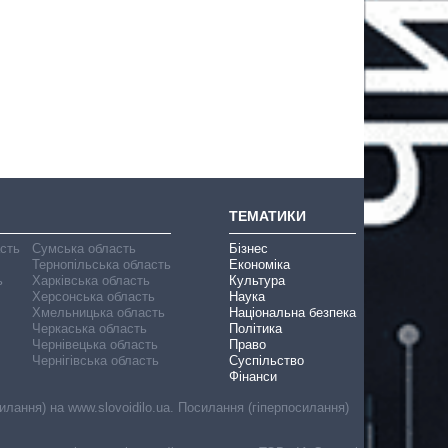
ТЕМАТИКИ
асть
Сумська область
Бізнес
Тернопільська область
Економіка
ь
Харківська область
Культура
Херсонська область
Наука
Хмельницька область
Національна безпека
Черкаська область
Політика
Чернівецька область
Право
Чернігівська область
Суспільство
Фінанси
лання) на www.slovoidilo.ua. Посилання (гіперпосилання)