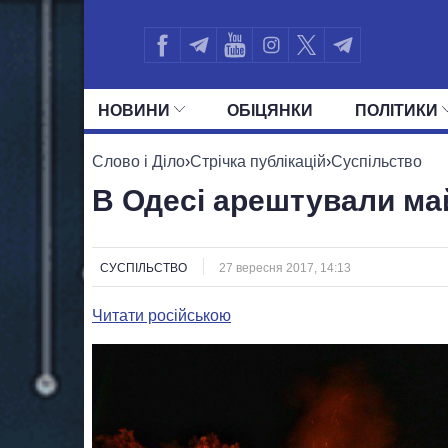
НОВИНИ
ОБIЦЯНКИ
ПОЛIТИКИ
УСІ ПОЛІТИКИ
ПРЕЗИДЕНТ І ОФ
Слово і Діло
›
Стрічка публікацій
›
Суспільство
В Одесі арештували ма
СУСПІЛЬСТВО
27 вересня 2017, 14:13
Читати російською