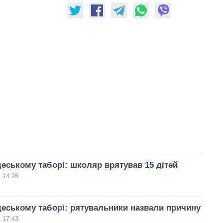
еському таборі: школяр врятував 15 дітей
 14:26
еському таборі: рятувальники назвали причину
 17:43