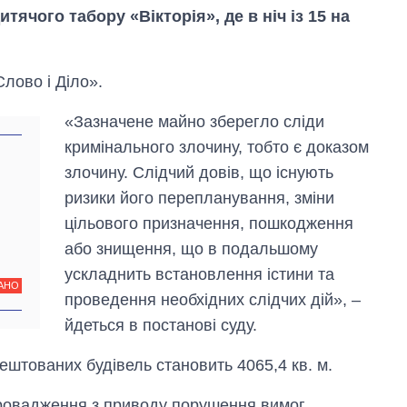
тячого табору «Вікторія», де в ніч із 15 на
Слово і Діло».
«Зазначене майно зберегло сліди
кримінального злочину, тобто є доказом
злочину. Слідчий довів, що існують
ризики його перепланування, зміни
цільового призначення, пошкодження
або знищення, що в подальшому
ускладнить встановлення істини та
АНО
проведення необхідних слідчих дій», –
йдеться в постанові суду.
Як зменшилася
кількість
штованих будівель становить 4065,4 кв. м.
медзакладів в
Україні за роки
вторгнення
ровадження з приводу порушення вимог