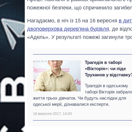
пожежної безпеки, що спричинило загибе
Нагадаємо, в ніч із 15 на 16 вересня
в дит
двоповерхова дерев'яна будівля
, де від
«Адель». У результаті пожежі загинули тр
Трагедія в таборі
«Вікторія»: чи піде
Труханов у відставку
Трагедія в одеському
таборі Вікторія забрал
життя трьох дівчаток. Чи будуть наслідки для
одеської мерії, дізнавалися експерти.
18 вересня 2017, 14:00