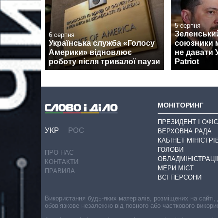
5 серпня
Зеленськи
6 серпня
Українська служба «Голосу
союзники 
Америки» відновлює
не давати 
роботу після тривалої паузи
Patriot
МОНІТОРИНГ
ПРЕЗИДЕНТ І ОФІС
УКР
РОС
ВЕРХОВНА РАДА
КАБІНЕТ МІНІСТРІ
ГОЛОВИ
ПРО НАС
ОБЛАДМІНІСТРАЦІ
КОНТАКТИ
МЕРИ МІСТ
ПРАВИЛА
ВСІ ПЕРСОНИ
Використання будь-яких матеріалів, розміщених на сайті,
обов’язкове незалежно від повного або часткового викори