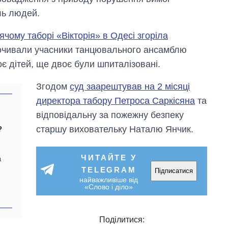
ль людей.
ячому таборі «Вікторія» в Одесі згоріла
почивали учасники танцювального ансамблю
оє дітей, ще двоє були шпиталізовані.
Згодом
суд заарештував на 2 місяці
директора табору Петроса Саркісяна
та
відповідальну за пожежну безпеку
старшу виховательку Наталю Янчик.
?
ЧИТАЙТЕ У
а
TELEGRAM
Підписатися
найважливіше від
«Слово і діло»
Поділитися: