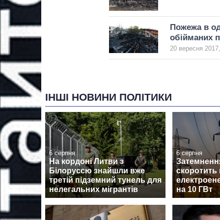
Пожежа в од
обійманих 
20 вересня 2017,
ІНШІ НОВИНИ ПОЛІТИКИ
6 серпня
6 серпня
На кордоні Литви з
Затемненн
Білоруссю знайшли вже
скоротить
третій підземний тунель для
електроене
нелегальних мігрантів
на 10 ГВт