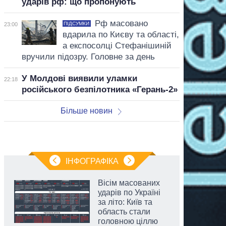
ударів рф: що пропонують
Рф масовано
ПІДСУМКИ
23:00
вдарила по Києву та області,
а експосолці Стефанішиній
вручили підозру. Головне за день
У Молдові виявили уламки
22:18
російського безпілотника «Герань-2»
Більше новин
ІНФОГРАФІКА
Вісім масованих
ударів по Україні
за літо: Київ та
область стали
головною ціллю