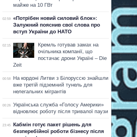
майже на 10 ГВт
«Потрібен новий силовий блок»:
02:59
Залужний пояснив свої слова про
вступ України до НАТО
Кремль готував замах на
02:15
очільника компанії, що
постачає дрони Україні – Die
Zeit
На кордоні Литви з Білоруссю знайшли
00:58
вже третій підземний тунель для
нелегальних мігрантів
Українська служба «Голосу Америки»
00:26
відновлює роботу після тривалої паузи
Кабмін готує пакет рішень для
23:45
безперебійної роботи бізнесу після