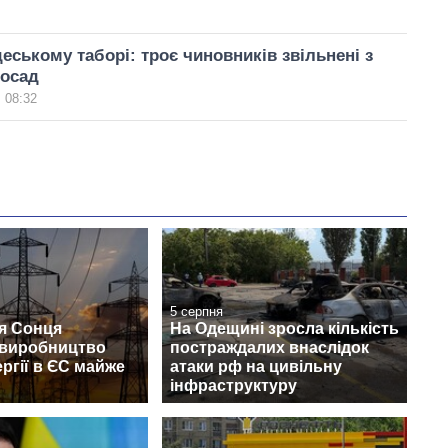
еському таборі: троє чиновників звільнені з
посад
 08:32
5 серпня
я Сонця
На Одещині зросла кількість
 виробництво
постраждалих внаслідок
ргії в ЄС майже
атаки рф на цивільну
інфраструктуру