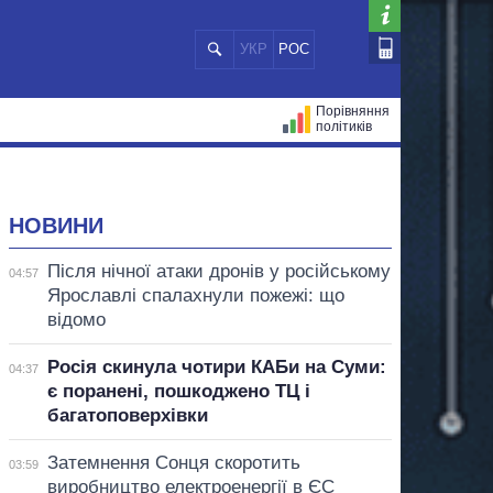
УКР
РОС
Порівняння
політиків
ЦІЙ
МЕРИ МІСТ
ВСІ ПЕРСОНИ
НОВИНИ
Після нічної атаки дронів у російському
04:57
Ярославлі спалахнули пожежі: що
відомо
Росія скинула чотири КАБи на Суми:
04:37
є поранені, пошкоджено ТЦ і
багатоповерхівки
Затемнення Сонця скоротить
03:59
виробництво електроенергії в ЄС