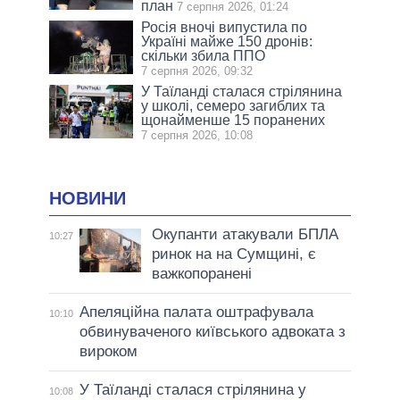
план
7 серпня 2026, 01:24
Росія вночі випустила по
Україні майже 150 дронів:
скільки збила ППО
7 серпня 2026, 09:32
У Таїланді сталася стрілянина
у школі, семеро загиблих та
щонайменше 15 поранених
7 серпня 2026, 10:08
НОВИНИ
Окупанти атакували БПЛА
10:27
ринок на на Сумщині, є
важкопоранені
Апеляційна палата оштрафувала
10:10
обвинуваченого київського адвоката з
вироком
У Таїланді сталася стрілянина у
10:08