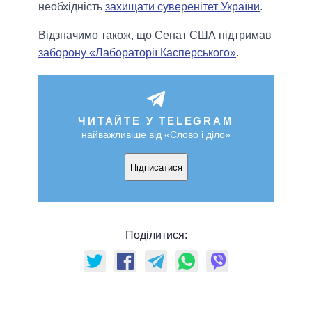
необхідність
захищати суверенітет України
.
Відзначимо також, що Сенат США підтримав
заборону «Лабораторії Касперського»
.
ЧИТАЙТЕ У TELEGRAM
найважливіше від «Слово і діло»
Підписатися
Поділитися: