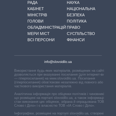
РАДА
НАУКА
КАБІНЕТ
НАЦІОНАЛЬНА
МІНІСТРІВ
БЕЗПЕКА
ГОЛОВИ
ПОЛІТИКА
ОБЛАДМІНІСТРАЦІЙ
ПРАВО
МЕРИ МІСТ
СУСПІЛЬСТВО
ВСІ ПЕРСОНИ
ФІНАНСИ
info@slovoidilo.ua
Використання будь-яких матеріалів, розміщених на сайті,
дозволяється при вказуванні посилання (для інтернет-видань
— гіперпосилання) на www.slovoidilo.ua. Посилання
(гіперпосилання) обов’язкове незалежно від повного або
часткового використання матеріалів.
Аналітична інформація про обіцянки політиків і чиновників,
що розміщені на порталі slovoidilo.ua, а також інформація про
стан виконання цих обіцянок, зібрана й опрацьована ТОВ «ІА
Слово і Діло» і є власністю ТОВ «ІА Слово і Діло».
Інфографіки, розміщені на порталі slovoidilo.ua, створені ГО