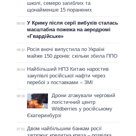
школі, семеро загиблих та
щонайменше 15 поранених
У Криму після серії вибухів сталась
09:58
масштабна пожежа на аеродромі
«Гвардійське»
Росія вночі випустила по Україні
09:32
майже 150 дронів: скільки збила ППО
Найбільший НПЗ Китаю наростив
08:54
закупівлі російської нафти через
перебої з поставками – ЗМІ
Дрони атакували черговий
08:16
логістичний центр
Wildberries у російському
Єкатеринбурзі
Двом найбільшим банкам росії
07:51
загрожує кредитна криза – розвідка