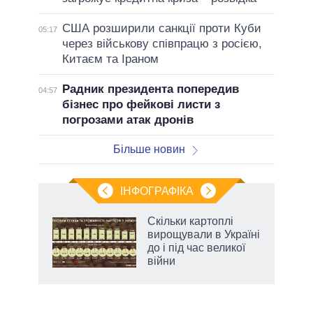
США розширили санкції проти Куби
05:17
через військову співпрацю з росією,
Китаєм та Іраном
Радник президента попередив
04:57
бізнес про фейкові листи з
погрозами атак дронів
Більше новин
ІНФОГРАФІКА
Скільки картоплі
 за
вирощували в Україні
асть
до і під час великої
війни
аспі