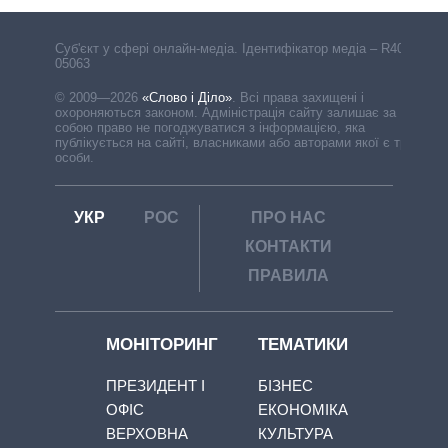
Cуб'єкт у сфері онлайн-медіа. Ідентифікатор медіа – R40-
05063
© 2009—2026
«Слово і Діло»
.
Всі права захищені і
охороняються законом. Адміністрація сайту залишає за
собою право не погоджуватися з інформацією, яка
публікується на сайті, власниками або авторами якої є треті
особи.
УКР
РОС
ПРО НАС
КОНТАКТИ
ПРАВИЛА
МОНІТОРИНГ
ТЕМАТИКИ
ПРЕЗИДЕНТ І
БІЗНЕС
ОФІС
ЕКОНОМІКА
ВЕРХОВНА
КУЛЬТУРА