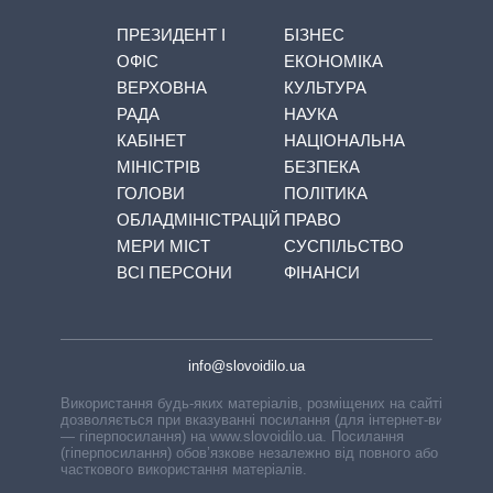
ПРЕЗИДЕНТ І
БІЗНЕС
ОФІС
ЕКОНОМІКА
ВЕРХОВНА
КУЛЬТУРА
РАДА
НАУКА
КАБІНЕТ
НАЦІОНАЛЬНА
МІНІСТРІВ
БЕЗПЕКА
ГОЛОВИ
ПОЛІТИКА
ОБЛАДМІНІСТРАЦІЙ
ПРАВО
МЕРИ МІСТ
СУСПІЛЬСТВО
ВСІ ПЕРСОНИ
ФІНАНСИ
info@slovoidilo.ua
Використання будь-яких матеріалів, розміщених на сайті,
дозволяється при вказуванні посилання (для інтернет-видань
— гіперпосилання) на www.slovoidilo.ua. Посилання
(гіперпосилання) обов’язкове незалежно від повного або
часткового використання матеріалів.