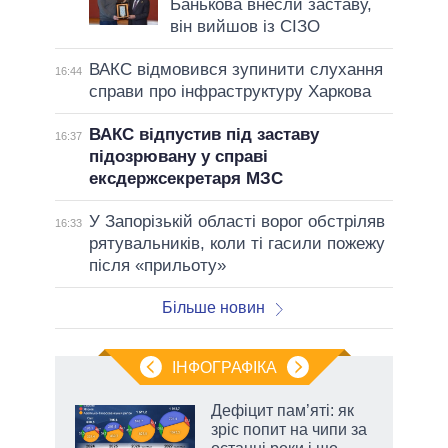
Банькова внесли заставу,
він вийшов із СІЗО
ВАКС відмовився зупинити слухання
16:44
справи про інфраструктуру Харкова
ВАКС відпустив під заставу
16:37
підозрювану у справі
ексдержсекретаря МЗС
У Запорізькій області ворог обстріляв
16:33
рятувальників, коли ті гасили пожежу
після «прильоту»
Більше новин
ІНФОГРАФІКА
 5
Дефіцит пам’яті: як
вго
зріс попит на чипи за