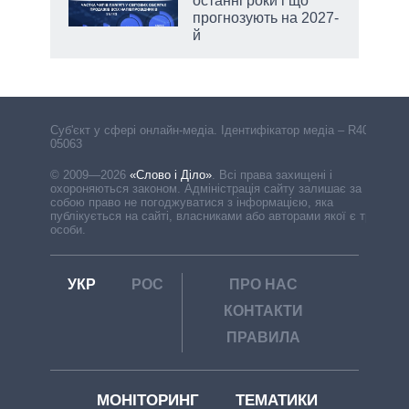
останні роки і що
прогнозують на 2027-
й
Cуб'єкт у сфері онлайн-медіа. Ідентифікатор медіа – R40-
05063
© 2009—2026
«Слово і Діло»
.
Всі права захищені і
охороняються законом. Адміністрація сайту залишає за
собою право не погоджуватися з інформацією, яка
публікується на сайті, власниками або авторами якої є треті
особи.
УКР
РОС
ПРО НАС
КОНТАКТИ
ПРАВИЛА
МОНІТОРИНГ
ТЕМАТИКИ