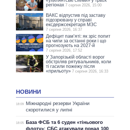
«ухилянтські схеми» у трьох
регіонах
7 серпня 2026, 15:00
ВАКС відпустив під заставу
підозрювану у справі
ексдержсекретаря МЗС
7 серпня 2026, 16:37
Дефіцит пам’яті: як зріс попит
на чипи за останні роки і що
прогнозують на 2027-й
7 серпня 2026, 17:52
У Запорізькій області ворог
обстріляв рятувальників, коли
ті гасили пожежу після
«прильоту»
7 серпня 2026, 16:33
НОВИНИ
Міжнародні резерви України
18:09
скоротилися у липні
База ФСБ та 6 суден «тіньового
18:05
флоту»: СБС атакували понад 100