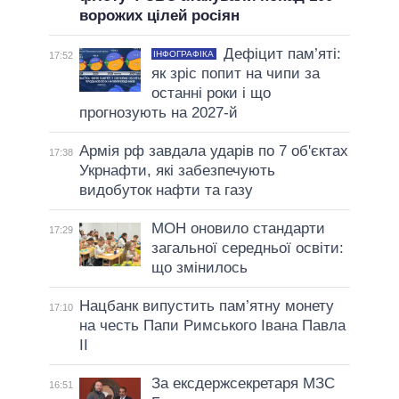
ворожих цілей росіян
Дефіцит пам’яті:
ІНФОГРАФІКА
17:52
як зріс попит на чипи за
останні роки і що
прогнозують на 2027-й
Армія рф завдала ударів по 7 об'єктах
17:38
Укрнафти, які забезпечують
видобуток нафти та газу
МОН оновило стандарти
17:29
загальної середньої освіти:
що змінилось
Нацбанк випустить пам’ятну монету
17:10
на честь Папи Римського Івана Павла
II
За ексдержсекретаря МЗС
16:51