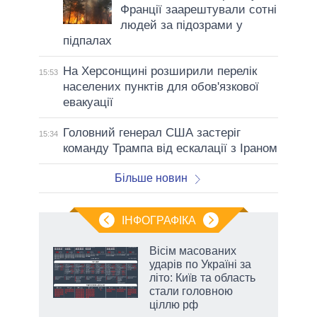
Франції заарештували сотні
людей за підозрами у
підпалах
На Херсонщині розширили перелік
15:53
населених пунктів для обов'язкової
евакуації
Головний генерал США застеріг
15:34
команду Трампа від ескалації з Іраном
Більше новин
ІНФОГРАФІКА
 як
Вісім масованих
и за
ударів по Україні за
літо: Київ та область
2027-
стали головною
ціллю рф