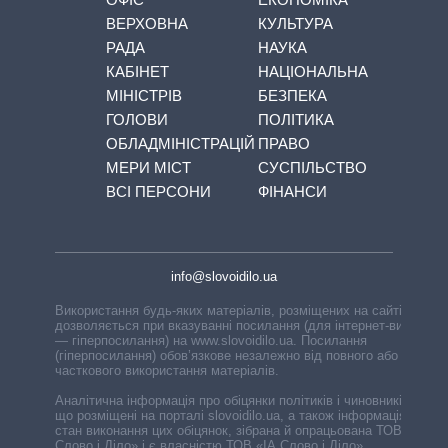
ВЕРХОВНА
КУЛЬТУРА
РАДА
НАУКА
КАБІНЕТ
НАЦІОНАЛЬНА
МІНІСТРІВ
БЕЗПЕКА
ГОЛОВИ
ПОЛІТИКА
ОБЛАДМІНІСТРАЦІЙ
ПРАВО
МЕРИ МІСТ
СУСПІЛЬСТВО
ВСІ ПЕРСОНИ
ФІНАНСИ
info@slovoidilo.ua
Використання будь-яких матеріалів, розміщених на сайті,
дозволяється при вказуванні посилання (для інтернет-видань
— гіперпосилання) на www.slovoidilo.ua. Посилання
(гіперпосилання) обов’язкове незалежно від повного або
часткового використання матеріалів.
Аналітична інформація про обіцянки політиків і чиновників,
що розміщені на порталі slovoidilo.ua, а також інформація про
стан виконання цих обіцянок, зібрана й опрацьована ТОВ «ІА
Слово і Діло» і є власністю ТОВ «ІА Слово і Діло».