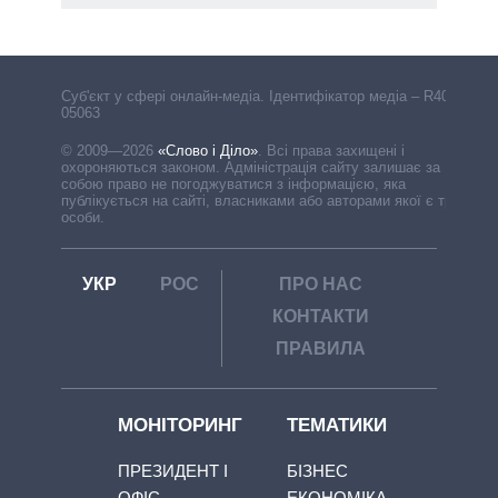
Cуб'єкт у сфері онлайн-медіа. Ідентифікатор медіа – R40-
05063
© 2009—2026
«Слово і Діло»
.
Всі права захищені і
охороняються законом. Адміністрація сайту залишає за
собою право не погоджуватися з інформацією, яка
публікується на сайті, власниками або авторами якої є треті
особи.
УКР
РОС
ПРО НАС
КОНТАКТИ
ПРАВИЛА
МОНІТОРИНГ
ТЕМАТИКИ
ПРЕЗИДЕНТ І
БІЗНЕС
ОФІС
ЕКОНОМІКА