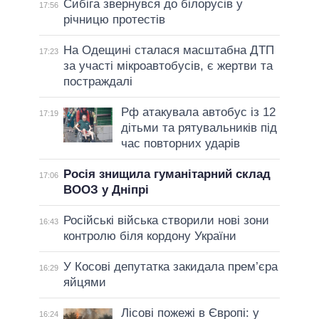
Сибіга звернувся до білорусів у
17:56
річницю протестів
На Одещині сталася масштабна ДТП
17:23
за участі мікроавтобусів, є жертви та
постраждалі
Рф атакувала автобус із 12
17:19
дітьми та рятувальників під
час повторних ударів
Росія знищила гуманітарний склад
17:06
ВООЗ у Дніпрі
Російські війська створили нові зони
16:43
контролю біля кордону України
У Косові депутатка закидала прем’єра
16:29
яйцями
Лісові пожежі в Європі: у
16:24