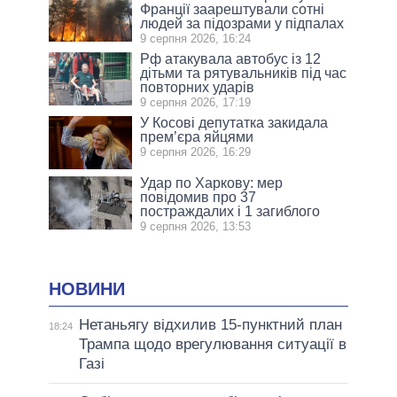
Франції заарештували сотні
людей за підозрами у підпалах
9 серпня 2026, 16:24
Рф атакувала автобус із 12
дітьми та рятувальників під час
повторних ударів
9 серпня 2026, 17:19
У Косові депутатка закидала
прем’єра яйцями
9 серпня 2026, 16:29
Удар по Харкову: мер
повідомив про 37
постраждалих і 1 загиблого
9 серпня 2026, 13:53
НОВИНИ
Нетаньягу відхилив 15-пунктний план
18:24
Трампа щодо врегулювання ситуації в
Газі