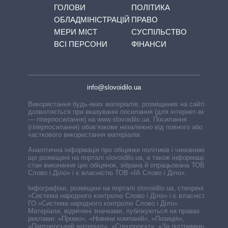
ГОЛОВИ
ПОЛІТИКА
ОБЛАДМІНІСТРАЦІЙ
ПРАВО
МЕРИ МІСТ
СУСПІЛЬСТВО
ВСІ ПЕРСОНИ
ФІНАНСИ
info@slovoidilo.ua
Використання будь-яких матеріалів, розміщених на сайті,
дозволяється при вказуванні посилання (для інтернет-видань
— гіперпосилання) на www.slovoidilo.ua. Посилання
(гіперпосилання) обов’язкове незалежно від повного або
часткового використання матеріалів.
Аналітична інформація про обіцянки політиків і чиновників,
що розміщені на порталі slovoidilo.ua, а також інформація про
стан виконання цих обіцянок, зібрана й опрацьована ТОВ «ІА
Слово і Діло» і є власністю ТОВ «ІА Слово і Діло».
Інфографіки, розміщені на порталі slovoidilo.ua, створені ГО
«Система народного контролю Слово і Діло» і є власністю
ГО «Система народного контролю Слово і Діло».
Матеріали, відмічені значками, публікуються на правах
реклами: «Промо», «Новини компаній», «Позиція»,
«Партнерський матеріал», «Спецпроєкт», «За підтримки».