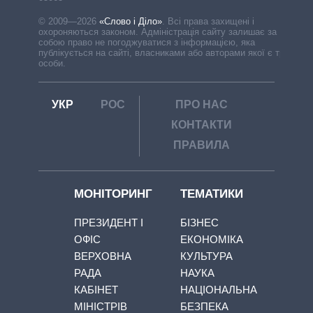
© 2009—2026
«Слово і Діло»
.
Всі права захищені і
охороняються законом. Адміністрація сайту залишає за
собою право не погоджуватися з інформацією, яка
публікується на сайті, власниками або авторами якої є треті
особи.
УКР
РОС
ПРО НАС
КОНТАКТИ
ПРАВИЛА
МОНІТОРИНГ
ТЕМАТИКИ
ПРЕЗИДЕНТ І
БІЗНЕС
ОФІС
ЕКОНОМІКА
ВЕРХОВНА
КУЛЬТУРА
РАДА
НАУКА
КАБІНЕТ
НАЦІОНАЛЬНА
МІНІСТРІВ
БЕЗПЕКА