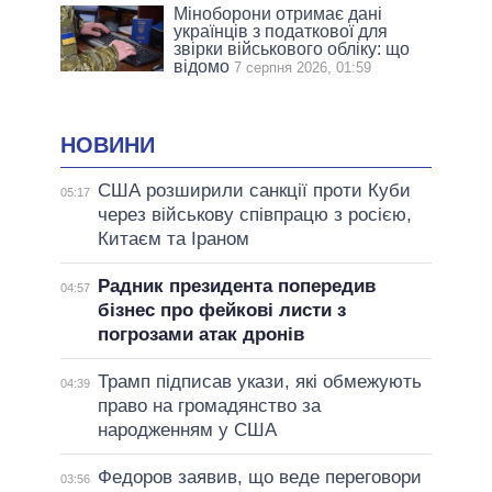
Міноборони отримає дані
українців з податкової для
звірки військового обліку: що
відомо
7 серпня 2026, 01:59
НОВИНИ
США розширили санкції проти Куби
05:17
через військову співпрацю з росією,
Китаєм та Іраном
Радник президента попередив
04:57
бізнес про фейкові листи з
погрозами атак дронів
Трамп підписав укази, які обмежують
04:39
право на громадянство за
народженням у США
Федоров заявив, що веде переговори
03:56