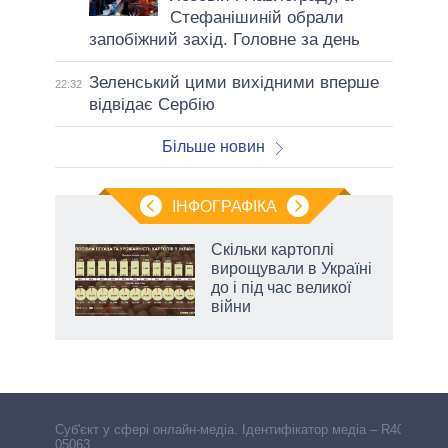
Стефанішиній обрали
запобіжний захід. Головне за день
Зеленський цими вихідними вперше
22:32
відвідає Сербію
Більше новин
ІНФОГРАФІКА
нтів:
Скільки картоплі
 і
вирощували в Україні
nAI
до і під час великої
війни
Cуб'єкт у сфері онлайн-медіа. Ідентифікатор медіа – R40-
05063