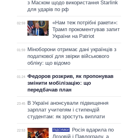
з Маском щодо використання Starlink
для ударів по рф
«Нам теж потрібні ракети»:
02:59
Трамп прокоментував запит
України на Patriot
Міноборони отримає дані українців з
01:59
податкової для звірки військового
обліку: що відомо
Федоров розкрив, як пропонував
01:24
змінити мобілізацію: що
передбачав план
В Україні анонсували підвищення
23:45
зарплат учителям і стипендій
студентам: як зростуть виплати
Росія вдарила по
ПІДСУМКИ
22:53
Лозовій і Павлограду, а