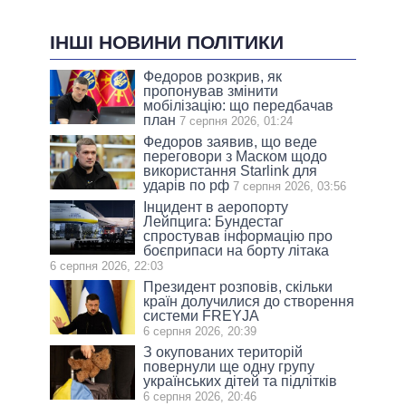
ІНШІ НОВИНИ ПОЛІТИКИ
Федоров розкрив, як
пропонував змінити
мобілізацію: що передбачав
план
7 серпня 2026, 01:24
Федоров заявив, що веде
переговори з Маском щодо
використання Starlink для
ударів по рф
7 серпня 2026, 03:56
Інцидент в аеропорту
Лейпцига: Бундестаг
спростував інформацію про
боєприпаси на борту літака
6 серпня 2026, 22:03
Президент розповів, скільки
країн долучилися до створення
системи FREYJA
6 серпня 2026, 20:39
З окупованих територій
повернули ще одну групу
українських дітей та підлітків
6 серпня 2026, 20:46