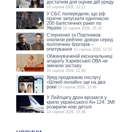
достатнім для оцінки дій уряду
10 серпня 2026, 12:21
У СБС попередили, що рф
прагне запускати одночасно
200 балістичних ракет по
Україні
10 серпня 2026, 15:33
Стерненко та Портников
очолили рейтинг довіри серед
політичних блогерів –
опитування
10 серпня 2026, 12:52
Обвинуваченій ексначальниці
апарату Харківської ОВА не
змінили заставу
10 серпня 2026, 12:40
Уряд продовжив послугу
«Шлюб онлайн» ще на два
роки
10 серпня 2026, 13:46
У Лейпцигу дрон врізався у
крило українського Ан-124: ЗМІ
розкрили нові деталі
10 серпня 2026, 13:38