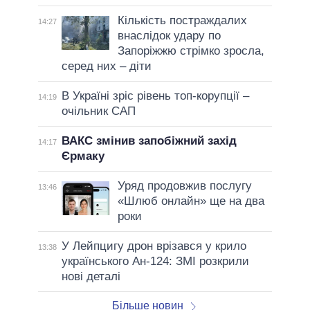
Кількість постраждалих
14:27
внаслідок удару по
Запоріжжю стрімко зросла,
серед них – діти
В Україні зріс рівень топ-корупції –
14:19
очільник САП
ВАКС змінив запобіжний захід
14:17
Єрмаку
Уряд продовжив послугу
13:46
«Шлюб онлайн» ще на два
роки
У Лейпцигу дрон врізався у крило
13:38
українського Ан-124: ЗМІ розкрили
нові деталі
Більше новин