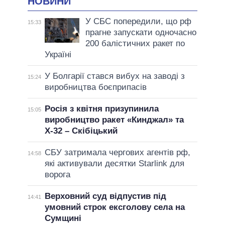
НОВИНИ
У СБС попередили, що рф
15:33
прагне запускати одночасно
200 балістичних ракет по
Україні
У Болгарії стався вибух на заводі з
15:24
виробництва боєприпасів
Росія з квітня призупинила
15:05
виробництво ракет «Кинджал» та
Х-32 – Скібіцький
СБУ затримала чергових агентів рф,
14:58
які активували десятки Starlink для
ворога
Верховний суд відпустив під
14:41
умовний строк ексголову села на
Сумщині