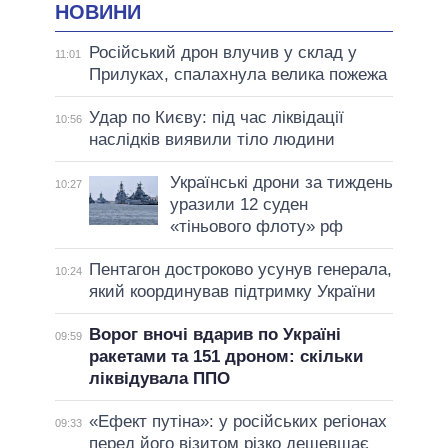
НОВИНИ
Російський дрон влучив у склад у
11:01
Прилуках, спалахнула велика пожежа
Удар по Києву: під час ліквідації
10:56
наслідків виявили тіло людини
Українські дрони за тиждень
10:27
уразили 12 суден
«тіньового флоту» рф
Пентагон достроково усунув генерала,
10:24
який координував підтримку України
Ворог вночі вдарив по Україні
09:59
ракетами та 151 дроном: скільки
ліквідувала ППО
«Ефект путіна»: у російських регіонах
09:33
перед його візитом різко дешевшає