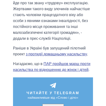
йде про так звану «трудову» експлуатацію.
Жертвами такого виду злочинів найчастіше
стають чоловіки працездатного віку або
особи з явними ознаками інвалідності, без
постійного місця проживання та інші
малозабезпечені категорії громадян», -
додали в прес-службі Нацполіціі.
Раніше в Україні був запущений пілотний
проект
з протидії домашньому насильству
.
Нагадаємо, що в
ПАР пройшов марш проти
насильства по відношенню до жінок і дітей
.
ЧИТАЙТЕ У TELEGRAM
найважливіше від «Слово і діло»