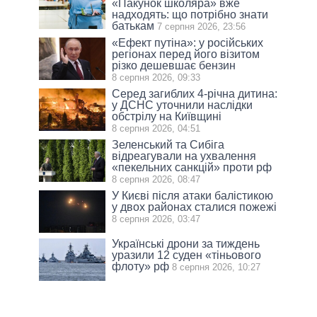
«Пакунок школяра» вже
надходять: що потрібно знати
батькам
7 серпня 2026, 23:56
«Ефект путіна»: у російських
регіонах перед його візитом
різко дешевшає бензин
8 серпня 2026, 09:33
Серед загиблих 4-річна дитина:
у ДСНС уточнили наслідки
обстрілу на Київщині
8 серпня 2026, 04:51
Зеленський та Сибіга
відреагували на ухвалення
«пекельних санкцій» проти рф
8 серпня 2026, 08:47
У Києві після атаки балістикою
у двох районах сталися пожежі
8 серпня 2026, 03:47
Українські дрони за тиждень
уразили 12 суден «тіньового
флоту» рф
8 серпня 2026, 10:27