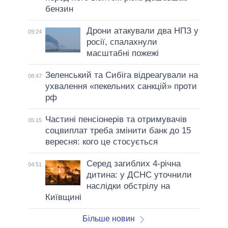
бензин
Дрони атакували два НПЗ у
09:24
росії, спалахнули
масштабні пожежі
Зеленський та Сибіга відреагували на
08:47
ухвалення «пекельних санкцій» проти
рф
Частині пенсіонерів та отримувачів
05:15
соцвиплат треба змінити банк до 15
вересня: кого це стосується
Серед загиблих 4-річна
04:51
дитина: у ДСНС уточнили
наслідки обстрілу на
Київщині
Більше новин