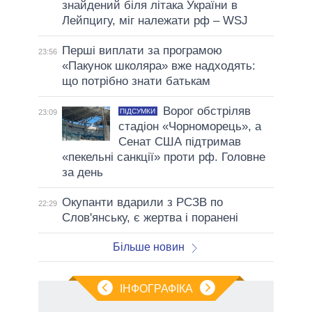
знайдений біля літака України в
Лейпцигу, міг належати рф – WSJ
Перші виплати за програмою
23:56
«Пакунок школяра» вже надходять:
що потрібно знати батькам
Ворог обстріляв
ПІДСУМКИ
23:09
стадіон «Чорноморець», а
Сенат США підтримав
«пекельні санкції» проти рф. Головне
за день
Окупанти вдарили з РСЗВ по
22:29
Слов'янську, є жертва і поранені
Більше новин
ІНФОГРАФІКА