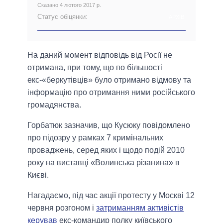
Сказано 4 лютого 2017 р.
Статус обіцянки:
АРХІВ
На даний момент відповідь від Росії не
отримана, при тому, що по більшості
екс-«беркутівців» було отримано відмову та
інформацію про отримання ними російського
громадянства.
Горбатюк зазначив, що Кусюку повідомлено
про підозру у рамках 7 кримінальних
проваджень, серед яких і щодо подій 2010
року на виставці «Волинська різанина» в
Києві.
Нагадаємо, під час акції протесту у Москві 12
червня розгоном і
затриманням активістів
керував
екс-командир полку київського