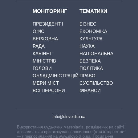
МОНІТОРИНГ
ТЕМАТИКИ
ПРЕЗИДЕНТ І
БІЗНЕС
ОФІС
ЕКОНОМІКА
ВЕРХОВНА
КУЛЬТУРА
РАДА
НАУКА
КАБІНЕТ
НАЦІОНАЛЬНА
МІНІСТРІВ
БЕЗПЕКА
ГОЛОВИ
ПОЛІТИКА
ОБЛАДМІНІСТРАЦІЙ
ПРАВО
МЕРИ МІСТ
СУСПІЛЬСТВО
ВСІ ПЕРСОНИ
ФІНАНСИ
info@slovoidilo.ua
Використання будь-яких матеріалів, розміщених на сайті,
дозволяється при вказуванні посилання (для інтернет-видань
— гіперпосилання) на www.slovoidilo.ua. Посилання