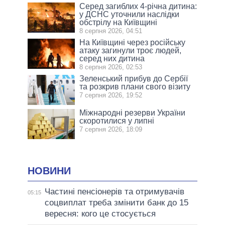
Серед загиблих 4-річна дитина:
у ДСНС уточнили наслідки
обстрілу на Київщині
8 серпня 2026, 04:51
На Київщині через російську
атаку загинули троє людей,
серед них дитина
8 серпня 2026, 02:53
Зеленський прибув до Сербії
та розкрив плани свого візиту
7 серпня 2026, 19:52
Міжнародні резерви України
скоротилися у липні
7 серпня 2026, 18:09
НОВИНИ
Частині пенсіонерів та отримувачів
05:15
соцвиплат треба змінити банк до 15
вересня: кого це стосується