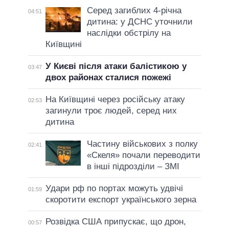
Серед загиблих 4-річна
04:51
дитина: у ДСНС уточнили
наслідки обстрілу на
Київщині
У Києві після атаки балістикою у
03:47
двох районах сталися пожежі
На Київщині через російську атаку
02:53
загинули троє людей, серед них
дитина
Частину військових з полку
02:41
«Скеля» почали переводити
в інші підрозділи – ЗМІ
Удари рф по портах можуть удвічі
01:59
скоротити експорт українського зерна
Розвідка США припускає, що дрон,
00:57