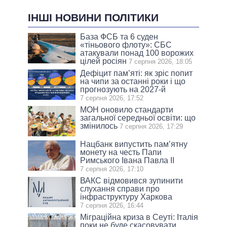
ІНШІ НОВИНИ ПОЛІТИКИ
База ФСБ та 6 суден
«тіньового флоту»: СБС
атакували понад 100 ворожих
цілей росіян
7 серпня 2026, 18:05
Дефіцит пам’яті: як зріс попит
на чипи за останні роки і що
прогнозують на 2027-й
7 серпня 2026, 17:52
МОН оновило стандарти
загальної середньої освіти: що
змінилось
7 серпня 2026, 17:29
Нацбанк випустить пам’ятну
монету на честь Папи
Римського Івана Павла II
7 серпня 2026, 17:10
ВАКС відмовився зупинити
слухання справи про
інфраструктуру Харкова
7 серпня 2026, 16:44
Міграційна криза в Сеуті: Італія
поки не буде скасовувати