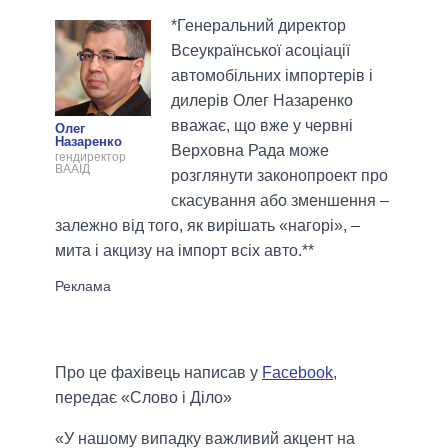
*Генеральний директор
Всеукраїнської асоціації
автомобільних імпортерів і
дилерів Олег Назаренко
вважає, що вже у червні
Олег
Назаренко
Верховна Рада може
гендиректор
ВААІД
розглянути законопроект про
скасування або зменшення –
залежно від того, як вирішать «нагорі», –
мита і акцизу на імпорт всіх авто.**
Про це фахівець написав у
Facebook
,
передає «Слово і Діло»
«У нашому випадку важливий акцент на