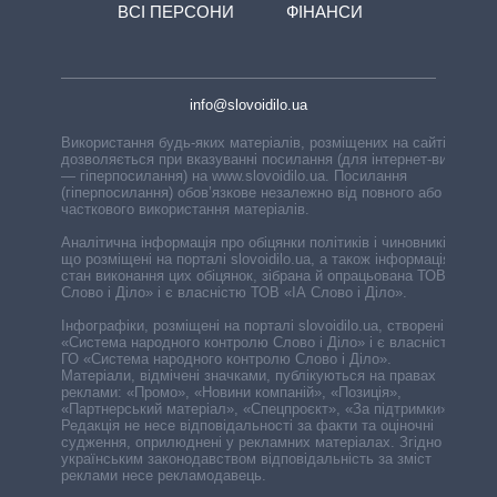
ВСІ ПЕРСОНИ
ФІНАНСИ
info@slovoidilo.ua
Використання будь-яких матеріалів, розміщених на сайті,
дозволяється при вказуванні посилання (для інтернет-видань
— гіперпосилання) на www.slovoidilo.ua. Посилання
(гіперпосилання) обов’язкове незалежно від повного або
часткового використання матеріалів.
Аналітична інформація про обіцянки політиків і чиновників,
що розміщені на порталі slovoidilo.ua, а також інформація про
стан виконання цих обіцянок, зібрана й опрацьована ТОВ «ІА
Слово і Діло» і є власністю ТОВ «ІА Слово і Діло».
Інфографіки, розміщені на порталі slovoidilo.ua, створені ГО
«Система народного контролю Слово і Діло» і є власністю
ГО «Система народного контролю Слово і Діло».
Матеріали, відмічені значками, публікуються на правах
реклами: «Промо», «Новини компаній», «Позиція»,
«Партнерський матеріал», «Спецпроєкт», «За підтримки».
Редакція не несе відповідальності за факти та оціночні
судження, оприлюднені у рекламних матеріалах. Згідно з
українським законодавством відповідальність за зміст
реклами несе рекламодавець.