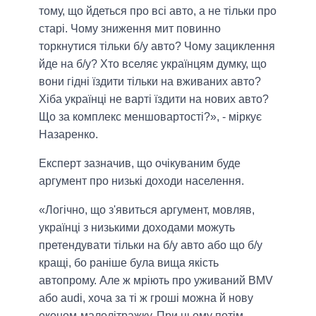
тому, що йдеться про всі авто, а не тільки про
старі. Чому зниження мит повинно
торкнутися тільки б/у авто? Чому зациклення
йде на б/у? Хто вселяє українцям думку, що
вони гідні їздити тільки на вживаних авто?
Хіба українці не варті їздити на нових авто?
Що за комплекс меншовартості?», - міркує
Назаренко.
Експерт зазначив, що очікуваним буде
аргумент про низькі доходи населення.
«Логічно, що з'явиться аргумент, мовляв,
українці з низькими доходами можуть
претендувати тільки на б/у авто або що б/у
кращі, бо раніше була вища якість
автопрому. Але ж мріють про уживаний BMV
або audi, хоча за ті ж гроші можна й нову
економ-малолітражку. При цьому потім