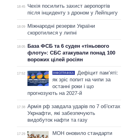
Чехія посилить захист аеропортів
18:45
після інциденту з дроном у Лейпцигу
Міжнародні резерви України
18:09
скоротилися у липні
База ФСБ та 6 суден «тіньового
18:05
флоту»: СБС атакували понад 100
ворожих цілей росіян
Дефіцит пам’яті:
ІНФОГРАФІКА
17:52
як зріс попит на чипи за
останні роки і що
прогнозують на 2027-й
Армія рф завдала ударів по 7 об'єктах
17:38
Укрнафти, які забезпечують
видобуток нафти та газу
МОН оновило стандарти
17:29