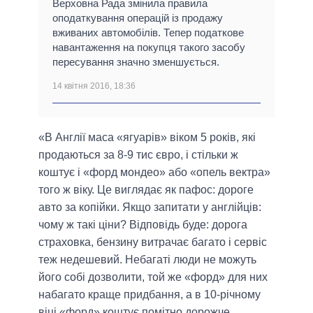
Верховна Рада змінила правила
оподаткування операцій із продажу
вживаних автомобілів. Тепер податкове
навантаження на покупця такого засобу
пересування значно зменшується.
14 квітня 2016, 18:36
«В Англії маса «ягуарів» віком 5 років, які
продаються за 8-9 тис євро, і стільки ж
коштує і «форд мондео» або «опель вектра»
того ж віку. Це виглядає як пафос: дороге
авто за копійки. Якщо запитати у англійців:
чому ж такі ціни? Відповідь буде: дорога
страховка, бензину витрачає багато і сервіс
теж недешевий. Небагаті люди не можуть
його собі дозволити, той же «форд» для них
набагато краще придбання, а в 10-річному
віці «форд» коштує помітно дорожче