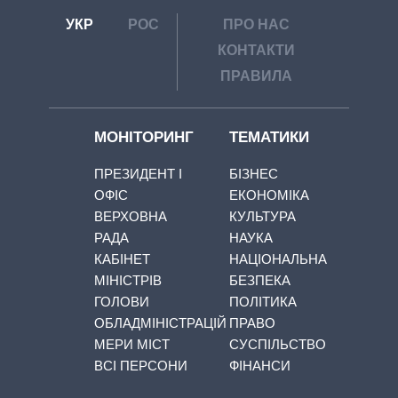
УКР
РОС
ПРО НАС
КОНТАКТИ
ПРАВИЛА
МОНІТОРИНГ
ТЕМАТИКИ
ПРЕЗИДЕНТ І
БІЗНЕС
ОФІС
ЕКОНОМІКА
ВЕРХОВНА
КУЛЬТУРА
РАДА
НАУКА
КАБІНЕТ
НАЦІОНАЛЬНА
МІНІСТРІВ
БЕЗПЕКА
ГОЛОВИ
ПОЛІТИКА
ОБЛАДМІНІСТРАЦІЙ
ПРАВО
МЕРИ МІСТ
СУСПІЛЬСТВО
ВСІ ПЕРСОНИ
ФІНАНСИ