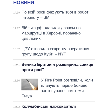
НОВИНИ
По всій росії фіксують збої в роботі
14:19
інтернету – ЗМІ
Війська рф вдарили дроном по
14:17
маршрутці в Херсоні, поранено
цивільних
ЦРУ створило секретну оперативну
13:52
групу щодо Куби – NYT
Велика Британія розширила санкції
13:41
проти росії
У Fire Point розповіли, коли
13:30
планують перше бойове
застосування системи
Freya
Колумбійські наркокартелі
13:02