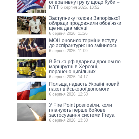
оперативну групу щодо Куби –
NYT
6 серпня 2026, 13:52
Заступнику голови Запорізької
облради продовжили обов'язки
ще на два місяці
6 серпня 2026, 11:26
МОН оновило терміни вступу
до аспірантури: що змінилось
6 серпня 2026, 11:09
Війська рф вдарили дроном по
маршрутці в Херсоні,
поранено цивільних
6 серпня 2026, 14:17
Польща надасть Україні новий
пакет військової допомоги
6 серпня 2026, 12:50
У Fire Point розповіли, коли
планують перше бойове
застосування системи Freya
6 серпня 2026, 13:30