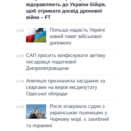
відправляють до України бійців,
щоб отримати досвід дронової
війни – FT
Польща надасть Україні
12:50
новий пакет військової
допомоги
САП просить конфіскувати автівку
12:35
посадовця податкової
Дніпропетровщини
Апеляція призначила засідання за
12:24
скаргами на вирок ексдепутату
Одеської облради
Росія атакувала судно з
12:20
українською пшеницею у
Чорному морі, є загиблий
та поранені