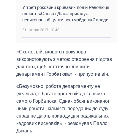
У треті роковини кривавих подій Революції
гідності «Слово і Діло» пригадує
невиконані обіцянки постмайданної влади.
21 лютого 2017, 10:48
«Схоже, військового прокурора
використовують з метою створення підстав
для того, щоб остаточно знищити
департамент Горбатюка», - припустив він.
«Безумовно, робота департаменту не
ідеальна, є багато претензій до слідчих і
самого Горбатюка. Однак обсяг виконаної
ними роботи і кількість переданих до суду
справ не дають приводу для радикальних
кадрових висновків», - резюмував Павло
Дикань.