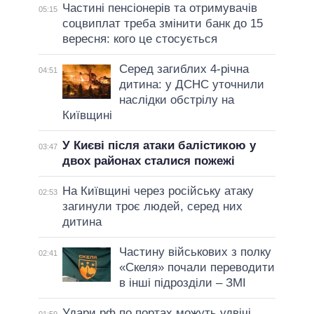
Частині пенсіонерів та отримувачів
05:15
соцвиплат треба змінити банк до 15
вересня: кого це стосується
Серед загиблих 4-річна
04:51
дитина: у ДСНС уточнили
наслідки обстрілу на
Київщині
У Києві після атаки балістикою у
03:47
двох районах сталися пожежі
На Київщині через російську атаку
02:53
загинули троє людей, серед них
дитина
Частину військових з полку
02:41
«Скеля» почали переводити
в інші підрозділи – ЗМІ
Удари рф по портах можуть удвічі
01:59