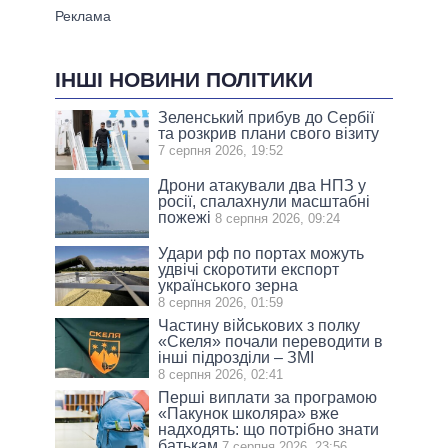
ІНШІ НОВИНИ ПОЛІТИКИ
Зеленський прибув до Сербії
та розкрив плани свого візиту
7 серпня 2026, 19:52
Дрони атакували два НПЗ у
росії, спалахнули масштабні
пожежі
8 серпня 2026, 09:24
Удари рф по портах можуть
удвічі скоротити експорт
українського зерна
8 серпня 2026, 01:59
Частину військових з полку
«Скеля» почали переводити в
інші підрозділи – ЗМІ
8 серпня 2026, 02:41
Перші виплати за програмою
«Пакунок школяра» вже
надходять: що потрібно знати
батькам
7 серпня 2026, 23:56