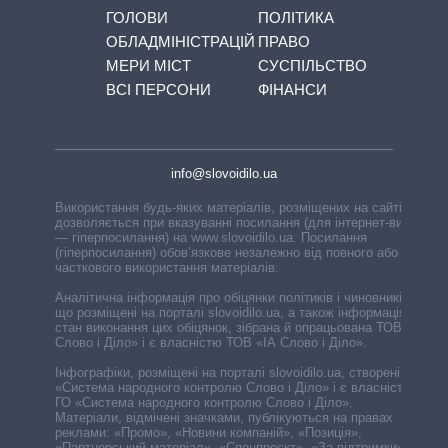
ГОЛОВИ
ПОЛІТИКА
ОБЛАДМІНІСТРАЦІЙ
ПРАВО
МЕРИ МІСТ
СУСПІЛЬСТВО
ВСІ ПЕРСОНИ
ФІНАНСИ
info@slovoidilo.ua
Використання будь-яких матеріалів, розміщених на сайті,
дозволяється при вказуванні посилання (для інтернет-видань
— гіперпосилання) на www.slovoidilo.ua. Посилання
(гіперпосилання) обов’язкове незалежно від повного або
часткового використання матеріалів.
Аналітична інформація про обіцянки політиків і чиновників,
що розміщені на порталі slovoidilo.ua, а також інформація про
стан виконання цих обіцянок, зібрана й опрацьована ТОВ «ІА
Слово і Діло» і є власністю ТОВ «ІА Слово і Діло».
Інфографіки, розміщені на порталі slovoidilo.ua, створені ГО
«Система народного контролю Слово і Діло» і є власністю
ГО «Система народного контролю Слово і Діло».
Матеріали, відмічені значками, публікуються на правах
реклами: «Промо», «Новини компаній», «Позиція»,
«Партнерський матеріал», «Спецпроєкт», «За підтримки».