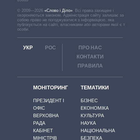
© 2009—2026
«Слово і Діло»
.
Всі права захищені і
охороняються законом. Адміністрація сайту залишає за
собою право не погоджуватися з інформацією, яка
публікується на сайті, власниками або авторами якої є треті
особи.
УКР
РОС
ПРО НАС
КОНТАКТИ
ПРАВИЛА
МОНІТОРИНГ
ТЕМАТИКИ
ПРЕЗИДЕНТ І
БІЗНЕС
ОФІС
ЕКОНОМІКА
ВЕРХОВНА
КУЛЬТУРА
РАДА
НАУКА
КАБІНЕТ
НАЦІОНАЛЬНА
МІНІСТРІВ
БЕЗПЕКА