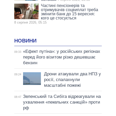
Частині пенсіонерів та
отримувачів соцвиплат треба
змінити банк до 15 вересня:
кого це стосується
8 серпня 2026, 05:15
НОВИНИ
«Ефект путіна»: у російських регіонах
09:33
перед його візитом різко дешевшає
бензин
Дрони атакували два НПЗ у
09:24
росії, спалахнули
масштабні пожежі
Зеленський та Сибіга відреагували на
08:47
ухвалення «пекельних санкцій» проти
рф