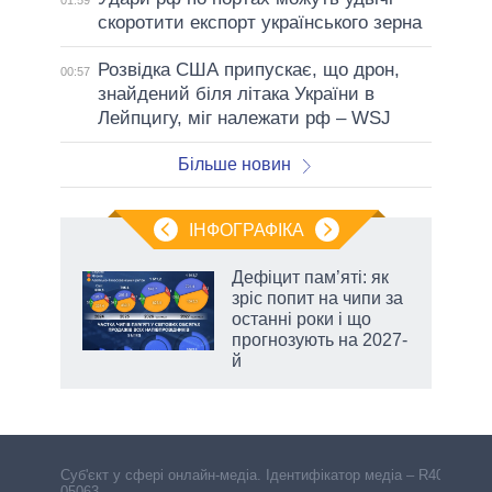
скоротити експорт українського зерна
Розвідка США припускає, що дрон,
00:57
знайдений біля літака України в
Лейпцигу, міг належати рф – WSJ
Більше новин
ІНФОГРАФІКА
Дефіцит пам’яті: як
раїні
зріс попит на чипи за
ої
останні роки і що
прогнозують на 2027-
й
Cуб'єкт у сфері онлайн-медіа. Ідентифікатор медіа – R40-
05063