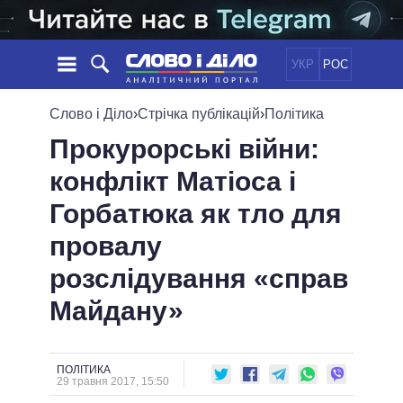
УКР
РОС
НОВИНИ
Слово і Діло
›
Стрічка публікацій
›
Політика
Прокурорські війни:
ОБIЦЯНКИ
СТРІЧКА
ПОЛІТИКА
конфлікт Матіоса і
ПОДІЇ
ЕКОНОМІКА
ПОЛIТИКИ
Горбатюка як тло для
СТАТТІ
СУСПІЛЬСТВО
ІНФОГРАФІКА
ДУМКИ
СВІТ
УСІ ПОЛІТИКИ
провалу
ОГЛЯДИ
ПРЕЗИДЕНТ І ОФІС
розслідування «справ
ВІДЕО
ДАЙДЖЕСТИ
ВЕРХОВНА РАДА
Майдану»
ПІДТРИМАТИ
КАБІНЕТ МІНІСТРІВ
ГОЛОВИ ОБЛАДМІНІСТРАЦІЙ
ПОРІВНЯННЯ ПОЛІТИКІВ
МЕРИ МІСТ
ПОЛІТИКА
29 травня 2017, 15:50
ВСІ ПЕРСОНИ