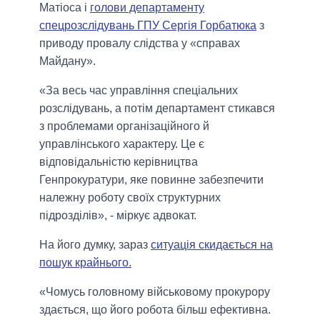
Матіоса і
голови департаменту
спецрозслідувань ГПУ Сергія Горбатюка
з
приводу провалу слідства у «справах
Майдану».
«За весь час управління спеціальних
розслідувань, а потім департамент стикався
з проблемами організаційного й
управлінського характеру. Це є
відповідальністю керівництва
Генпрокуратури, яке повинне забезпечити
належну роботу своїх структурних
підрозділів», - міркує адвокат.
На його думку, зараз
ситуація скидається на
пошук крайнього.
«Чомусь головному військовому прокурору
здається, що його робота більш ефективна.