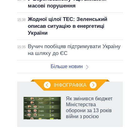
масові порушення
Жодної цілої ТЕС: Зеленський
15:38
описав ситуацію в енергетиці
України
Вучич пообіцяв підтримувати Україну
15:35
на шляху до ЄС
Більше новин
ІНФОГРАФІКА
 як
Як змінився бюджет
и за
Міністерства
оборони за 13 років
2027-
війни з росією