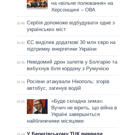
на «вільне полювання» на
Херсонщині – ОВА
Сербія допоможе відбудувати одне з
16:48
українських міст
ЄС виділив додаткові 30 млн євро на
16:42
підтримку енергетики України
Невідомий дрон залетів у Болгарію та
16:36
вибухнув біля кордону з Румунією
Росіяни атакували Нікополь: згорів
16:16
автобус, загинув водій
«Буде складна зима»:
16:05
Вучич не вірить, що війна в
Україні завершиться
найближчими місяцями
У Берегівському ТЦК виявили
15:48