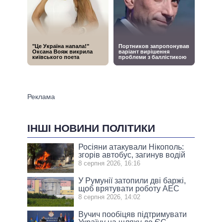
ІНШІ НОВИНИ ПОЛІТИКИ
Росіяни атакували Нікополь:
згорів автобус, загинув водій
8 серпня 2026, 16:16
У Румунії затопили дві баржі,
щоб врятувати роботу АЕС
8 серпня 2026, 14:02
Вучич пообіцяв підтримувати