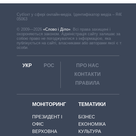
Cуб'єкт у сфері онлайн-медіа. Ідентифікатор медіа – R40-
05063
© 2009—2026
«Слово і Діло»
.
Всі права захищені і
охороняються законом. Адміністрація сайту залишає за
собою право не погоджуватися з інформацією, яка
публікується на сайті, власниками або авторами якої є треті
особи.
УКР
РОС
ПРО НАС
КОНТАКТИ
ПРАВИЛА
МОНІТОРИНГ
ТЕМАТИКИ
ПРЕЗИДЕНТ І
БІЗНЕС
ОФІС
ЕКОНОМІКА
ВЕРХОВНА
КУЛЬТУРА