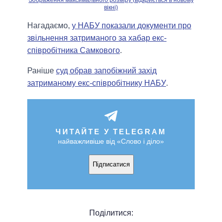
вікні)
Нагадаємо,
у НАБУ показали документи про
звільнення затриманого за хабар екс-
співробітника Самкового
.
Раніше
суд обрав запобіжний захід
затриманому екс-співробітнику НАБУ
.
ЧИТАЙТЕ У TELEGRAM
найважливіше від «Слово і діло»
Підписатися
Поділитися: