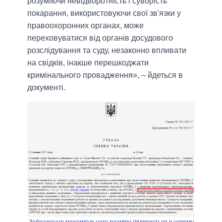
розуміючи невідворотність і суворість
покарання, використовуючи свої зв'язки у
правоохоронних органах, може
переховуватися від органів досудового
розслідування та суду, незаконно впливати
на свідків, інакше перешкоджати
кримінального провадження», – йдеться в
документі.
Зображення максимального розміру (відкриється в новому