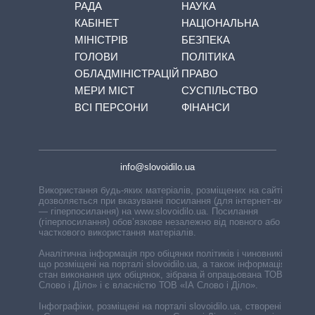
РАДА
НАУКА
КАБІНЕТ
НАЦІОНАЛЬНА
МІНІСТРІВ
БЕЗПЕКА
ГОЛОВИ
ПОЛІТИКА
ОБЛАДМІНІСТРАЦІЙ
ПРАВО
МЕРИ МІСТ
СУСПІЛЬСТВО
ВСІ ПЕРСОНИ
ФІНАНСИ
info@slovoidilo.ua
Використання будь-яких матеріалів, розміщених на сайті,
дозволяється при вказуванні посилання (для інтернет-видань
— гіперпосилання) на www.slovoidilo.ua. Посилання
(гіперпосилання) обов’язкове незалежно від повного або
часткового використання матеріалів.
Аналітична інформація про обіцянки політиків і чиновників,
що розміщені на порталі slovoidilo.ua, а також інформація про
стан виконання цих обіцянок, зібрана й опрацьована ТОВ «ІА
Слово і Діло» і є власністю ТОВ «ІА Слово і Діло».
Інфографіки, розміщені на порталі slovoidilo.ua, створені ГО