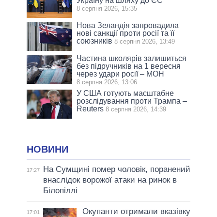
Україну на шляху до ЄС
8 серпня 2026, 15:35
Нова Зеландія запровадила
нові санкції проти росії та її
союзників
8 серпня 2026, 13:49
Частина школярів залишиться
без підручників на 1 вересня
через удари росії – МОН
8 серпня 2026, 13:06
У США готують масштабне
розслідування проти Трампа –
Reuters
8 серпня 2026, 14:39
НОВИНИ
На Сумщині помер чоловік, поранений
17:27
внаслідок ворожої атаки на ринок в
Білопіллі
Окупанти отримали вказівку
17:01