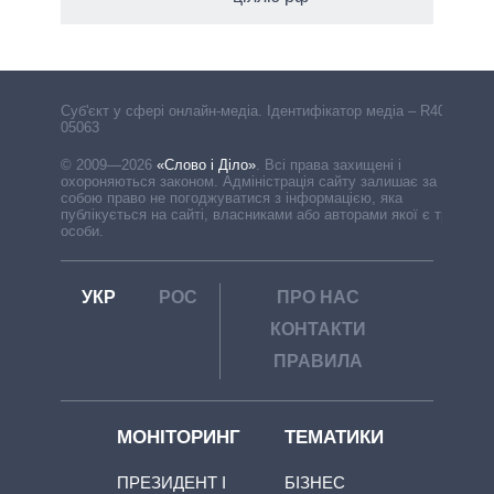
Cуб'єкт у сфері онлайн-медіа. Ідентифікатор медіа – R40-
05063
© 2009—2026
«Слово і Діло»
.
Всі права захищені і
охороняються законом. Адміністрація сайту залишає за
собою право не погоджуватися з інформацією, яка
публікується на сайті, власниками або авторами якої є треті
особи.
УКР
РОС
ПРО НАС
КОНТАКТИ
ПРАВИЛА
МОНІТОРИНГ
ТЕМАТИКИ
ПРЕЗИДЕНТ І
БІЗНЕС