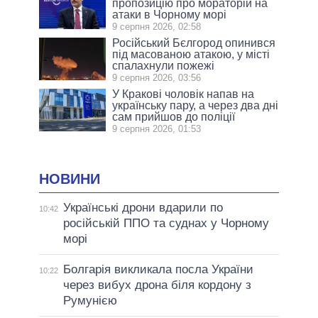
пропозицію про мораторій на
атаки в Чорному морі
9 серпня 2026, 02:58
Російський Бєлгород опинився
під масованою атакою, у місті
спалахнули пожежі
9 серпня 2026, 03:56
У Кракові чоловік напав на
українську пару, а через два дні
сам прийшов до поліції
9 серпня 2026, 01:53
НОВИНИ
Українські дрони вдарили по
10:42
російській ППО та суднах у Чорному
морі
Болгарія викликала посла України
10:22
через вибух дрона біля кордону з
Румунією