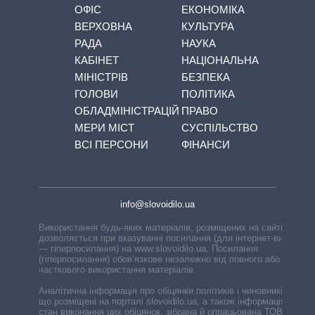
ОФІС
ЕКОНОМІКА
ВЕРХОВНА
КУЛЬТУРА
РАДА
НАУКА
КАБІНЕТ
НАЦІОНАЛЬНА
МІНІСТРІВ
БЕЗПЕКА
ГОЛОВИ
ПОЛІТИКА
ОБЛАДМІНІСТРАЦІЙ
ПРАВО
МЕРИ МІСТ
СУСПІЛЬСТВО
ВСІ ПЕРСОНИ
ФІНАНСИ
info@slovoidilo.ua
Використання будь-яких матеріалів, розміщених на сайті,
дозволяється при вказуванні посилання (для інтернет-видань
— гіперпосилання) на www.slovoidilo.ua. Посилання
(гіперпосилання) обов’язкове незалежно від повного або
часткового використання матеріалів.
Аналітична інформація про обіцянки політиків і чиновників,
що розміщені на порталі slovoidilo.ua, а також інформація про
стан виконання цих обіцянок, зібрана й опрацьована ТОВ «ІА