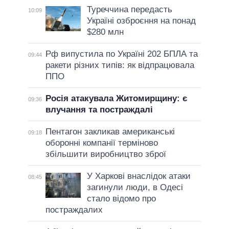
Туреччина передасть
10:09
Україні озброєння на понад
$280 млн
Рф випустила по Україні 202 БПЛА та
09:44
ракети різних типів: як відпрацювала
ППО
Росія атакувала Житомирщину: є
09:36
влучання та постраждалі
Пентагон закликав американські
09:18
оборонні компанії терміново
збільшити виробництво зброї
У Харкові внаслідок атаки
08:45
загинули люди, в Одесі
стало відомо про
постраждалих