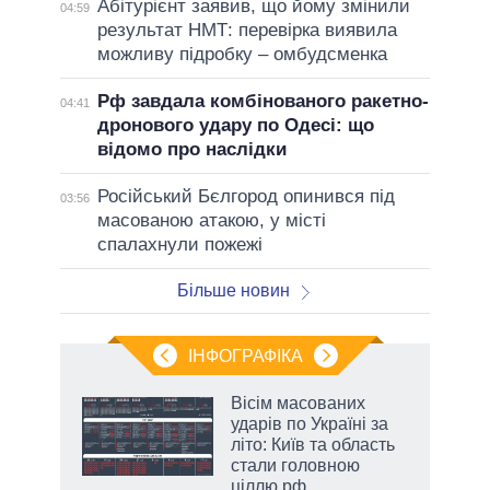
Абітурієнт заявив, що йому змінили
04:59
результат НМТ: перевірка виявила
можливу підробку – омбудсменка
Рф завдала комбінованого ракетно-
04:41
дронового удару по Одесі: що
відомо про наслідки
Російський Бєлгород опинився під
03:56
масованою атакою, у місті
спалахнули пожежі
Більше новин
ІНФОГРАФІКА
Вісім масованих
раїні
ударів по Україні за
ої
літо: Київ та область
стали головною
ціллю рф