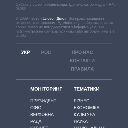
Cуб'єкт у сфері онлайн-медіа. Ідентифікатор медіа – R40-
05063
© 2009—2026
«Слово і Діло»
.
Всі права захищені і
охороняються законом. Адміністрація сайту залишає за
собою право не погоджуватися з інформацією, яка
публікується на сайті, власниками або авторами якої є треті
особи.
УКР
РОС
ПРО НАС
КОНТАКТИ
ПРАВИЛА
МОНІТОРИНГ
ТЕМАТИКИ
ПРЕЗИДЕНТ І
БІЗНЕС
ОФІС
ЕКОНОМІКА
ВЕРХОВНА
КУЛЬТУРА
РАДА
НАУКА