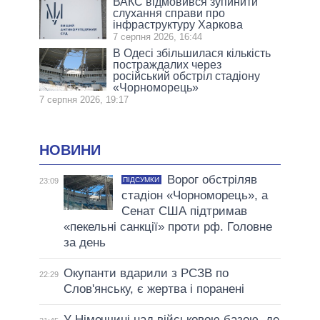
ВАКС відмовився зупинити
слухання справи про
інфраструктуру Харкова
7 серпня 2026, 16:44
В Одесі збільшилася кількість
постраждалих через
російський обстріл стадіону
«Чорноморець»
7 серпня 2026, 19:17
НОВИНИ
Ворог обстріляв
ПІДСУМКИ
23:09
стадіон «Чорноморець», а
Сенат США підтримав
«пекельні санкції» проти рф. Головне
за день
Окупанти вдарили з РСЗВ по
22:29
Слов'янську, є жертва і поранені
У Німеччині над військовою базою, де