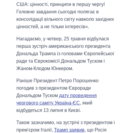
США: цінності, принципи в першу чергу!
Головне завдання сьогодні полягає в
консолідації вільного світу навколо західних
цінностей, а не тільки інтересів».
Нагадаємо, у четвер, 25 травня відбулася
перша зустріч американського президента
Дональда Трампа із головами Європейської
ради та Єврокомісії Дональдом Туском і
Жаном-Клодом Юнкером.
Раніше Президент Петро Порошенко
погодив з президентом Євроради
Дональдом Туском
дату проведення
чергового саміту Україна-ЄС
, який
відбудеться 13 липня в Києві.
Також зазначимо, на зустрічі з президентом і
прем'єром Італії,
Трамп заявив
, що Росія