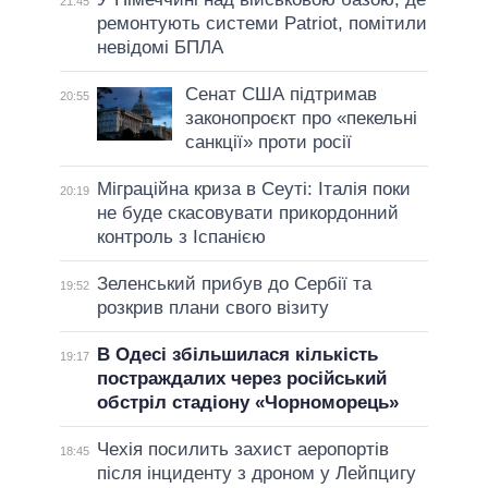
21:45
ремонтують системи Patriot, помітили
невідомі БПЛА
Сенат США підтримав
20:55
законопроєкт про «пекельні
санкції» проти росії
Міграційна криза в Сеуті: Італія поки
20:19
не буде скасовувати прикордонний
контроль з Іспанією
Зеленський прибув до Сербії та
19:52
розкрив плани свого візиту
В Одесі збільшилася кількість
19:17
постраждалих через російський
обстріл стадіону «Чорноморець»
Чехія посилить захист аеропортів
18:45
після інциденту з дроном у Лейпцигу