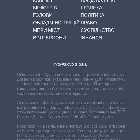
КАБІНЕТ
НАЦІОНАЛЬНА
МІНІСТРІВ
БЕЗПЕКА
ГОЛОВИ
ПОЛІТИКА
ОБЛАДМІНІСТРАЦІЙ
ПРАВО
МЕРИ МІСТ
СУСПІЛЬСТВО
ВСІ ПЕРСОНИ
ФІНАНСИ
info@slovoidilo.ua
Використання будь-яких матеріалів, розміщених на сайті,
дозволяється при вказуванні посилання (для інтернет-видань
— гіперпосилання) на www.slovoidilo.ua. Посилання
(гіперпосилання) обов’язкове незалежно від повного або
часткового використання матеріалів.
Аналітична інформація про обіцянки політиків і чиновників,
що розміщені на порталі slovoidilo.ua, а також інформація про
стан виконання цих обіцянок, зібрана й опрацьована ТОВ «ІА
Слово і Діло» і є власністю ТОВ «ІА Слово і Діло».
Інфографіки, розміщені на порталі slovoidilo.ua, створені ГО
«Система народного контролю Слово і Діло» і є власністю
ГО «Система народного контролю Слово і Діло».