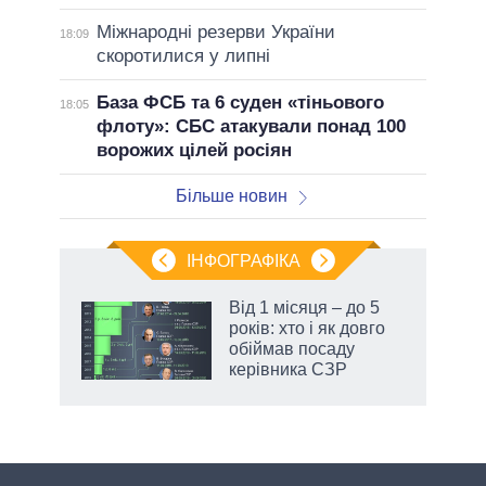
Міжнародні резерви України
18:09
скоротилися у липні
База ФСБ та 6 суден «тіньового
18:05
флоту»: СБС атакували понад 100
ворожих цілей росіян
Більше новин
ІНФОГРАФІКА
жет
Від 1 місяця – до 5
років: хто і як довго
ків
обіймав посаду
керівника СЗР