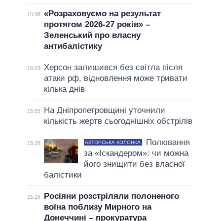
«Розраховуємо на результат
16:08
протягом 2026-27 років» –
Зеленський про власну
антибалістику
Херсон залишився без світла після
16:03
атаки рф, відновлення може тривати
кілька днів
На Дніпропетровщині уточнили
15:55
кількість жертв сьогоднішніх обстрілів
Полювання
АВТОРСЬКА КОЛОНКА
15:28
за «Іскандером»: чи можна
його знищити без власної
балістики
Росіяни розстріляли полоненого
15:15
воїна поблизу Мирного на
Донеччині – прокуратура