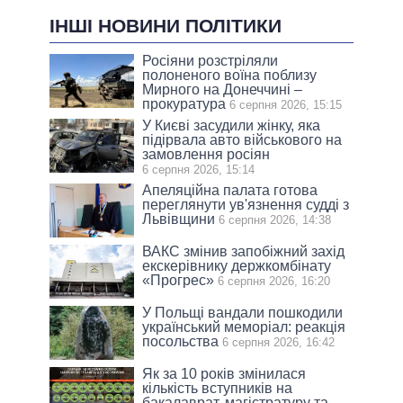
ІНШІ НОВИНИ ПОЛІТИКИ
Росіяни розстріляли
полоненого воїна поблизу
Мирного на Донеччині –
прокуратура
6 серпня 2026, 15:15
У Києві засудили жінку, яка
підірвала авто військового на
замовлення росіян
6 серпня 2026, 15:14
Апеляційна палата готова
переглянути ув'язнення судді з
Львівщини
6 серпня 2026, 14:38
ВАКС змінив запобіжний захід
екскерівнику держкомбінату
«Прогрес»
6 серпня 2026, 16:20
У Польщі вандали пошкодили
український меморіал: реакція
посольства
6 серпня 2026, 16:42
Як за 10 років змінилася
кількість вступників на
бакалаврат, магістратуру та