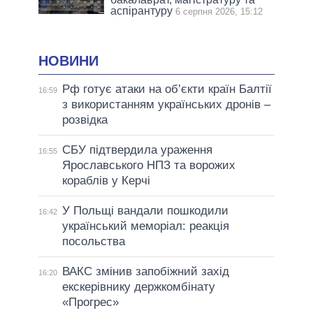
аспірантуру
6 серпня 2026, 15:12
НОВИНИ
Рф готує атаки на об’єкти країн Балтії
16:59
з використанням українських дронів –
розвідка
СБУ підтвердила ураження
16:55
Ярославського НПЗ та ворожих
кораблів у Керчі
У Польщі вандали пошкодили
16:42
український меморіал: реакція
посольства
ВАКС змінив запобіжний захід
16:20
екскерівнику держкомбінату
«Прогрес»