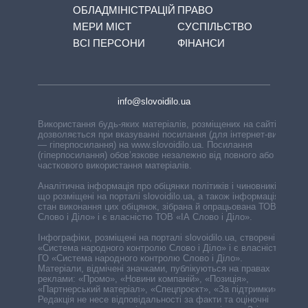
ОБЛАДМІНІСТРАЦІЙ
ПРАВО
МЕРИ МІСТ
СУСПІЛЬСТВО
ВСІ ПЕРСОНИ
ФІНАНСИ
info@slovoidilo.ua
Використання будь-яких матеріалів, розміщених на сайті,
дозволяється при вказуванні посилання (для інтернет-видань
— гіперпосилання) на www.slovoidilo.ua. Посилання
(гіперпосилання) обов’язкове незалежно від повного або
часткового використання матеріалів.
Аналітична інформація про обіцянки політиків і чиновників,
що розміщені на порталі slovoidilo.ua, а також інформація про
стан виконання цих обіцянок, зібрана й опрацьована ТОВ «ІА
Слово і Діло» і є власністю ТОВ «ІА Слово і Діло».
Інфографіки, розміщені на порталі slovoidilo.ua, створені ГО
«Система народного контролю Слово і Діло» і є власністю
ГО «Система народного контролю Слово і Діло».
Матеріали, відмічені значками, публікуються на правах
реклами: «Промо», «Новини компаній», «Позиція»,
«Партнерський матеріал», «Спецпроєкт», «За підтримки».
Редакція не несе відповідальності за факти та оціночні