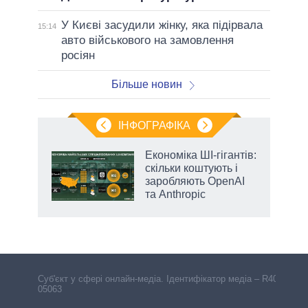
У Києві засудили жінку, яка підірвала
15:14
авто військового на замовлення
росіян
Більше новин
ІНФОГРАФІКА
Економіка ШІ-гігантів:
 за
скільки коштують і
асть
заробляють OpenAI
та Anthropic
Cуб'єкт у сфері онлайн-медіа. Ідентифікатор медіа – R40-
05063