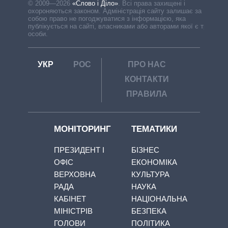
© 2009—2026
«Слово і Діло»
.
Всі права захищені і
охороняються законом. Адміністрація сайту залишає за
собою право не погоджуватися з інформацією, яка
публікується на сайті, власниками або авторами якої є треті
особи.
УКР
РОС
ПРО НАС
КОНТАКТИ
ПРАВИЛА
МОНІТОРИНГ
ТЕМАТИКИ
ПРЕЗИДЕНТ І
БІЗНЕС
ОФІС
ЕКОНОМІКА
ВЕРХОВНА
КУЛЬТУРА
РАДА
НАУКА
КАБІНЕТ
НАЦІОНАЛЬНА
МІНІСТРІВ
БЕЗПЕКА
ГОЛОВИ
ПОЛІТИКА