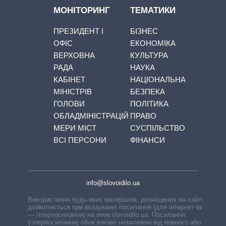
МОНІТОРИНГ
ТЕМАТИКИ
ПРЕЗИДЕНТ І
БІЗНЕС
ОФІС
ЕКОНОМІКА
ВЕРХОВНА
КУЛЬТУРА
РАДА
НАУКА
КАБІНЕТ
НАЦІОНАЛЬНА
МІНІСТРІВ
БЕЗПЕКА
ГОЛОВИ
ПОЛІТИКА
ОБЛАДМІНІСТРАЦІЙ
ПРАВО
МЕРИ МІСТ
СУСПІЛЬСТВО
ВСІ ПЕРСОНИ
ФІНАНСИ
info@slovoidilo.ua
Використання будь-яких матеріалів, розміщених на сайті,
дозволяється при вказуванні посилання (для інтернет-видань
— гіперпосилання) на www.slovoidilo.ua. Посилання
(гіперпосилання) обов’язкове незалежно від повного або