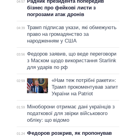
Радник президента попередив
04:57
бізнес про фейкові листи з
погрозами атак дронів
Трамп підписав укази, які обмежують
04:39
право на громадянство за
народженням у США
Федоров заявив, що веде переговори
03:56
з Маском щодо використання Starlink
для ударів по рф
«Нам теж потрібні ракети»:
02:59
Трамп прокоментував запит
України на Patriot
Міноборони отримає дані українців з
01:59
податкової для звірки військового
обліку: що відомо
Федоров розкрив, як пропонував
01:24