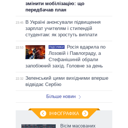
змінити мобілізацію: що
передбачав план
В Україні анонсували підвищення
23:45
зарплат учителям і стипендій
студентам: як зростуть виплати
Росія вдарила по
ПІДСУМКИ
22:53
Лозовій і Павлограду, а
Стефанішиній обрали
запобіжний захід. Головне за день
Зеленський цими вихідними вперше
22:32
відвідає Сербію
Більше новин
ІНФОГРАФІКА
Вісім масованих