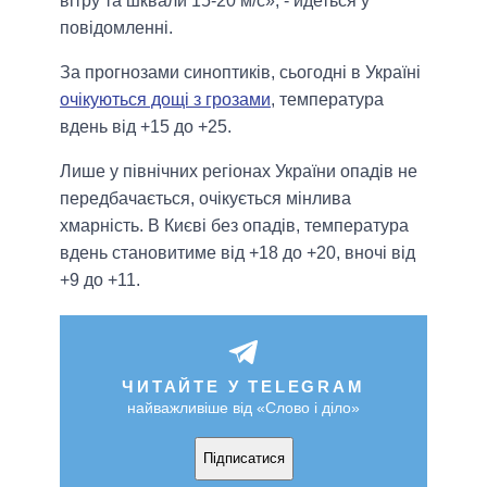
вітру та шквали 15-20 м/с», - йдеться у
повідомленні.
За прогнозами синоптиків, сьогодні в Україні
очікуються дощі з грозами
, температура
вдень від +15 до +25.
Лише у північних регіонах України опадів не
передбачається, очікується мінлива
хмарність. В Києві без опадів, температура
вдень становитиме від +18 до +20, вночі від
+9 до +11.
ЧИТАЙТЕ У TELEGRAM
найважливіше від «Слово і діло»
Підписатися