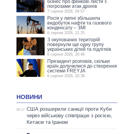
бізнес про фейкові листи з
погрозами атак дронів
7 серпня 2026, 04:57
Росія у липні збільшила
видобуток нафти та газового
конденсату – ЗМІ
6 серпня 2026, 21:25
З окупованих територій
повернули ще одну групу
українських дітей та підлітків
6 серпня 2026, 20:46
Президент розповів, скільки
країн долучилися до створення
системи FREYJA
6 серпня 2026, 20:39
НОВИНИ
США розширили санкції проти Куби
05:17
через військову співпрацю з росією,
Китаєм та Іраном