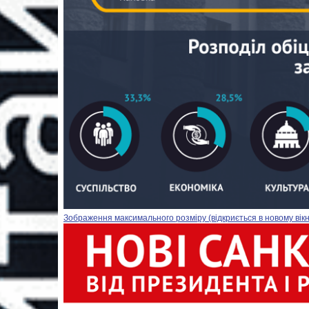
Зображення максимального розміру (відкриється в новому вікн