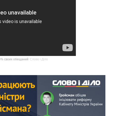
6% своих обещаний
Слово і Діло