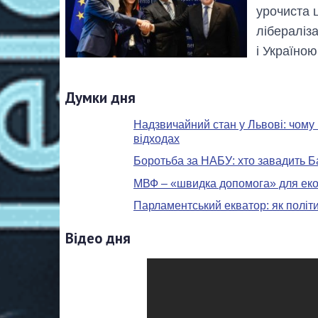
урочиста 
лібераліз
і Україно
Думки дня
Надзвичайний стан у Львові: чому 
відходах
Боротьба за НАБУ: хто завадить Б
МВФ – «швидка допомога» для екон
Парламентський екватор: як політ
Відео дня