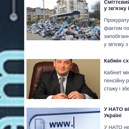
Сміттєви
у зв'язку
Прокурату
фактом по
запобіган
у зв'язку 
Кабмін с
Кабінет мі
пенсійну 
стажу і з
У НАТО ві
Україні
У НАТО не