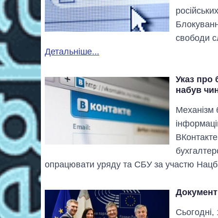
російських
Блокуванн
свободи с
Детальніше...
Указ про 
набув чи
Механізм 
інформаці
ВКонтакте
бухгалтер
опрацювати уряду та СБУ за участю Нацб
Документ 
Сьогодні,