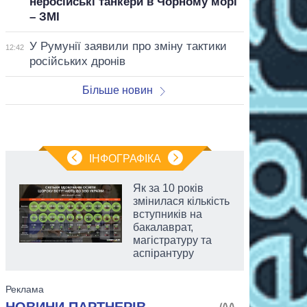
неросійські танкери в Чорному морі
– ЗМІ
У Румунії заявили про зміну тактики
12:42
російських дронів
Більше новин
ІНФОГРАФІКА
Як за 10 років
змінилася кількість
вступників на
бакалаврат,
магістратуру та
аспірантуру