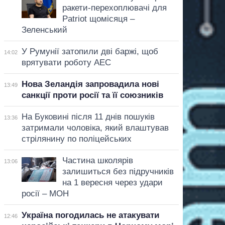
ракети-перехоплювачі для
Patriot щомісяця –
Зеленський
У Румунії затопили дві баржі, щоб
14:02
врятувати роботу АЕС
Нова Зеландія запровадила нові
13:49
санкції проти росії та її союзників
На Буковині після 11 днів пошуків
13:36
затримали чоловіка, який влаштував
стрілянину по поліцейських
Частина школярів
13:06
залишиться без підручників
на 1 вересня через удари
росії – МОН
Україна погодилась не атакувати
12:46