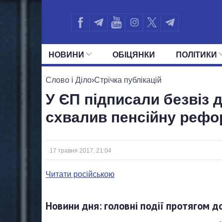
НОВИНИ
ОБIЦЯНКИ
ПОЛIТИКИ
УСІ ПОЛІТИКИ
ПРЕЗИДЕНТ І ОФ
Слово і Діло
›
Стрічка публікацій
У ЄП підписали безвіз д
схвалив пенсійну рефор
17 травня 2017, 21:04
Читати російською
Новини дня: головні події протягом д