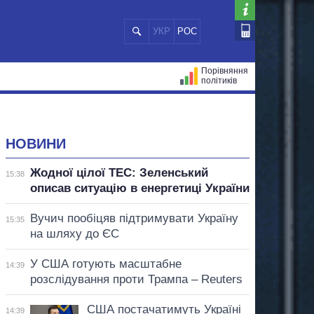
УКР
РОС
Порівняння
політиків
ЦІЙ
МЕРИ МІСТ
ВСІ ПЕРСОНИ
НОВИНИ
Жодної цілої ТЕС: Зеленський
15:38
описав ситуацію в енергетиці України
Вучич пообіцяв підтримувати Україну
15:35
на шляху до ЄС
У США готують масштабне
14:39
розслідування проти Трампа – Reuters
США постачатимуть Україні
14:39