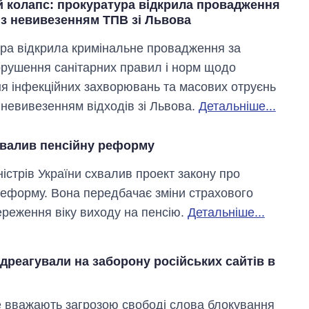
й колапс: прокуратура відкрила провадження
 із невивезенням ТПВ зі Львова
ра відкрила кримінальне провадження за
рушення санітарних правил і норм щодо
ня інфекційних захворювань та масових отруєнь
з невивезенням відходів зі Львова.
Детальніше...
хвалив пенсійну реформу
ністрів України схвалив проект закону про
реформу. Вона передбачає зміни страхового
береження віку виходу на пенсію.
Детальніше...
дреагували на заборону російських сайтів в
 вважають загрозою свободі слова блокування