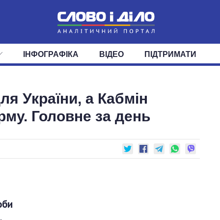
ІНФОГРАФІКА
ВІДЕО
ПІДТРИМАТИ
ІС
СТРІЧКА
ВЕРХОВНА РАДА
ПОДІЇ
СТАТТІ
КАБІНЕТ МІНІСТРІВ
ДУМКИ
ОГЛЯДИ
ГОЛОВИ ОБЛАДМІНІСТРА
ДАЙДЖЕСТИ
ля України, а Кабмін
ПОЛІТИКА
ДЕПУТАТИ
ЕКОНОМІКА
КОМІТЕТИ
СУСПІЛЬСТВО
ФРАКЦІЇ
ОКРУГИ
СВІТ
му. Головне за день
оби