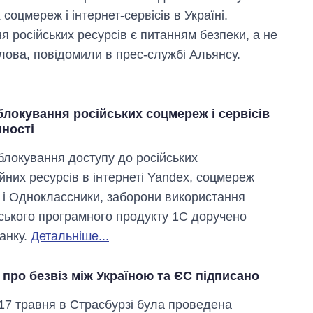
 соцмереж і інтернет-сервісів в Україні.
я російських ресурсів є питанням безпеки, а не
лова, повідомили в прес-службі Альянсу.
блокування російських соцмереж і сервісів
нності
блокування доступу до російських
йних ресурсів в інтернеті Yandex, соцмереж
Вісім масованих
 і Одноклассники, заборони використання
ударів по Україні
ського програмного продукту 1С доручено
за літо: Київ та
область стали
анку.
Детальніше...
головною ціллю
рф
про безвіз між Україною та ЄС підписано
 17 травня в Страсбурзі була проведена