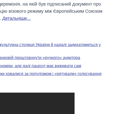
церемонія, на якій був підписаний документ про
ацію візового режиму між Європейським Союзом
ю.
Детальніше...
культурна столиця України й надалі задихатиметься у
анковій проштовхнути «ручного» аудитора
оміки, але далі пацієнт має виживати сам
ики ховалися за популізмом і «рятували» голосування