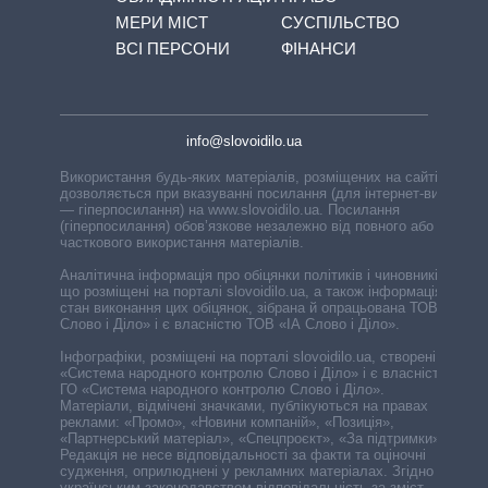
МЕРИ МІСТ
СУСПІЛЬСТВО
ВСІ ПЕРСОНИ
ФІНАНСИ
info@slovoidilo.ua
Використання будь-яких матеріалів, розміщених на сайті,
дозволяється при вказуванні посилання (для інтернет-видань
— гіперпосилання) на www.slovoidilo.ua. Посилання
(гіперпосилання) обов’язкове незалежно від повного або
часткового використання матеріалів.
Аналітична інформація про обіцянки політиків і чиновників,
що розміщені на порталі slovoidilo.ua, а також інформація про
стан виконання цих обіцянок, зібрана й опрацьована ТОВ «ІА
Слово і Діло» і є власністю ТОВ «ІА Слово і Діло».
Інфографіки, розміщені на порталі slovoidilo.ua, створені ГО
«Система народного контролю Слово і Діло» і є власністю
ГО «Система народного контролю Слово і Діло».
Матеріали, відмічені значками, публікуються на правах
реклами: «Промо», «Новини компаній», «Позиція»,
«Партнерський матеріал», «Спецпроєкт», «За підтримки».
Редакція не несе відповідальності за факти та оціночні
судження, оприлюднені у рекламних матеріалах. Згідно з
українським законодавством відповідальність за зміст