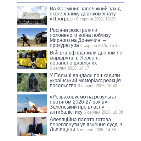
ВАКС змінив запобіжний захід
екскерівнику держкомбінату
«Прогрес»
6 серпня 2026, 16:20
Росіяни розстріляли
полоненого воїна поблизу
Мирного на Донеччині –
прокуратура
6 серпня 2026, 15:15
Війська рф вдарили дроном по
маршрутці в Херсоні,
поранено цивільних
6 серпня 2026, 14:17
У Польщі вандали пошкодили
український меморіал: реакція
посольства
6 серпня 2026, 16:42
«Розраховуємо на результат
протягом 2026-27 років» –
Зеленський про власну
антибалістику
6 серпня 2026, 16:08
Апеляційна палата готова
переглянути ув'язнення судді з
Львівщини
6 серпня 2026, 14:38