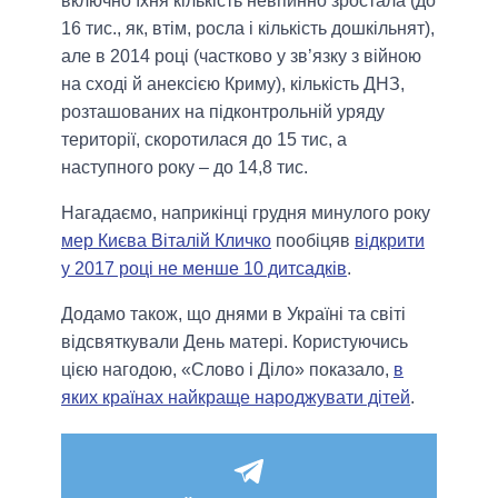
включно їхня кількість невпинно зростала (до
16 тис., як, втім, росла і кількість дошкільнят),
але в 2014 році (частково у зв’язку з війною
на сході й анексією Криму), кількість ДНЗ,
розташованих на підконтрольній уряду
території, скоротилася до 15 тис, а
наступного року – до 14,8 тис.
Нагадаємо, наприкінці грудня минулого року
мер Києва Віталій Кличко
пообіцяв
відкрити
у 2017 році не менше 10 дитсадків
.
Додамо також, що днями в Україні та світі
відсвяткували День матері. Користуючись
цією нагодою, «Слово і Діло» показало,
в
яких країнах найкраще народжувати дітей
.