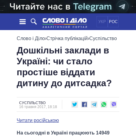
УКР
РОС
НОВИНИ
Слово і Діло
›
Стрічка публікацій
›
Суспільство
Дошкільні заклади в
ОБIЦЯНКИ
СТРІЧКА
ПОЛІТИКА
Україні: чи стало
ПОДІЇ
ЕКОНОМІКА
ПОЛIТИКИ
простіше віддати
СТАТТІ
СУСПІЛЬСТВО
ІНФОГРАФІКА
ДУМКИ
СВІТ
УСІ ПОЛІТИКИ
дитину до дитсадка?
ОГЛЯДИ
ПРЕЗИДЕНТ І ОФІС
ВІДЕО
ДАЙДЖЕСТИ
ВЕРХОВНА РАДА
СУСПІЛЬСТВО
ПІДТРИМАТИ
КАБІНЕТ МІНІСТРІВ
16 травня 2017, 18:18
ГОЛОВИ ОБЛАДМІНІСТРАЦІЙ
ПОРІВНЯННЯ ПОЛІТИКІВ
Читати російською
МЕРИ МІСТ
ВСІ ПЕРСОНИ
На сьогодні в Україні працюють 14949