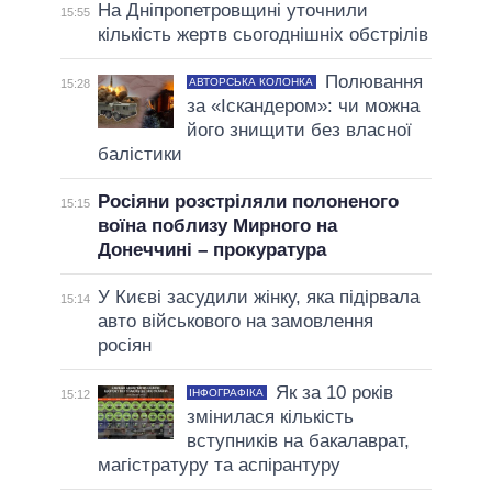
На Дніпропетровщині уточнили
15:55
кількість жертв сьогоднішніх обстрілів
Полювання
АВТОРСЬКА КОЛОНКА
15:28
за «Іскандером»: чи можна
його знищити без власної
балістики
Росіяни розстріляли полоненого
15:15
воїна поблизу Мирного на
Донеччині – прокуратура
У Києві засудили жінку, яка підірвала
15:14
авто військового на замовлення
росіян
Як за 10 років
ІНФОГРАФІКА
15:12
змінилася кількість
вступників на бакалаврат,
магістратуру та аспірантуру