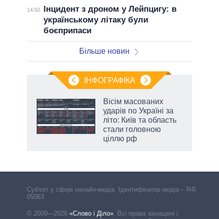
Інцидент з дроном у Лейпцигу: в
14:50
українському літаку були
боєприпаси
Більше новин
ІНФОГРАФІКА
Вісім масованих
ть
ударів по Україні за
літо: Київ та область
стали головною
ціллю рф
Cуб'єкт у сфері онлайн-медіа. Ідентифікатор медіа – R40-
05063
© 2009—2026
«Слово і Діло»
.
Всі права захищені і