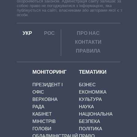
охороняються законом. Адміністрація сайту залишає за
собою право не погоджуватися з інформацією, яка
публікується на сайті, власниками або авторами якої є треті
особи.
УКР
РОС
ПРО НАС
КОНТАКТИ
ПРАВИЛА
МОНІТОРИНГ
ТЕМАТИКИ
ПРЕЗИДЕНТ І
БІЗНЕС
ОФІС
ЕКОНОМІКА
ВЕРХОВНА
КУЛЬТУРА
РАДА
НАУКА
КАБІНЕТ
НАЦІОНАЛЬНА
МІНІСТРІВ
БЕЗПЕКА
ГОЛОВИ
ПОЛІТИКА
ОБЛАДМІНІСТРАЦІЙ
ПРАВО