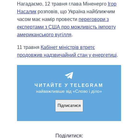
Нагадаємо, 12 травня глава Міненерго
Ігор
Насалик
розповів, що Україна найближчим
часом має намір провести
переговори з
експертами з США про можливість імпорту
американського вугілля
.
11 травня
Кабінет міністрів втретє
продовжив надзвичайний стан у енергетиці
.
ЧИТАЙТЕ У TELEGRAM
найважливіше від «Слово і діло»
Підписатися
Поділитися: