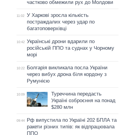
частково обмежили рух до Молдови
У Харкові зросла кількість
11:02
постраждалих через удар по
багатоповерхівці
Українські дрони вдарили по
10:42
російській ППО та суднах у Чорному
морі
Болгарія викликала посла України
10:22
через вибух дрона біля кордону з
Румунією
Туреччина передасть
10:09
Україні озброєння на понад
$280 млн
Рф випустила по Україні 202 БПЛА та
09:44
ракети різних типів: як відпрацювала
ППО