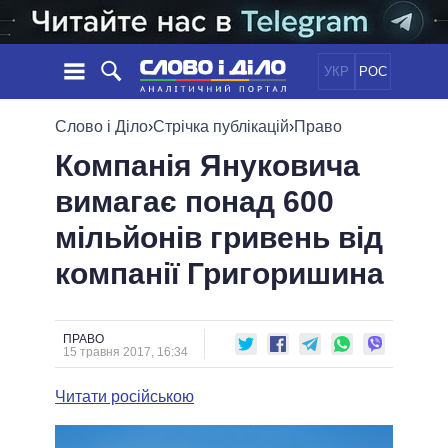
УКР
РОС
НОВИНИ
Слово і Діло
›
Стрічка публікацій
›
Право
Компанія Януковича
ОБIЦЯНКИ
СТРІЧКА
ПОЛІТИКА
вимагає понад 600
ПОДІЇ
ЕКОНОМІКА
ПОЛIТИКИ
мільйонів гривень від
СТАТТІ
СУСПІЛЬСТВО
ІНФОГРАФІКА
ДУМКИ
СВІТ
УСІ ПОЛІТИКИ
компанії Григоришина
ОГЛЯДИ
ПРЕЗИДЕНТ І ОФІС
ВІДЕО
ДАЙДЖЕСТИ
ВЕРХОВНА РАДА
ПРАВО
ПІДТРИМАТИ
КАБІНЕТ МІНІСТРІВ
15 травня 2017, 16:34
ГОЛОВИ ОБЛАДМІНІСТРАЦІЙ
ПОРІВНЯННЯ ПОЛІТИКІВ
Читати російською
МЕРИ МІСТ
ВСІ ПЕРСОНИ