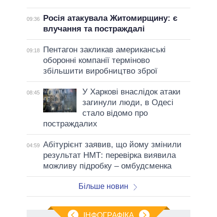
Росія атакувала Житомирщину: є
09:36
влучання та постраждалі
Пентагон закликав американські
09:18
оборонні компанії терміново
збільшити виробництво зброї
У Харкові внаслідок атаки
08:45
загинули люди, в Одесі
стало відомо про
постраждалих
Абітурієнт заявив, що йому змінили
04:59
результат НМТ: перевірка виявила
можливу підробку – омбудсменка
Більше новин
ІНФОГРАФІКА