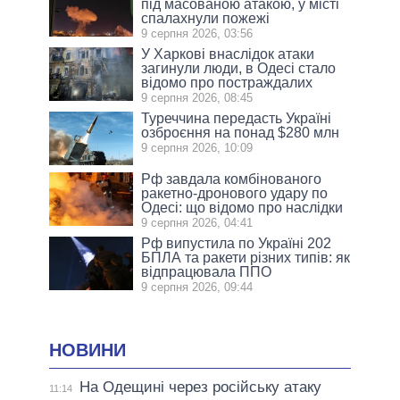
під масованою атакою, у місті
спалахнули пожежі
9 серпня 2026, 03:56
У Харкові внаслідок атаки
загинули люди, в Одесі стало
відомо про постраждалих
9 серпня 2026, 08:45
Туреччина передасть Україні
озброєння на понад $280 млн
9 серпня 2026, 10:09
Рф завдала комбінованого
ракетно-дронового удару по
Одесі: що відомо про наслідки
9 серпня 2026, 04:41
Рф випустила по Україні 202
БПЛА та ракети різних типів: як
відпрацювала ППО
9 серпня 2026, 09:44
НОВИНИ
На Одещині через російську атаку
11:14