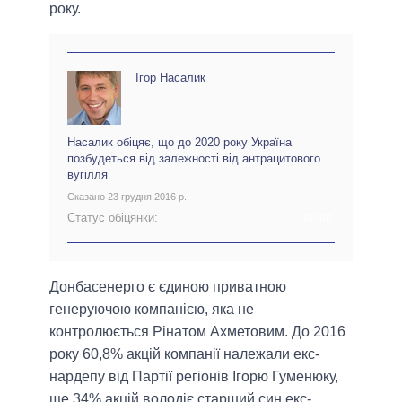
року.
Ігор Насалик
Насалик обіцяє, що до 2020 року Україна
позбудеться від залежності від антрацитового
вугілля
Сказано 23 грудня 2016 р.
Статус обіцянки:
АРХІВ
Донбасенерго є єдиною приватною
генеруючою компанією, яка не
контролюється Рінатом Ахметовим. До 2016
року 60,8% акцій компанії належали екс-
нардепу від Партії регіонів Ігорю Гуменюку,
ще 34% акцій володіє старший син екс-