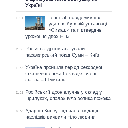
Україні
Генштаб повідомив про
11:51
удар по буровій установці
«Сиваш» та підтвердив
ураження двох НПЗ
Російські дрони атакували
11:36
пасажирський поїзд Суми – Київ
Україна пройшла період рекордної
11:32
серпневої спеки без відключень
світла – Шмигаль
Російський дрон влучив у склад у
11:01
Прилуках, спалахнула велика пожежа
Удар по Києву: під час ліквідації
10:56
наслідків виявили тіло людини