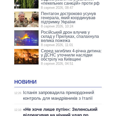
«пекельних санкцій» проти рф
8 серпня 2026, 08:47
Пентагон достроково усунув
генерала, який координував
підтримку України
8 серпня 2026, 10:24
Російський дрон влучив у
склад у Прилуках, спалахнула
велика пожежа
8 серпня 2026, 11:01
Серед загиблих 4-річна дитина:
у ДСНС уточнили наслідки
обстрілу на Київщині
8 серпня 2026, 04:51
НОВИНИ
Іспанія запровадила прикордонний
12:26
контроль для мандрівників з Італії
«Не хоче лише путін»: Зеленський
12:10
відреагував на нічний удар по