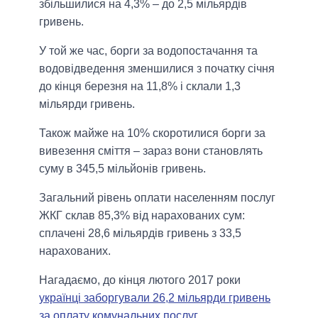
збільшилися на 4,3% – до 2,5 мільярдів
гривень.
У той же час, борги за водопостачання та
водовідведення зменшилися з початку січня
до кінця березня на 11,8% і склали 1,3
мільярди гривень.
Також майже на 10% скоротилися борги за
вивезення сміття – зараз вони становлять
суму в 345,5 мільйонів гривень.
Загальний рівень оплати населенням послуг
ЖКГ склав 85,3% від нарахованих сум:
сплачені 28,6 мільярдів гривень з 33,5
нарахованих.
Нагадаємо, до кінця лютого 2017 роки
українці заборгували 26,2 мільярди гривень
за оплату комунальних послуг
.