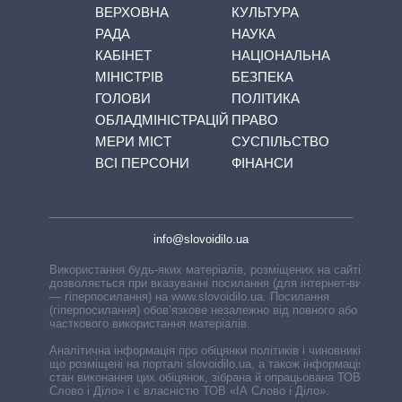
ВЕРХОВНА
КУЛЬТУРА
РАДА
НАУКА
КАБІНЕТ
НАЦІОНАЛЬНА
МІНІСТРІВ
БЕЗПЕКА
ГОЛОВИ
ПОЛІТИКА
ОБЛАДМІНІСТРАЦІЙ
ПРАВО
МЕРИ МІСТ
СУСПІЛЬСТВО
ВСІ ПЕРСОНИ
ФІНАНСИ
info@slovoidilo.ua
Використання будь-яких матеріалів, розміщених на сайті,
дозволяється при вказуванні посилання (для інтернет-видань
— гіперпосилання) на www.slovoidilo.ua. Посилання
(гіперпосилання) обов’язкове незалежно від повного або
часткового використання матеріалів.
Аналітична інформація про обіцянки політиків і чиновників,
що розміщені на порталі slovoidilo.ua, а також інформація про
стан виконання цих обіцянок, зібрана й опрацьована ТОВ «ІА
Слово і Діло» і є власністю ТОВ «ІА Слово і Діло».