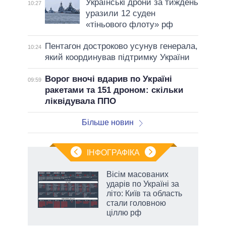
Українські дрони за тиждень
10:27
уразили 12 суден
«тіньового флоту» рф
Пентагон достроково усунув генерала,
10:24
який координував підтримку України
Ворог вночі вдарив по Україні
09:59
ракетами та 151 дроном: скільки
ліквідувала ППО
Більше новин
ІНФОГРАФІКА
жет
Вісім масованих
ударів по Україні за
ків
літо: Київ та область
стали головною
ціллю рф