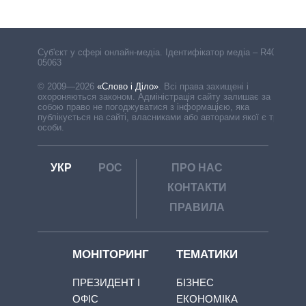
Cуб'єкт у сфері онлайн-медіа. Ідентифікатор медіа – R40-
05063
© 2009—2026
«Слово і Діло»
.
Всі права захищені і
охороняються законом. Адміністрація сайту залишає за
собою право не погоджуватися з інформацією, яка
публікується на сайті, власниками або авторами якої є треті
особи.
УКР
РОС
ПРО НАС
КОНТАКТИ
ПРАВИЛА
МОНІТОРИНГ
ТЕМАТИКИ
ПРЕЗИДЕНТ І
БІЗНЕС
ОФІС
ЕКОНОМІКА