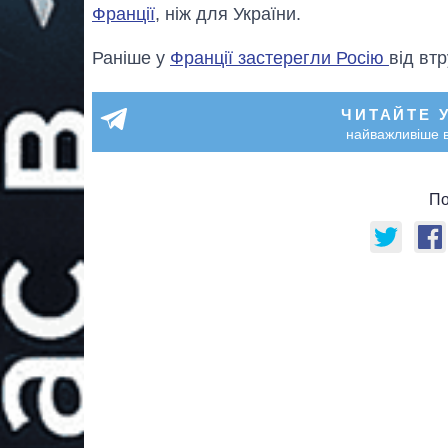
Франції
, ніж для України.
Раніше у
Франції застерегли Росію
від вт
ЧИТАЙТЕ 
найважливіше в
По