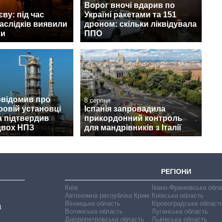
Ворог вночі вдарив по
ву: під час
Україні ракетами та 151
наслідків виявили
дроном: скільки ліквідувала
ни
ППО
овідомив про
8 серпня
ровій установці
Іспанія запровадила
а підтвердив
прикордонний контроль
двох НПЗ
для мандрівників з Італії
РЕГІОНИ
Київ
Івано-Франківська обл
Автономна республіка Крим
Київська область
Вінницька область
Кіровоградська област
В
Волинська область
Луганська область
Дніпропетровська область
Львівська область