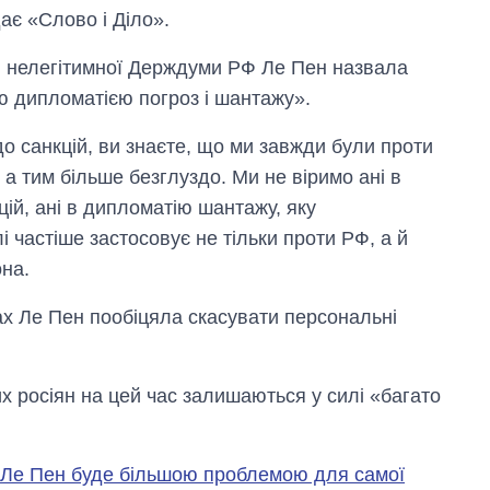
ає «Слово і Діло».
ав нелегітимної Держдуми РФ Ле Пен назвала
ю дипломатією погроз і шантажу».
до санкцій, ви знаєте, що ми завжди були проти
а тим більше безглуздо. Ми не віримо ані в
цій, ані в дипломатію шантажу, яку
частіше застосовує не тільки проти РФ, а й
она.
Скільки картоплі
ах Ле Пен пообіцяла скасувати персональні
вирощували в
Україні до і під час
великої війни
их росіян на цей час залишаються у силі «багато
Ле Пен буде більшою проблемою для самої