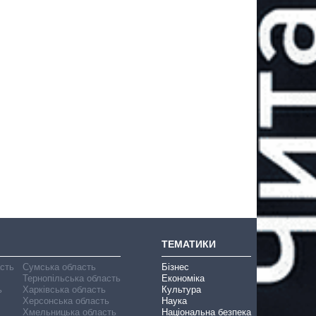
ТЕМАТИКИ
асть
Сумська область
Бізнес
Тернопільська область
Економіка
ь
Харківська область
Культура
Херсонська область
Наука
Хмельницька область
Національна безпека