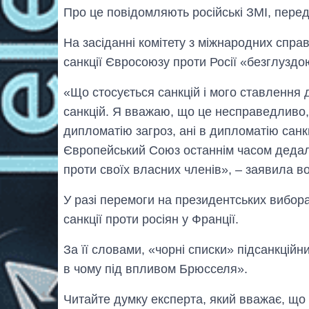
Про це повідомляють російські ЗМІ, перед
На засіданні комітету з міжнародних спр
санкції Євросоюзу проти Росії «безглуздо
«Що стосується санкцій і мого ставлення 
санкцій. Я вважаю, що це несправедливо, 
дипломатію загроз, ані в дипломатію санк
Європейський Союз останнім часом дедалі 
проти своїх власних членів», – заявила в
У разі перемоги на президентських вибор
санкції проти росіян у Франції.
За її словами, «чорні списки» підсанкційн
в чому під впливом Брюсселя».
Читайте думку експерта, який вважає, що