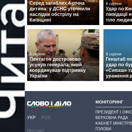
Серед загиблих 4-річна
8 серпня
дитина: у ДСНС уточнили
Удар по Киє
наслідки обстрілу на
ліквідації 
Київщині
тіло люди
8 серпня
8 серпня
Пентагон достроково
Генштаб п
усунув генерала, який
удар по бу
координував підтримку
«Сиваш» т
України
ураження 
МОНІТОРИНГ
ПРЕЗИДЕНТ І ОФІС
УКР
РОС
ВЕРХОВНА РАДА
КАБІНЕТ МІНІСТРІ
ГОЛОВИ
ПРО НАС