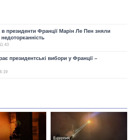
 в президенти Франції Марін Ле Пен зняли
 недоторканність
11:43
рає президентські вибори у Франції –
6:19
8 серпня