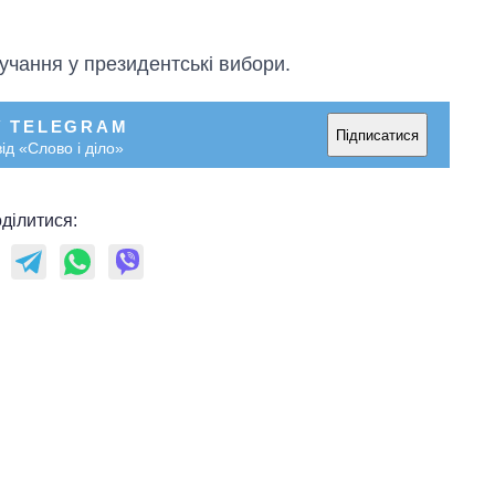
ручання у президентські вибори.
У TELEGRAM
Підписатися
ід «Слово і діло»
ділитися: