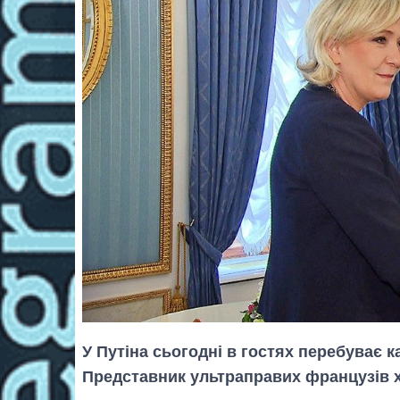
У Путіна сьогодні в гостях перебуває к
Представник ультраправих французів х