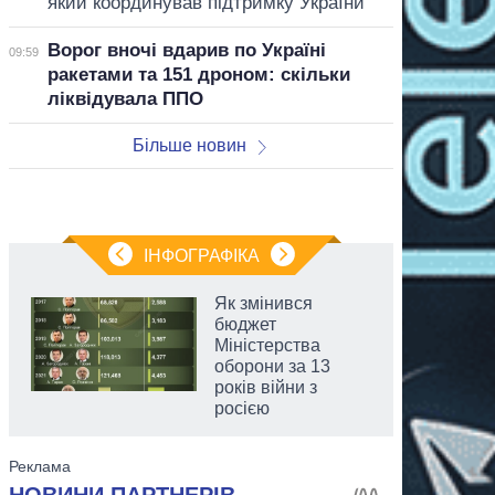
який координував підтримку України
Ворог вночі вдарив по Україні
09:59
ракетами та 151 дроном: скільки
ліквідувала ППО
Більше новин
ІНФОГРАФІКА
Як змінився
бюджет
Міністерства
оборони за 13
років війни з
росією