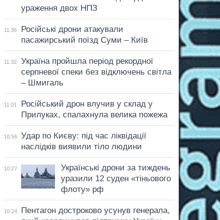
ураження двох НПЗ
Російські дрони атакували
11:36
пасажирський поїзд Суми – Київ
Україна пройшла період рекордної
11:32
серпневої спеки без відключень світла
– Шмигаль
Російський дрон влучив у склад у
11:01
Прилуках, спалахнула велика пожежа
Удар по Києву: під час ліквідації
10:56
наслідків виявили тіло людини
Українські дрони за тиждень
10:27
уразили 12 суден «тіньового
флоту» рф
Пентагон достроково усунув генерала,
10:24