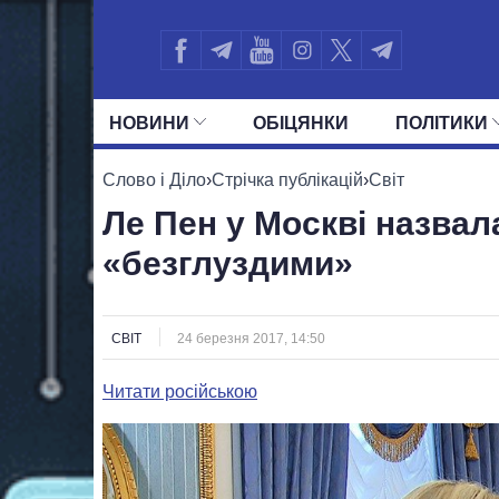
НОВИНИ
ОБIЦЯНКИ
ПОЛIТИКИ
УСІ ПОЛІТИКИ
ПРЕЗИДЕНТ І ОФ
Слово і Діло
›
Стрічка публікацій
›
Світ
Ле Пен у Москві назвала
«безглуздими»
СВІТ
24 березня 2017, 14:50
Читати російською