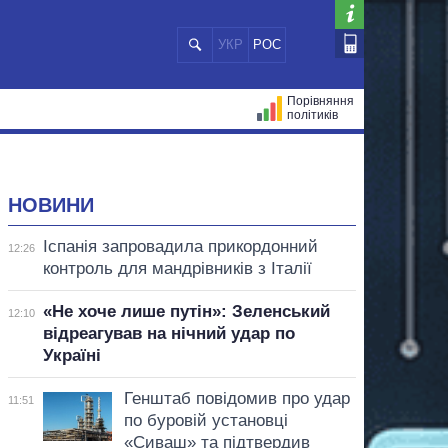
УКР
РОС
Порівняння
політиків
ЦІЙ
МЕРИ МІСТ
ВСІ ПЕРСОНИ
НОВИНИ
Іспанія запровадила прикордонний
12:26
контроль для мандрівників з Італії
«Не хоче лише путін»: Зеленський
12:10
відреагував на нічний удар по
Україні
Генштаб повідомив про удар
11:51
по буровій установці
«Сиваш» та підтвердив