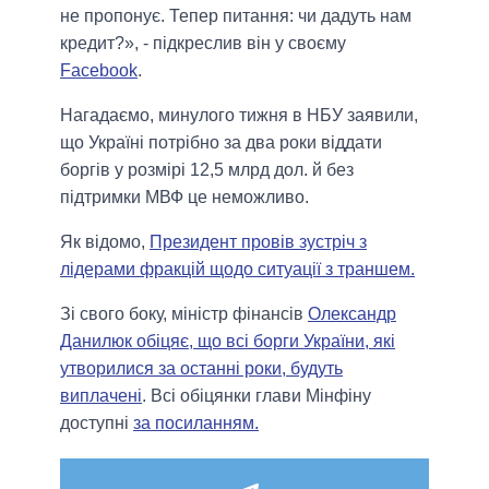
не пропонує. Тепер питання: чи дадуть нам
кредит?», - підкреслив він у своєму
Facebook
.
Нагадаємо, минулого тижня в НБУ заявили,
що Україні потрібно за два роки віддати
боргів у розмірі 12,5 млрд дол. й без
підтримки МВФ це неможливо.
Як відомо,
Президент провів зустріч з
лідерами фракцій щодо ситуації з траншем.
Зі свого боку, міністр фінансів
Олександр
Данилюк обіцяє, що всі борги України, які
утворилися за останні роки, будуть
виплачені
. Всі обіцянки глави Мінфіну
доступні
за посиланням.