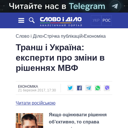
УКР
РОС
НОВИНИ
Слово і Діло
›
Стрічка публікацій
›
Економіка
Транш і Україна:
ОБIЦЯНКИ
СТРІЧКА
ПОЛІТИКА
експерти про зміни в
ПОДІЇ
ЕКОНОМІКА
ПОЛIТИКИ
рішеннях МВФ
СТАТТІ
СУСПІЛЬСТВО
ІНФОГРАФІКА
ДУМКИ
СВІТ
УСІ ПОЛІТИКИ
ОГЛЯДИ
ПРЕЗИДЕНТ І ОФІС
ВІДЕО
ЕКОНОМІКА
ДАЙДЖЕСТИ
21 березня 2017, 17:30
ВЕРХОВНА РАДА
ПІДТРИМАТИ
КАБІНЕТ МІНІСТРІВ
Читати російською
ГОЛОВИ ОБЛАДМІНІСТРАЦІЙ
ПОРІВНЯННЯ ПОЛІТИКІВ
Якщо оцінювати рішення
МЕРИ МІСТ
об’єктивно, то справа
ВСІ ПЕРСОНИ