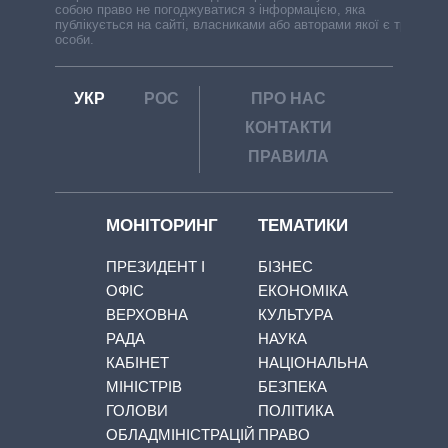
собою право не погоджуватися з інформацією, яка
публікується на сайті, власниками або авторами якої є треті
особи.
УКР
РОС
ПРО НАС
КОНТАКТИ
ПРАВИЛА
МОНІТОРИНГ
ТЕМАТИКИ
ПРЕЗИДЕНТ І
БІЗНЕС
ОФІС
ЕКОНОМІКА
ВЕРХОВНА
КУЛЬТУРА
РАДА
НАУКА
КАБІНЕТ
НАЦІОНАЛЬНА
МІНІСТРІВ
БЕЗПЕКА
ГОЛОВИ
ПОЛІТИКА
ОБЛАДМІНІСТРАЦІЙ
ПРАВО