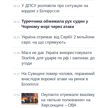
У ДПСУ розповіли про ситуацію на
18:23
кордоні з Білоруссю
Туреччина обмежила рух суден у
18:12
Чорному морі через атаки
Україна отримає від Сербії 2 мільйони
18:01
євро: на що спрямують
Маск не дає Україні використовувати
17:34
Starlink для ударів по рф і закликає до
угоди
На Сумщині помер чоловік, поранений
17:27
внаслідок ворожої атаки на ринок в
Білопіллі
Окупанти отримали вказівку
17:01
на «вільне полювання» на
Херсонщині – ОВА