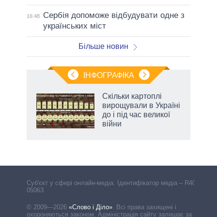
Сербія допоможе відбудувати одне з
16:48
українських міст
Більше новин
ІНФОГРАФІКА
Скільки картоплі
ть
вирощували в Україні
до і під час великої
війни
Cуб'єкт у сфері онлайн-медіа. Ідентифікатор медіа – R40-
05063
© 2009—2026
«Слово і Діло»
.
Всі права захищені і
охороняються законом. Адміністрація сайту залишає за