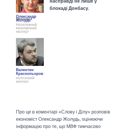
насправді не лише у
блокаді Донбасу.
Олександр
Жолудь
Незалежний
економічний
експерт
Валентин
Краснопьоров
політичний
експерт
Про це в коментарі «Слову і Ділу» розповів
економіст Олександр Жолудь, оцінюючи
інформацію про те, що МВФ тимчасово