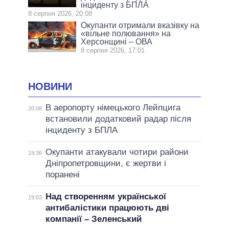
інциденту з БПЛА
8 серпня 2026, 20:08
Окупанти отримали вказівку на
«вільне полювання» на
Херсонщині – ОВА
8 серпня 2026, 17:01
НОВИНИ
В аеропорту німецького Лейпцига
20:08
встановили додатковий радар після
інциденту з БПЛА
Окупанти атакували чотири райони
19:36
Дніпропетровщини, є жертви і
поранені
Над створенням української
19:03
антибалістики працюють дві
компанії – Зеленський