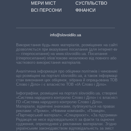
МЕРИ МІСТ
СУСПІЛЬСТВО
ВСІ ПЕРСОНИ
ФІНАНСИ
info@slovoidilo.ua
Використання будь-яких матеріалів, розміщених на сайті,
дозволяється при вказуванні посилання (для інтернет-видань
— гіперпосилання) на www.slovoidilo.ua. Посилання
(гіперпосилання) обов’язкове незалежно від повного або
часткового використання матеріалів.
Аналітична інформація про обіцянки політиків і чиновників,
що розміщені на порталі slovoidilo.ua, а також інформація про
стан виконання цих обіцянок, зібрана й опрацьована ТОВ «ІА
Слово і Діло» і є власністю ТОВ «ІА Слово і Діло».
Інфографіки, розміщені на порталі slovoidilo.ua, створені ГО
«Система народного контролю Слово і Діло» і є власністю
ГО «Система народного контролю Слово і Діло».
Матеріали, відмічені значками, публікуються на правах
реклами: «Промо», «Новини компаній», «Позиція»,
«Партнерський матеріал», «Спецпроєкт», «За підтримки».
Редакція не несе відповідальності за факти та оціночні
судження, оприлюднені у рекламних матеріалах. Згідно з
українським законодавством відповідальність за зміст