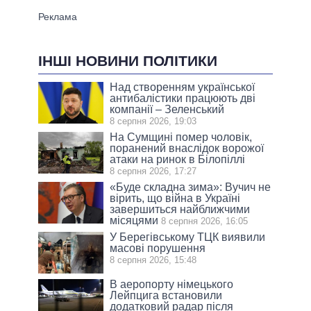
ІНШІ НОВИНИ ПОЛІТИКИ
Над створенням української
антибалістики працюють дві
компанії – Зеленський
8 серпня 2026, 19:03
На Сумщині помер чоловік,
поранений внаслідок ворожої
атаки на ринок в Білопіллі
8 серпня 2026, 17:27
«Буде складна зима»: Вучич не
вірить, що війна в Україні
завершиться найближчими
місяцями
8 серпня 2026, 16:05
У Берегівському ТЦК виявили
масові порушення
8 серпня 2026, 15:48
В аеропорту німецького
Лейпцига встановили
додатковий радар після