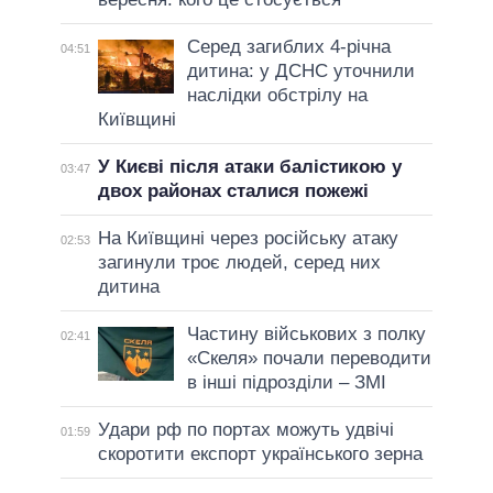
Серед загиблих 4-річна
04:51
дитина: у ДСНС уточнили
наслідки обстрілу на
Київщині
У Києві після атаки балістикою у
03:47
двох районах сталися пожежі
На Київщині через російську атаку
02:53
загинули троє людей, серед них
дитина
Частину військових з полку
02:41
«Скеля» почали переводити
в інші підрозділи – ЗМІ
Удари рф по портах можуть удвічі
01:59
скоротити експорт українського зерна