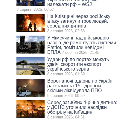
належати рф – WSJ
8 серпня 2026, 00:57
На Київщині через російську
атаку загинули троє людей,
серед них дитина
8 серпня 2026, 02:53
У Німеччині над військовою
базою, де ремонтують системи
Patriot, помітили невідомі
БПЛА
7 серпня 2026, 21:45
Удари рф по портах можуть
удвічі скоротити експорт
українського зерна
8 серпня 2026, 01:59
Ворог вночі вдарив по Україні
ракетами та 151 дроном:
скільки ліквідувала ППО
8 серпня 2026, 09:59
Серед загиблих 4-річна дитина:
у ДСНС уточнили наслідки
обстрілу на Київщині
8 серпня 2026, 04:51