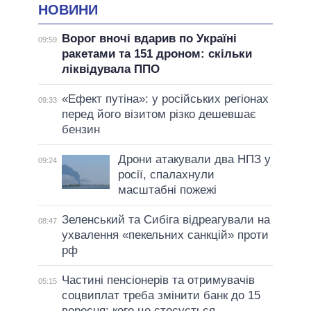
НОВИНИ
Ворог вночі вдарив по Україні
09:59
ракетами та 151 дроном: скільки
ліквідувала ППО
«Ефект путіна»: у російських регіонах
09:33
перед його візитом різко дешевшає
бензин
Дрони атакували два НПЗ у
09:24
росії, спалахнули
масштабні пожежі
Зеленський та Сибіга відреагували на
08:47
ухвалення «пекельних санкцій» проти
рф
Частині пенсіонерів та отримувачів
05:15
соцвиплат треба змінити банк до 15
вересня: кого це стосується