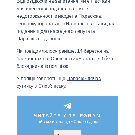
Відповідаючи на запитання, чи є підстави
для внесення подання на зняття
недоторканності з нардепа Парасюка,
генпрокурор сказав: «На жаль, підстави для
подання щодо народного депутата
Парасюка є давно».
Як повідомлялося раніше, 14 березня на
блокпостах під Слов'янськом сталася
бійка
блокадників із поліцією
.
У поліції говорять, що
Парасюк почав
сутичку
в Слов'янську.
ЧИТАЙТЕ У TELEGRAM
найважливіше від «Слово і діло»