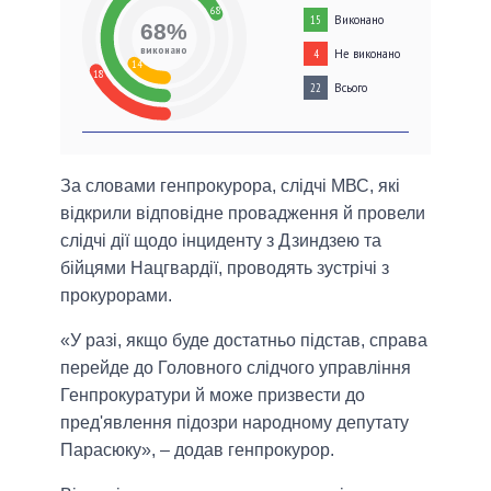
68
Виконано
15
68%
виконано
Не виконано
4
14
18
Всього
22
За словами генпрокурора, слідчі МВС, які
відкрили відповідне провадження й провели
слідчі дії щодо інциденту з Дзиндзею та
бійцями Нацгвардії, проводять зустрічі з
прокурорами.
«У разі, якщо буде достатньо підстав, справа
перейде до Головного слідчого управління
Генпрокуратури й може призвести до
пред'явлення підозри народному депутату
Парасюку», – додав генпрокурор.