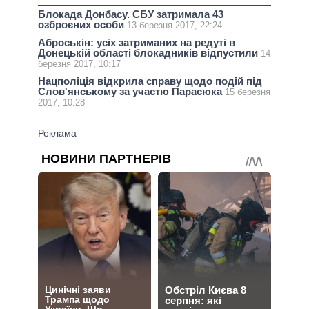
Блокада Донбасу. СБУ затримала 43
озброєних особи
13 березня 2017, 22:24
Аброськін: усіх затриманих на редуті в
Донецькій області блокадників відпустили
14
березня 2017, 10:17
Нацполіція відкрила справу щодо подій під
Слов'янському за участю Парасюка
15 березня
2017, 10:28