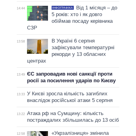
Від 1 місяця – до
ІНФОГРАФІКА
14:44
5 років: хто і як довго
обіймав посаду керівника
СЗР
В Україні 6 серпня
13:58
зафіксували температурні
рекорди у 13 обласних
центрах
ЄС запровадив нові санкції проти
13:49
росії за посилення ударів по Києву
У Києві зросла кількість загиблих
13:33
внаслідок російської атаки 5 серпня
Атака рф на Сумщину: кількість
13:22
постраждалих збільшилась до 13 осіб
«Укрзалізниця» змінила
12:58