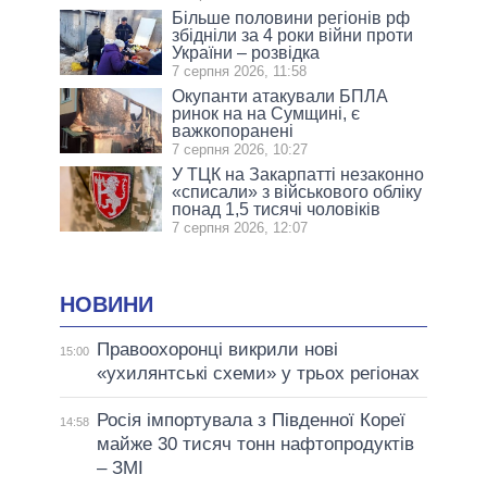
Більше половини регіонів рф
збідніли за 4 роки війни проти
України – розвідка
7 серпня 2026, 11:58
Окупанти атакували БПЛА
ринок на на Сумщині, є
важкопоранені
7 серпня 2026, 10:27
У ТЦК на Закарпатті незаконно
«списали» з військового обліку
понад 1,5 тисячі чоловіків
7 серпня 2026, 12:07
НОВИНИ
Правоохоронці викрили нові
15:00
«ухилянтські схеми» у трьох регіонах
Росія імпортувала з Південної Кореї
14:58
майже 30 тисяч тонн нафтопродуктів
– ЗМІ