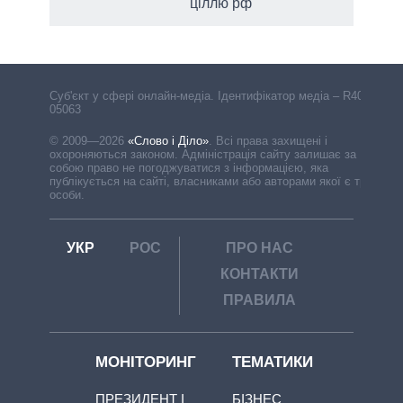
ціллю рф
Cуб'єкт у сфері онлайн-медіа. Ідентифікатор медіа – R40-
05063
© 2009—2026
«Слово і Діло»
.
Всі права захищені і
охороняються законом. Адміністрація сайту залишає за
собою право не погоджуватися з інформацією, яка
публікується на сайті, власниками або авторами якої є треті
особи.
УКР
РОС
ПРО НАС
КОНТАКТИ
ПРАВИЛА
МОНІТОРИНГ
ТЕМАТИКИ
ПРЕЗИДЕНТ І
БІЗНЕС