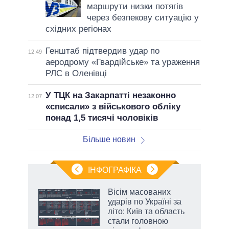
маршрути низки потягів
через безпекову ситуацію у
східних регіонах
Генштаб підтвердив удар по
12:49
аеродрому «Гвардійське» та ураження
РЛС в Оленівці
У ТЦК на Закарпатті незаконно
12:07
«списали» з військового обліку
понад 1,5 тисячі чоловіків
Більше новин
ІНФОГРАФІКА
Вісім масованих
ть
ударів по Україні за
літо: Київ та область
стали головною