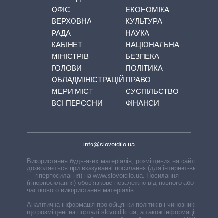
ОФІС
ЕКОНОМІКА
ВЕРХОВНА
КУЛЬТУРА
РАДА
НАУКА
КАБІНЕТ
НАЦІОНАЛЬНА
МІНІСТРІВ
БЕЗПЕКА
ГОЛОВИ
ПОЛІТИКА
ОБЛАДМІНІСТРАЦІЙ
ПРАВО
МЕРИ МІСТ
СУСПІЛЬСТВО
ВСІ ПЕРСОНИ
ФІНАНСИ
info@slovoidilo.ua
Використання будь-яких матеріалів, розміщених на сайті,
дозволяється при вказуванні посилання (для інтернет-видань
— гіперпосилання) на www.slovoidilo.ua. Посилання
(гіперпосилання) обов’язкове незалежно від повного або
часткового використання матеріалів.
Аналітична інформація про обіцянки політиків і чиновників,
що розміщені на порталі slovoidilo.ua, а також інформація про