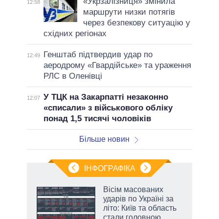
«Укрзалізниця» змінила
12:58
маршрути низки потягів
через безпекову ситуацію у
східних регіонах
Генштаб підтвердив удар по
12:49
аеродрому «Гвардійське» та ураження
РЛС в Оленівці
У ТЦК на Закарпатті незаконно
12:07
«списали» з військового обліку
понад 1,5 тисячі чоловіків
Більше новин
ІНФОГРАФІКА
 5
Вісім масованих
вго
ударів по Україні за
літо: Київ та область
стали головною