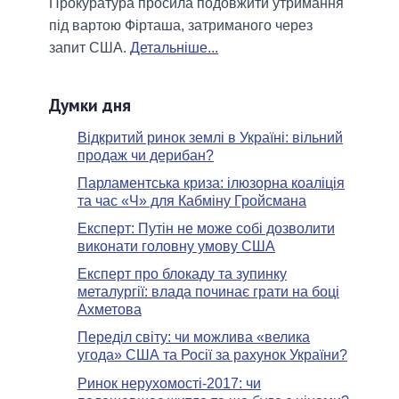
Прокуратура просила подовжити утримання
під вартою Фірташа, затриманого через
запит США.
Детальніше...
Думки дня
Відкритий ринок землі в Україні: вільний
продаж чи дерибан?
Парламентська криза: ілюзорна коаліція
та час «Ч» для Кабміну Гройсмана
Експерт: Путін не може собі дозволити
виконати головну умову США
Експерт про блокаду та зупинку
металургії: влада починає грати на боці
Ахметова
Переділ світу: чи можлива «велика
угода» США та Росії за рахунок України?
Ринок нерухомості-2017: чи