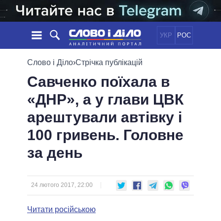
УКР
РОС
НОВИНИ
Слово і Діло
›
Стрічка публікацій
Савченко поїхала в
ОБIЦЯНКИ
СТРІЧКА
ПОЛІТИКА
«ДНР», а у глави ЦВК
ПОДІЇ
ЕКОНОМІКА
ПОЛIТИКИ
арештували автівку і
СТАТТІ
СУСПІЛЬСТВО
ІНФОГРАФІКА
ДУМКИ
СВІТ
УСІ ПОЛІТИКИ
100 гривень. Головне
ОГЛЯДИ
ПРЕЗИДЕНТ І ОФІС
за день
ВІДЕО
ДАЙДЖЕСТИ
ВЕРХОВНА РАДА
ПІДТРИМАТИ
КАБІНЕТ МІНІСТРІВ
ГОЛОВИ ОБЛАДМІНІСТРАЦІЙ
24 лютого 2017, 22:00
ПОРІВНЯННЯ ПОЛІТИКІВ
МЕРИ МІСТ
Читати російською
ВСІ ПЕРСОНИ