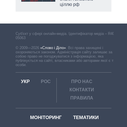
ціллю рф
Cуб'єкт у сфері онлайн-медіа. Ідентифікатор медіа – R40-
05063
© 2009—2026
«Слово і Діло»
.
Всі права захищені і
охороняються законом. Адміністрація сайту залишає за
собою право не погоджуватися з інформацією, яка
публікується на сайті, власниками або авторами якої є треті
особи.
УКР
РОС
ПРО НАС
КОНТАКТИ
ПРАВИЛА
МОНІТОРИНГ
ТЕМАТИКИ