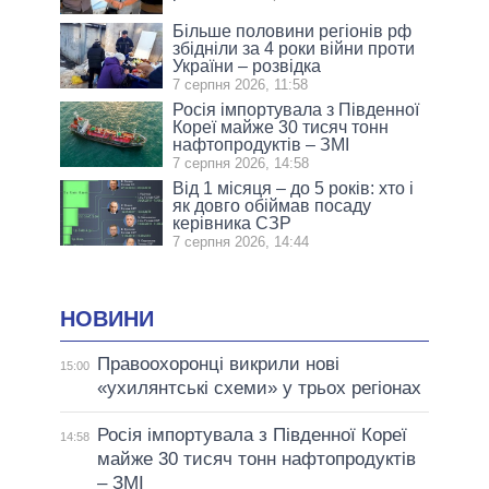
Більше половини регіонів рф
збідніли за 4 роки війни проти
України – розвідка
7 серпня 2026, 11:58
Росія імпортувала з Південної
Кореї майже 30 тисяч тонн
нафтопродуктів – ЗМІ
7 серпня 2026, 14:58
Від 1 місяця – до 5 років: хто і
як довго обіймав посаду
керівника СЗР
7 серпня 2026, 14:44
НОВИНИ
Правоохоронці викрили нові
15:00
«ухилянтські схеми» у трьох регіонах
Росія імпортувала з Південної Кореї
14:58
майже 30 тисяч тонн нафтопродуктів
– ЗМІ