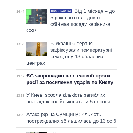
Від 1 місяця – до
ІНФОГРАФІКА
14:44
5 років: хто і як довго
обіймав посаду керівника
СЗР
В Україні 6 серпня
13:58
зафіксували температурні
рекорди у 13 обласних
центрах
ЄС запровадив нові санкції проти
13:49
росії за посилення ударів по Києву
У Києві зросла кількість загиблих
13:33
внаслідок російської атаки 5 серпня
Атака рф на Сумщину: кількість
13:22
постраждалих збільшилась до 13 осіб