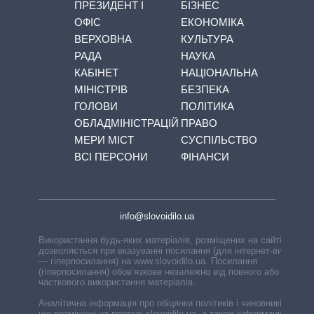
ПРЕЗИДЕНТ І
БІЗНЕС
ОФІС
ЕКОНОМІКА
ВЕРХОВНА
КУЛЬТУРА
РАДА
НАУКА
КАБІНЕТ
НАЦІОНАЛЬНА
МІНІСТРІВ
БЕЗПЕКА
ГОЛОВИ
ПОЛІТИКА
ОБЛАДМІНІСТРАЦІЙ
ПРАВО
МЕРИ МІСТ
СУСПІЛЬСТВО
ВСІ ПЕРСОНИ
ФІНАНСИ
info@slovoidilo.ua
Використання будь-яких матеріалів, розміщених на сайті,
дозволяється при вказуванні посилання (для інтернет-видань
— гіперпосилання) на www.slovoidilo.ua. Посилання
(гіперпосилання) обов’язкове незалежно від повного або
часткового використання матеріалів.
Аналітична інформація про обіцянки політиків і чиновників,
що розміщені на порталі slovoidilo.ua, а також інформація про