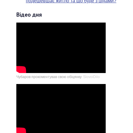
подешевшає житло та що буде з цінами?
Відео дня
Чубаров прокоментував свою обіцянку
SlovoiDilo