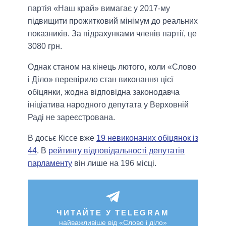
партія «Наш край» вимагає у 2017-му
підвищити прожитковий мінімум до реальних
показників. За підрахунками членів партії, це
3080 грн.
Однак станом на кінець лютого, коли «Слово
і Діло» перевірило стан виконання цієї
обіцянки, жодна відповідна законодавча
ініціатива народного депутата у Верховній
Раді не зареєстрована.
В досьє Кіссе вже
19 невиконаних обіцянок із
44
. В
рейтингу відповідальності депутатів
парламенту
він лише на 196 місці.
ЧИТАЙТЕ У TELEGRAM
найважливіше від «Слово і діло»