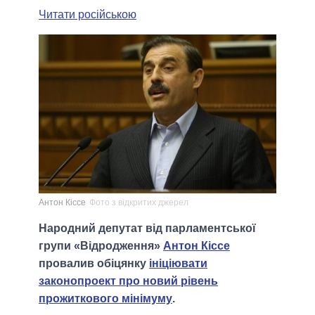
Читати російською
Антон Кіссе
Фото з відкритих джерел
Народний депутат від парламентської
групи «Відродження»
Антон Кіссе
провалив обіцянку
ініціювати
законопроект про новий рівень
прожиткового мінімуму
.