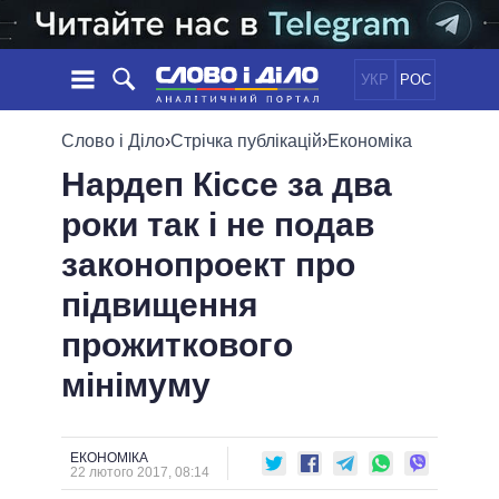
УКР
РОС
НОВИНИ
Слово і Діло
›
Стрічка публікацій
›
Економіка
Нардеп Кіссе за два
ОБIЦЯНКИ
СТРІЧКА
ПОЛІТИКА
роки так і не подав
ПОДІЇ
ЕКОНОМІКА
ПОЛIТИКИ
законопроект про
СТАТТІ
СУСПІЛЬСТВО
ІНФОГРАФІКА
ДУМКИ
СВІТ
УСІ ПОЛІТИКИ
підвищення
ОГЛЯДИ
ПРЕЗИДЕНТ І ОФІС
прожиткового
ВІДЕО
ДАЙДЖЕСТИ
ВЕРХОВНА РАДА
мінімуму
ПІДТРИМАТИ
КАБІНЕТ МІНІСТРІВ
ГОЛОВИ ОБЛАДМІНІСТРАЦІЙ
ПОРІВНЯННЯ ПОЛІТИКІВ
МЕРИ МІСТ
ЕКОНОМІКА
22 лютого 2017, 08:14
ВСІ ПЕРСОНИ