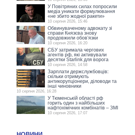
У Повітряних силах попросили
медіа уникати формулювання
«не збито жодної ракети»
10 серпня 2026, 15:46
Обвинуваченому адвокату зі
справи Князєва знову
продовжили обов'язки
10 серпня 2026, 16:20
СБУ затримала чергових
агентів рф, які активували
десятки Starlink для ворога
10 серпня 2026, 14:58
Зарплати держслужбовців:
скільки отримують
антикорупціонери, діловоди та
інші чиновники
10 серпня 2026, 16:28
У Тюменській області рф
горить один з найбільших
нафтохімічних комбінатів – ЗМІ
10 серпня 2026, 17:07
НОВИНИ