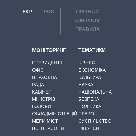
УКР
РОС
ПРО НАС
КОНТАКТИ
ПРАВИЛА
МОНІТОРИНГ
ТЕМАТИКИ
ПРЕЗИДЕНТ І
БІЗНЕС
ОФІС
ЕКОНОМІКА
ВЕРХОВНА
КУЛЬТУРА
РАДА
НАУКА
КАБІНЕТ
НАЦІОНАЛЬНА
МІНІСТРІВ
БЕЗПЕКА
ГОЛОВИ
ПОЛІТИКА
ОБЛАДМІНІСТРАЦІЙ
ПРАВО
МЕРИ МІСТ
СУСПІЛЬСТВО
ВСІ ПЕРСОНИ
ФІНАНСИ