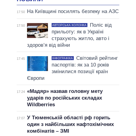
На Київщині посилять безпеку на АЗС
17:50
Поліс від
АВТОРСЬКА КОЛОНКА
17:50
прильоту: як в Україні
страхують житло, авто і
здоров’я від війни
Світовий рейтинг
ІНФОГРАФІКА
17:45
паспортів: як за 10 років
змінилися позиції країн
Європи
«Мадяр» назвав головну мету
17:24
ударів по російських складах
Wildberries
У Тюменській області рф горить
17:07
один з найбільших нафтохімічних
комбінатів – ЗМІ