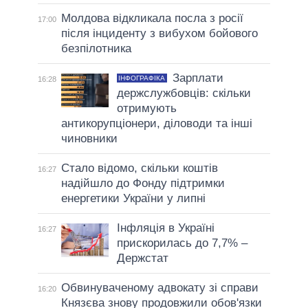
Молдова відкликала посла з росії
17:00
після інциденту з вибухом бойового
безпілотника
Зарплати
ІНФОГРАФІКА
16:28
держслужбовців: скільки
отримують
антикорупціонери, діловоди та інші
чиновники
Стало відомо, скільки коштів
16:27
надійшло до Фонду підтримки
енергетики України у липні
Інфляція в Україні
16:27
прискорилась до 7,7% –
Держстат
Обвинуваченому адвокату зі справи
16:20
Князєва знову продовжили обов'язки