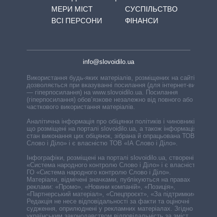
МЕРИ МІСТ
СУСПІЛЬСТВО
ВСІ ПЕРСОНИ
ФІНАНСИ
info@slovoidilo.ua
Використання будь-яких матеріалів, розміщених на сайті,
дозволяється при вказуванні посилання (для інтернет-видань
— гіперпосилання) на www.slovoidilo.ua. Посилання
(гіперпосилання) обов’язкове незалежно від повного або
часткового використання матеріалів.
Аналітична інформація про обіцянки політиків і чиновників,
що розміщені на порталі slovoidilo.ua, а також інформація про
стан виконання цих обіцянок, зібрана й опрацьована ТОВ «ІА
Слово і Діло» і є власністю ТОВ «ІА Слово і Діло».
Інфографіки, розміщені на порталі slovoidilo.ua, створені ГО
«Система народного контролю Слово і Діло» і є власністю
ГО «Система народного контролю Слово і Діло».
Матеріали, відмічені значками, публікуються на правах
реклами: «Промо», «Новини компаній», «Позиція»,
«Партнерський матеріал», «Спецпроєкт», «За підтримки».
Редакція не несе відповідальності за факти та оціночні
судження, оприлюднені у рекламних матеріалах. Згідно з
українським законодавством відповідальність за зміст