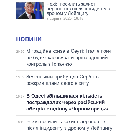
Чехія посилить захист
аеропортів після інциденту з
дроном у Лейпцигу
7 серпня 2026, 18:45
НОВИНИ
Міграційна криза в Сеуті: Італія поки
20:19
не буде скасовувати прикордонний
контроль з Іспанією
Зеленський прибув до Сербії та
19:52
розкрив плани свого візиту
В Одесі збільшилася кількість
19:17
постраждалих через російський
обстріл стадіону «Чорноморець»
Чехія посилить захист аеропортів
18:45
після інциденту з дроном у Лейпцигу