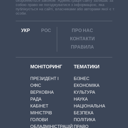
охороняються законом. Адміністрація сайту залишає за
собою право не погоджуватися з інформацією, яка
публікується на сайті, власниками або авторами якої є треті
особи.
УКР
РОС
ПРО НАС
КОНТАКТИ
ПРАВИЛА
МОНІТОРИНГ
ТЕМАТИКИ
ПРЕЗИДЕНТ І
БІЗНЕС
ОФІС
ЕКОНОМІКА
ВЕРХОВНА
КУЛЬТУРА
РАДА
НАУКА
КАБІНЕТ
НАЦІОНАЛЬНА
МІНІСТРІВ
БЕЗПЕКА
ГОЛОВИ
ПОЛІТИКА
ОБЛАДМІНІСТРАЦІЙ
ПРАВО