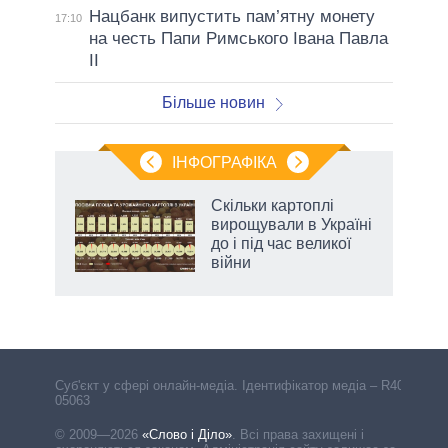
Нацбанк випустить пам’ятну монету
17:10
на честь Папи Римського Івана Павла
II
Більше новин
ІНФОГРАФІКА
Скільки картоплі
ть
вирощували в Україні
до і під час великої
війни
Cуб'єкт у сфері онлайн-медіа. Ідентифікатор медіа – R40-
05063
© 2009—2026
«Слово і Діло»
.
Всі права захищені і