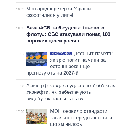
Міжнародні резерви України
18:09
скоротилися у липні
База ФСБ та 6 суден «тіньового
18:05
флоту»: СБС атакували понад 100
ворожих цілей росіян
Дефіцит пам’яті:
ІНФОГРАФІКА
17:52
як зріс попит на чипи за
останні роки і що
прогнозують на 2027-й
Армія рф завдала ударів по 7 об'єктах
17:38
Укрнафти, які забезпечують
видобуток нафти та газу
МОН оновило стандарти
17:29
загальної середньої освіти:
що змінилось