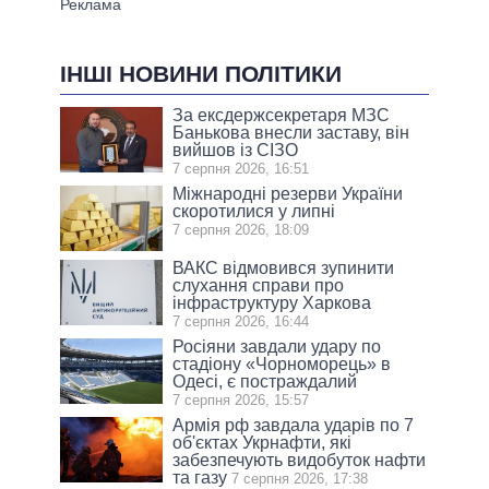
ІНШІ НОВИНИ ПОЛІТИКИ
За ексдержсекретаря МЗС
Банькова внесли заставу, він
вийшов із СІЗО
7 серпня 2026, 16:51
Міжнародні резерви України
скоротилися у липні
7 серпня 2026, 18:09
ВАКС відмовився зупинити
слухання справи про
інфраструктуру Харкова
7 серпня 2026, 16:44
Росіяни завдали удару по
стадіону «Чорноморець» в
Одесі, є постраждалий
7 серпня 2026, 15:57
Армія рф завдала ударів по 7
об'єктах Укрнафти, які
забезпечують видобуток нафти
та газу
7 серпня 2026, 17:38