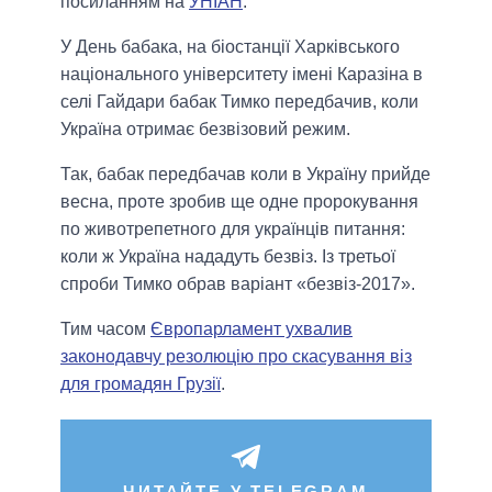
посиланням на
УНІАН
.
У День бабака, на біостанції Харківського
національного університету імені Каразіна в
селі Гайдари бабак Тимко передбачив, коли
Україна отримає безвізовий режим.
Так, бабак передбачав коли в Україну прийде
весна, проте зробив ще одне пророкування
по животрепетного для українців питання:
коли ж Україна нададуть безвіз. Із третьої
спроби Тимко обрав варіант «безвіз-2017».
Тим часом
Європарламент ухвалив
законодавчу резолюцію про скасування віз
для громадян Грузії
.
ЧИТАЙТЕ У TELEGRAM