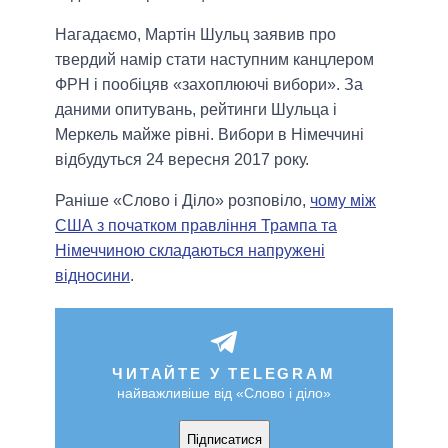
Нагадаємо, Мартін Шульц заявив про
твердий намір стати наступним канцлером
ФРН і пообіцяв «захоплюючі вибори». За
даними опитувань, рейтинги Шульца і
Меркель майже рівні. Вибори в Німеччині
відбудуться 24 вересня 2017 року.
Раніше «Слово і Діло» розповіло,
чому між
США з початком правління Трампа та
Німеччиною складаються напружені
відносини
.
ЧИТАЙТЕ У TELEGRAM
найважливіше від «Слово і діло»
Підписатися