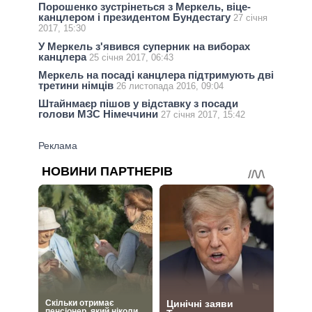
Порошенко зустрінеться з Меркель, віце-
канцлером і президентом Бундестагу
27 січня
2017, 15:30
У Меркель з'явився суперник на виборах
канцлера
25 січня 2017, 06:43
Меркель на посаді канцлера підтримують дві
третини німців
26 листопада 2016, 09:04
Штайнмаєр пішов у відставку з посади
голови МЗС Німеччини
27 січня 2017, 15:42