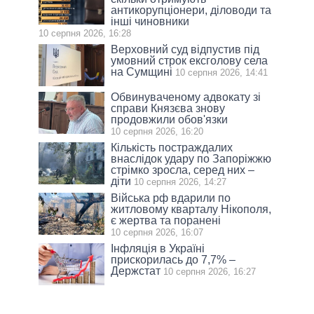
антикорупціонери, діловоди та
інші чиновники
10 серпня 2026, 16:28
Верховний суд відпустив під
умовний строк ексголову села
на Сумщині
10 серпня 2026, 14:41
Обвинуваченому адвокату зі
справи Князєва знову
продовжили обов'язки
10 серпня 2026, 16:20
Кількість постраждалих
внаслідок удару по Запоріжжю
стрімко зросла, серед них –
діти
10 серпня 2026, 14:27
Війська рф вдарили по
житловому кварталу Нікополя,
є жертва та поранені
10 серпня 2026, 16:07
Інфляція в Україні
прискорилась до 7,7% –
Держстат
10 серпня 2026, 16:27