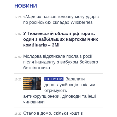
НОВИНИ
«Мадяр» назвав головну мету ударів
17:24
по російських складах Wildberries
У Тюменській області рф горить
17:07
один з найбільших нафтохімічних
комбінатів – ЗМІ
Молдова відкликала посла з росії
17:00
після інциденту з вибухом бойового
безпілотника
Зарплати
ІНФОГРАФІКА
16:28
держслужбовців: скільки
отримують
антикорупціонери, діловоди та інші
чиновники
Стало відомо, скільки коштів
16:27