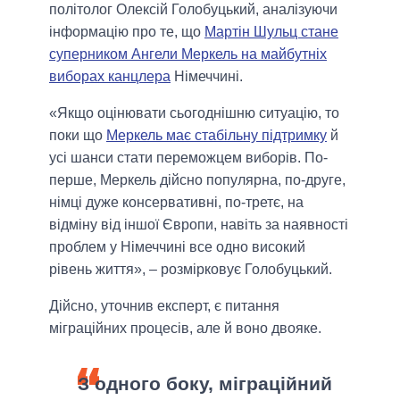
політолог Олексій Голобуцький, аналізуючи
інформацію про те, що
Мартін Шульц стане
суперником Ангели Меркель на майбутніх
виборах канцлера
Німеччині.
«Якщо оцінювати сьогоднішню ситуацію, то
поки що
Меркель має стабільну підтримку
й
усі шанси стати переможцем виборів. По-
перше, Меркель дійсно популярна, по-друге,
німці дуже консервативні, по-третє, на
відміну від іншої Європи, навіть за наявності
проблем у Німеччині все одно високий
рівень життя», – розмірковує Голобуцький.
Дійсно, уточнив експерт, є питання
міграційних процесів, але й воно двояке.
З одного боку, міграційний