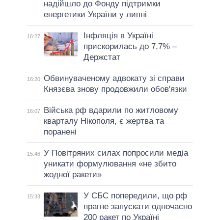
надійшло до Фонду підтримки
енергетики України у липні
Інфляція в Україні
16:27
прискорилась до 7,7% –
Держстат
Обвинуваченому адвокату зі справи
16:20
Князєва знову продовжили обов'язки
Війська рф вдарили по житловому
16:07
кварталу Нікополя, є жертва та
поранені
У Повітряних силах попросили медіа
15:46
уникати формулювання «не збито
жодної ракети»
У СБС попередили, що рф
15:33
прагне запускати одночасно
200 ракет по Україні