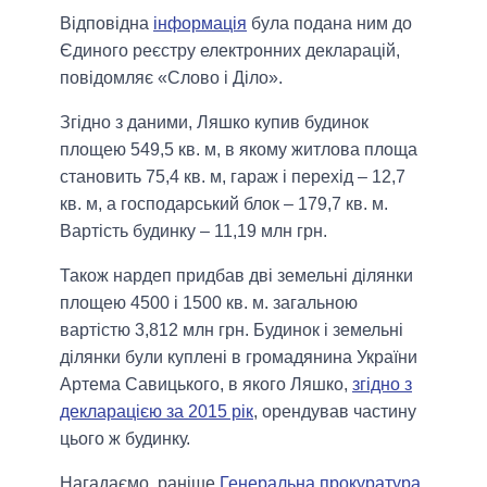
Відповідна
інформація
була подана ним до
Єдиного реєстру електронних декларацій,
повідомляє «Слово і Діло».
Згідно з даними, Ляшко купив будинок
площею 549,5 кв. м, в якому житлова площа
становить 75,4 кв. м, гараж і перехід – 12,7
кв. м, а господарський блок – 179,7 кв. м.
Вартість будинку – 11,19 млн грн.
Також нардеп придбав дві земельні ділянки
площею 4500 і 1500 кв. м. загальною
вартістю 3,812 млн грн. Будинок і земельні
ділянки були куплені в громадянина України
Артема Савицького, в якого Ляшко,
згідно з
декларацією за 2015 рік
, орендував частину
цього ж будинку.
Нагадаємо, раніше
Генеральна прокуратура