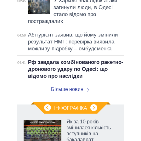
У Харкові внаслідок атаки
08:45
загинули люди, в Одесі
стало відомо про
постраждалих
Абітурієнт заявив, що йому змінили
04:59
результат НМТ: перевірка виявила
можливу підробку – омбудсменка
Рф завдала комбінованого ракетно-
04:41
дронового удару по Одесі: що
відомо про наслідки
Більше новин
ІНФОГРАФІКА
Як за 10 років
раїні
змінилася кількість
ої
вступників на
бакалаврат,