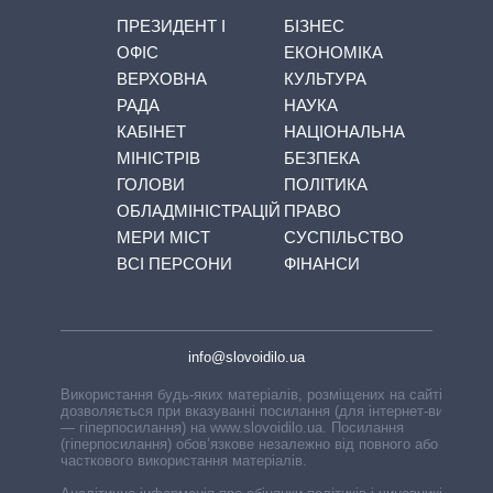
ПРЕЗИДЕНТ І
БІЗНЕС
ОФІС
ЕКОНОМІКА
ВЕРХОВНА
КУЛЬТУРА
РАДА
НАУКА
КАБІНЕТ
НАЦІОНАЛЬНА
МІНІСТРІВ
БЕЗПЕКА
ГОЛОВИ
ПОЛІТИКА
ОБЛАДМІНІСТРАЦІЙ
ПРАВО
МЕРИ МІСТ
СУСПІЛЬСТВО
ВСІ ПЕРСОНИ
ФІНАНСИ
info@slovoidilo.ua
Використання будь-яких матеріалів, розміщених на сайті,
дозволяється при вказуванні посилання (для інтернет-видань
— гіперпосилання) на www.slovoidilo.ua. Посилання
(гіперпосилання) обов’язкове незалежно від повного або
часткового використання матеріалів.