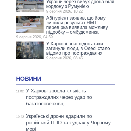
України через вибух дрона біля
кордону з Румунією
9 серпня 2026, 10:22
Абітурієнт заявив, що йому
змінили результат НМТ:
перевірка виявила можливу
підробку – омбудсменка
9 серпня 2026, 04:59
У Харкові внаслідок атаки
загинули люди, в Одесі стало
відомо про постраждалих
9 серпня 2026, 08:45
НОВИНИ
У Харкові зросла кількість
11:02
постраждалих через удар по
багатоповерхівці
Українські дрони вдарили по
10:42
російській ППО та суднах у Чорному
морі