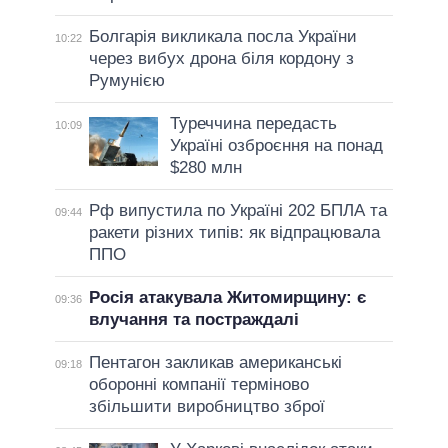
Болгарія викликала посла України
10:22
через вибух дрона біля кордону з
Румунією
Туреччина передасть
10:09
Україні озброєння на понад
$280 млн
Рф випустила по Україні 202 БПЛА та
09:44
ракети різних типів: як відпрацювала
ППО
Росія атакувала Житомирщину: є
09:36
влучання та постраждалі
Пентагон закликав американські
09:18
оборонні компанії терміново
збільшити виробництво зброї