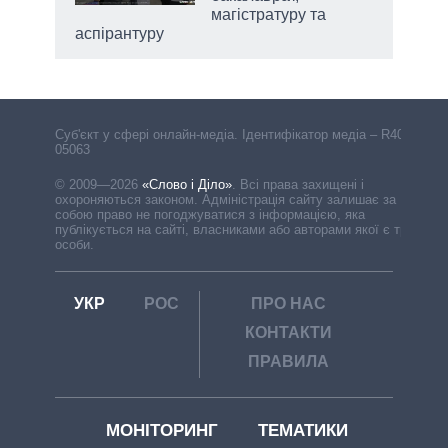
магістратуру та
аспірантуру
Cуб'єкт у сфері онлайн-медіа. Ідентифікатор медіа – R40-
05063
© 2009—2026
«Слово і Діло»
.
Всі права захищені і
охороняються законом. Адміністрація сайту залишає за
собою право не погоджуватися з інформацією, яка
публікується на сайті, власниками або авторами якої є треті
особи.
УКР
РОС
ПРО НАС
КОНТАКТИ
ПРАВИЛА
МОНІТОРИНГ
ТЕМАТИКИ