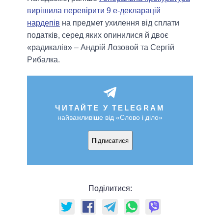
вирішила перевірити 9 е-декларацій
нардепів
на предмет ухилення від сплати
податків, серед яких опинилися й двоє
«радикалів» – Андрій Лозовой та Сергій
Рибалка.
ЧИТАЙТЕ У TELEGRAM
найважливіше від «Слово і діло»
Підписатися
Поділитися: