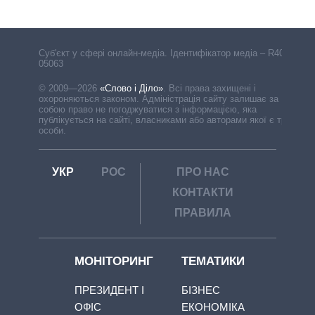
Cуб'єкт у сфері онлайн-медіа. Ідентифікатор медіа – R40-
05063
© 2009—2026
«Слово і Діло»
.
Всі права захищені і
охороняються законом. Адміністрація сайту залишає за
собою право не погоджуватися з інформацією, яка
публікується на сайті, власниками або авторами якої є треті
особи.
УКР
РОС
ПРО НАС
КОНТАКТИ
ПРАВИЛА
МОНІТОРИНГ
ТЕМАТИКИ
ПРЕЗИДЕНТ І
БІЗНЕС
ОФІС
ЕКОНОМІКА