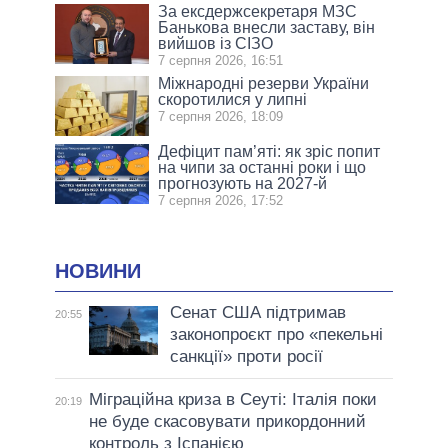
За ексдержсекретаря МЗС
Банькова внесли заставу, він
вийшов із СІЗО
7 серпня 2026, 16:51
Міжнародні резерви України
скоротилися у липні
7 серпня 2026, 18:09
Дефіцит пам’яті: як зріс попит
на чипи за останні роки і що
прогнозують на 2027-й
7 серпня 2026, 17:52
НОВИНИ
Сенат США підтримав
20:55
законопроєкт про «пекельні
санкції» проти росії
Міграційна криза в Сеуті: Італія поки
20:19
не буде скасовувати прикордонний
контроль з Іспанією