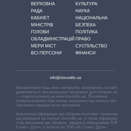
ВЕРХОВНА
КУЛЬТУРА
РАДА
НАУКА
КАБІНЕТ
НАЦІОНАЛЬНА
МІНІСТРІВ
БЕЗПЕКА
ГОЛОВИ
ПОЛІТИКА
ОБЛАДМІНІСТРАЦІЙ
ПРАВО
МЕРИ МІСТ
СУСПІЛЬСТВО
ВСІ ПЕРСОНИ
ФІНАНСИ
info@slovoidilo.ua
Використання будь-яких матеріалів, розміщених на сайті,
дозволяється при вказуванні посилання (для інтернет-видань
— гіперпосилання) на www.slovoidilo.ua. Посилання
(гіперпосилання) обов’язкове незалежно від повного або
часткового використання матеріалів.
Аналітична інформація про обіцянки політиків і чиновників,
що розміщені на порталі slovoidilo.ua, а також інформація про
стан виконання цих обіцянок, зібрана й опрацьована ТОВ «ІА
Слово і Діло» і є власністю ТОВ «ІА Слово і Діло».