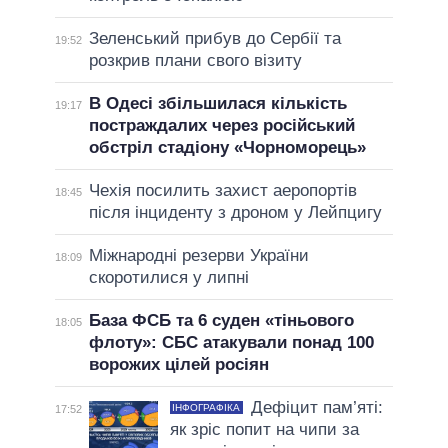
Зеленський прибув до Сербії та
19:52
розкрив плани свого візиту
В Одесі збільшилася кількість
19:17
постраждалих через російський
обстріл стадіону «Чорноморець»
Чехія посилить захист аеропортів
18:45
після інциденту з дроном у Лейпцигу
Міжнародні резерви України
18:09
скоротилися у липні
База ФСБ та 6 суден «тіньового
18:05
флоту»: СБС атакували понад 100
ворожих цілей росіян
Дефіцит пам’яті:
ІНФОГРАФІКА
17:52
як зріс попит на чипи за