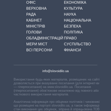
ОФІС
ЕКОНОМІКА
ВЕРХОВНА
КУЛЬТУРА
РАДА
НАУКА
КАБІНЕТ
НАЦІОНАЛЬНА
МІНІСТРІВ
БЕЗПЕКА
ГОЛОВИ
ПОЛІТИКА
ОБЛАДМІНІСТРАЦІЙ
ПРАВО
МЕРИ МІСТ
СУСПІЛЬСТВО
ВСІ ПЕРСОНИ
ФІНАНСИ
info@slovoidilo.ua
Використання будь-яких матеріалів, розміщених на сайті,
дозволяється при вказуванні посилання (для інтернет-видань
— гіперпосилання) на www.slovoidilo.ua. Посилання
(гіперпосилання) обов’язкове незалежно від повного або
часткового використання матеріалів.
Аналітична інформація про обіцянки політиків і чиновників,
що розміщені на порталі slovoidilo.ua, а також інформація про
стан виконання цих обіцянок, зібрана й опрацьована ТОВ «ІА