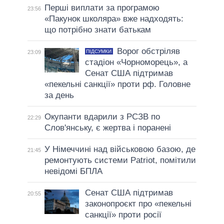
Перші виплати за програмою
23:56
«Пакунок школяра» вже надходять:
що потрібно знати батькам
Ворог обстріляв
ПІДСУМКИ
23:09
стадіон «Чорноморець», а
Сенат США підтримав
«пекельні санкції» проти рф. Головне
за день
Окупанти вдарили з РСЗВ по
22:29
Слов'янську, є жертва і поранені
У Німеччині над військовою базою, де
21:45
ремонтують системи Patriot, помітили
невідомі БПЛА
Сенат США підтримав
20:55
законопроєкт про «пекельні
санкції» проти росії