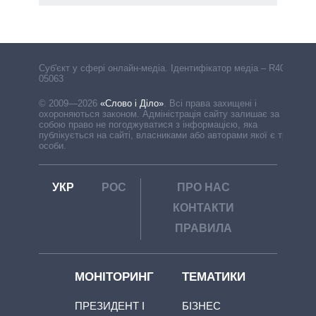
Cуб'єкт у сфері онлайн-медіа. Ідентифікатор медіа – R40-
05063
© 2009—2026
«Слово і Діло»
.
Всі права захищені і
охороняються законом. Адміністрація сайту залишає за
собою право не погоджуватися з інформацією, яка
публікується на сайті, власниками або авторами якої є треті
особи.
УКР
РОС
ПРО НАС
КОНТАКТИ
ПРАВИЛА
МОНІТОРИНГ
ТЕМАТИКИ
ПРЕЗИДЕНТ І
БІЗНЕС