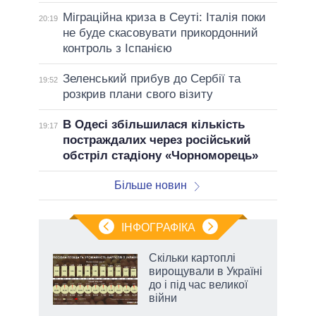
Міграційна криза в Сеуті: Італія поки
20:19
не буде скасовувати прикордонний
контроль з Іспанією
Зеленський прибув до Сербії та
19:52
розкрив плани свого візиту
В Одесі збільшилася кількість
19:17
постраждалих через російський
обстріл стадіону «Чорноморець»
Більше новин
ІНФОГРАФІКА
Скільки картоплі
ть
вирощували в Україні
до і під час великої
війни