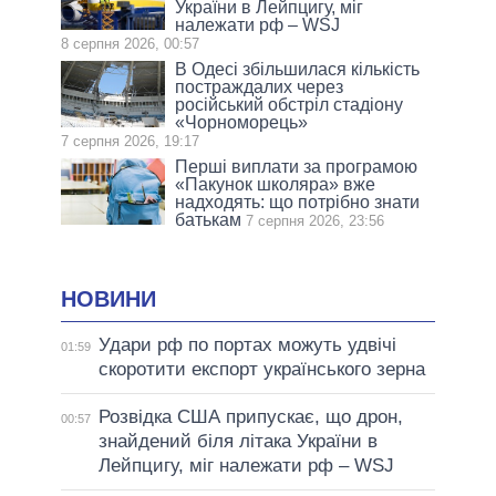
України в Лейпцигу, міг
належати рф – WSJ
8 серпня 2026, 00:57
В Одесі збільшилася кількість
постраждалих через
російський обстріл стадіону
«Чорноморець»
7 серпня 2026, 19:17
Перші виплати за програмою
«Пакунок школяра» вже
надходять: що потрібно знати
батькам
7 серпня 2026, 23:56
НОВИНИ
Удари рф по портах можуть удвічі
01:59
скоротити експорт українського зерна
Розвідка США припускає, що дрон,
00:57
знайдений біля літака України в
Лейпцигу, міг належати рф – WSJ