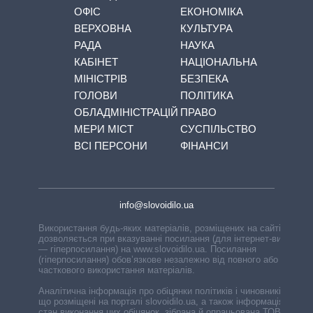
ОФІС
ЕКОНОМІКА
ВЕРХОВНА
КУЛЬТУРА
РАДА
НАУКА
КАБІНЕТ
НАЦІОНАЛЬНА
МІНІСТРІВ
БЕЗПЕКА
ГОЛОВИ
ПОЛІТИКА
ОБЛАДМІНІСТРАЦІЙ
ПРАВО
МЕРИ МІСТ
СУСПІЛЬСТВО
ВСІ ПЕРСОНИ
ФІНАНСИ
info@slovoidilo.ua
Використання будь-яких матеріалів, розміщених на сайті,
дозволяється при вказуванні посилання (для інтернет-видань
— гіперпосилання) на www.slovoidilo.ua. Посилання
(гіперпосилання) обов’язкове незалежно від повного або
часткового використання матеріалів.
Аналітична інформація про обіцянки політиків і чиновників,
що розміщені на порталі slovoidilo.ua, а також інформація про
стан виконання цих обіцянок, зібрана й опрацьована ТОВ «ІА