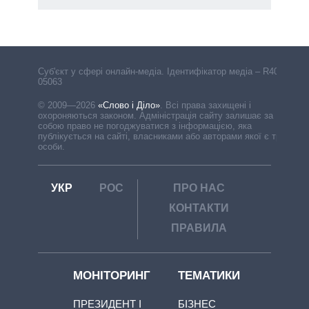
Cуб'єкт у сфері онлайн-медіа. Ідентифікатор медіа – R40-
05063
© 2009—2026
«Слово і Діло»
.
Всі права захищені і
охороняються законом. Адміністрація сайту залишає за
собою право не погоджуватися з інформацією, яка
публікується на сайті, власниками або авторами якої є треті
особи.
УКР
РОС
ПРО НАС
КОНТАКТИ
ПРАВИЛА
МОНІТОРИНГ
ТЕМАТИКИ
ПРЕЗИДЕНТ І
БІЗНЕС