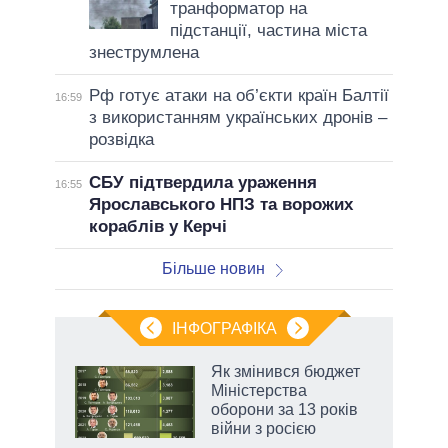
транформатор на
підстанції, частина міста
знеструмлена
Рф готує атаки на об’єкти країн Балтії
16:59
з використанням українських дронів –
розвідка
СБУ підтвердила ураження
16:55
Ярославського НПЗ та ворожих
кораблів у Керчі
Більше новин
ІНФОГРАФІКА
Як змінився бюджет
ть
Міністерства
оборони за 13 років
війни з росією