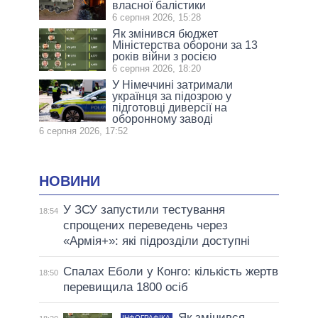
власної балістики
6 серпня 2026, 15:28
Як змінився бюджет
Міністерства оборони за 13
років війни з росією
6 серпня 2026, 18:20
У Німеччині затримали
українця за підозрою у
підготовці диверсії на
оборонному заводі
6 серпня 2026, 17:52
НОВИНИ
У ЗСУ запустили тестування
18:54
спрощених переведень через
«Армія+»: які підрозділи доступні
Спалах Еболи у Конго: кількість жертв
18:50
перевищила 1800 осіб
Як змінився
ІНФОГРАФІКА