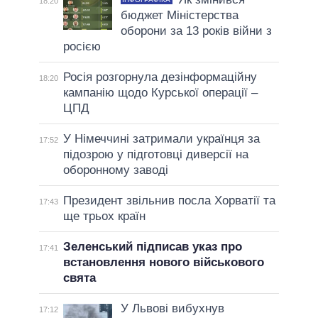
18:20
бюджет Міністерства
оборони за 13 років війни з
росією
Росія розгорнула дезінформаційну
18:20
кампанію щодо Курської операції –
ЦПД
У Німеччині затримали українця за
17:52
підозрою у підготовці диверсії на
оборонному заводі
Президент звільнив посла Хорватії та
17:43
ще трьох країн
Зеленський підписав указ про
17:41
встановлення нового військового
свята
У Львові вибухнув
17:12