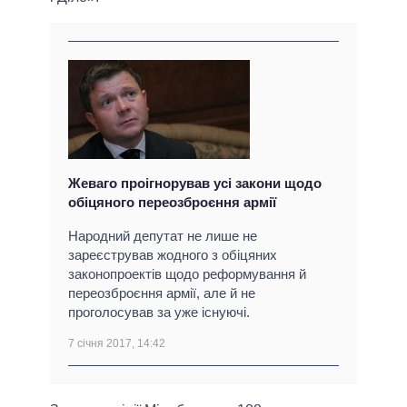
Жеваго проігнорував усі закони щодо
обіцяного переозброєння армії
Народний депутат не лише не
зареєстрував жодного з обіцяних
законопроектів щодо реформування й
переозброєння армії, але й не
проголосував за уже існуючі.
7 січня 2017, 14:42