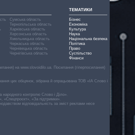
ТЕМАТИКИ
асть
Сумська область
Бізнес
Тернопільська область
Економіка
ь
Харківська область
Культура
Херсонська область
Наука
Хмельницька область
Національна безпека
Черкаська область
Політика
Чернівецька область
Право
Чернігівська область
Суспільство
Фінанси
лання) на www.slovoidilo.ua. Посилання (гіперпосилання)
онання цих обіцянок, зібрана й опрацьована ТОВ «ІА Слово і
ма народного контролю Слово і Діло».
», «Спецпроєкт», «За підтримки».
онодавством відповідальність за зміст реклами несе