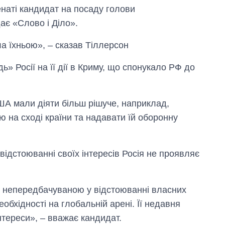
енаті кандидат на посаду голови
є «Слово і Діло».
ла їхньою», – сказав Тіллерсон
» Росії на її дії в Криму, що спонукало РФ до
ША мали діяти більш рішуче, наприклад,
ю на сході країни та надавати їй оборонну
ідстоюванні своїх інтересів Росія не проявляє
Як зросли тарифи
 є непередбачуваною у відстоюванні власних
на холодну воду у
містах України на
необхідності на глобальній арені. Її недавня
початок серпня
нтереси», – вважає кандидат.