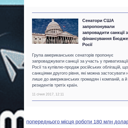
Сенатори США
запропонували
запровадити санкції з
фінансування Бюдже
Росії
Група американських сенаторів пропонує
запроваджувати санкції за участь у приватизації
Росії та купівлю-продаж російських облігацій, що
санкціями другого рівня, які можна застосувати 
лише до американських громадян і компаній, а й
резидентів третіх країн.
11 січня 2017, 12:11
попереднього місця роботи 180 млн доларі