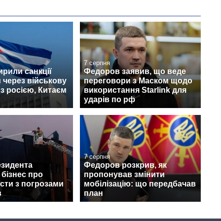
7 серпня
рили санкції
Федоров заявив, що веде
 через військову
переговори з Маском щодо
з росією, Китаєм
використання Starlink для
ударів по рф
7 серпня
езидента
Федоров розкрив, як
бізнес про
пропонував змінити
сти з погрозами
мобілізацію: що передбачав
в
план