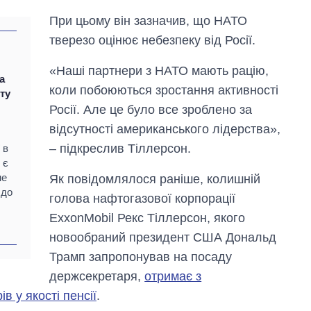
При цьому він зазначив, що НАТО
тверезо оцінює небезпеку від Росії.
«Наші партнери з НАТО мають рацію,
а
коли побоюються зростання активності
ту
Росії. Але це було все зроблено за
відсутності американського лідерства»,
– підкреслив Тіллерсон.
 в
 є
не
Як повідомлялося раніше, колишній
 до
голова нафтогазової корпорації
ExxonMobil Рекс Тіллерсон, якого
новообраний президент США Дональд
Трамп запропонував на посаду
держсекретаря,
отримає з
в у якості пенсії
.