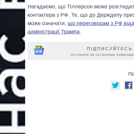
Нагадаємо, що Тіллерсон може розглядати
контактера з РФ. Те, що до Держдепу приз
може означати,
що переговорам з РФ відд
адміністрації Трампа
.
ПІДПИСУЙТЕСЬ
та стежте за останніми новинами
По