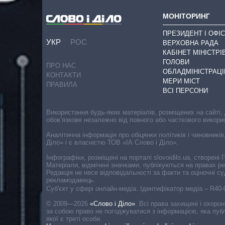
МОНІТОРИНГ
ПРЕЗИДЕНТ І ОФІС
УКР
РОС
ВЕРХОВНА РАДА
КАБІНЕТ МІНІСТРІ
ГОЛОВИ
ПРО НАС
ОБЛАДМІНІСТРАЦІ
КОНТАКТИ
МЕРИ МІСТ
ПРАВИЛА
ВСІ ПЕРСОНИ
Використання будь-яких матеріалів, розміщених на сайті,
обов’язкове незалежно від повного або часткового викори
Аналітична інформація про обіцянки політиків і чиновників
Діло» і є власністю ТОВ «ІА Слово і Діло».
Інфографіки, розміщені на порталі slovoidilo.ua, створен
Матеріали, відмічені значками, публікуються на правах р
Редакція не несе відповідальності за факти та оціночні 
рекламодавець.
Cуб'єкт у сфері онлайн-медіа. Ідентифікатор медіа – R40
© 2009—2026
«Слово і Діло»
.
Всі права захищені і охоро
за собою право не погоджуватися з інформацією, яка публ
якої є треті особи.