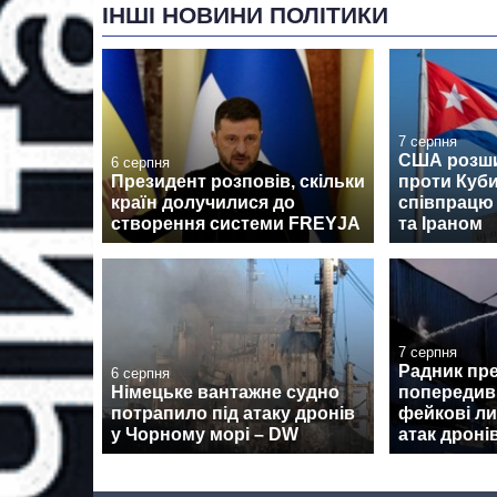
ІНШІ НОВИНИ ПОЛІТИКИ
7 серпня
США розши
6 серпня
Президент розповів, скільки
проти Куби
країн долучилися до
співпрацю 
створення системи FREYJA
та Іраном
7 серпня
Радник пр
6 серпня
Німецьке вантажне судно
попередив 
потрапило під атаку дронів
фейкові ли
у Чорному морі – DW
атак дроні