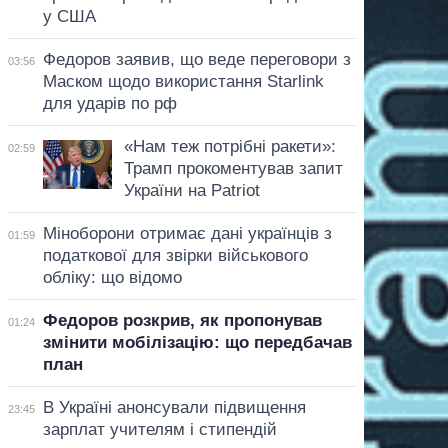
у США
Федоров заявив, що веде переговори з
03:56
Маском щодо використання Starlink
для ударів по рф
«Нам теж потрібні ракети»:
02:59
Трамп прокоментував запит
України на Patriot
Міноборони отримає дані українців з
01:59
податкової для звірки військового
обліку: що відомо
Федоров розкрив, як пропонував
01:24
змінити мобілізацію: що передбачав
план
В Україні анонсували підвищення
23:45
зарплат учителям і стипендій