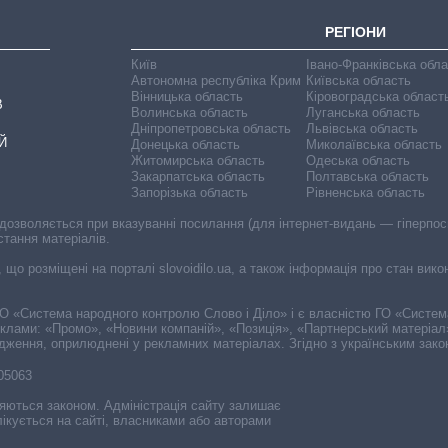
РЕГІОНИ
Київ
Івано-Франківська обл
Автономна республіка Крим
Київська область
Вінницька область
Кіровоградська област
В
Волинська область
Луганська область
Дніпропетровська область
Львівська область
Й
Донецька область
Миколаївська область
Житомирська область
Одеська область
Закарпатська область
Полтавська область
Запорізька область
Рівненська область
 дозволяється при вказуванні посилання (для інтернет-видань — гіперпоси
стання матеріалів.
, що розміщені на порталі slovoidilo.ua, а також інформація про стан вик
і ГО «Система народного контролю Слово і Діло» і є власністю ГО «Систе
еклами: «Промо», «Новини компаній», «Позиція», «Партнерський матеріал
судження, оприлюднені у рекламних матеріалах. Згідно з українським зак
-05063
няються законом. Адміністрація сайту залишає
ікується на сайті, власниками або авторами