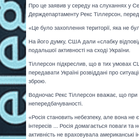
Про це заявив у середу на слуханнях у С
Держдепартаменту Рекс Тіллерсон, переда
«Це було захоплення території, яка не бу
На його думку, США дали «слабку відповідь
подальшої активності на сході України.
Тіллерсон підкреслив, що в тих умовах С
передавати Україні розвіддані про ситуаці
зброю.
Водночас Рекс Тіллерсон вважає, що при в
непередбачуваності.
«Росія становить небезпеку, але вона не
інтересів ... Росія домагається поваги та 
активність не враховувала американські і