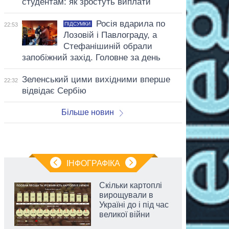
студентам: як зростуть виплати
Росія вдарила по
ПІДСУМКИ
22:53
Лозовій і Павлограду, а
Стефанішиній обрали
запобіжний захід. Головне за день
Зеленський цими вихідними вперше
22:32
відвідає Сербію
Більше новин
ІНФОГРАФІКА
Скільки картоплі
вирощували в
Україні до і під час
великої війни