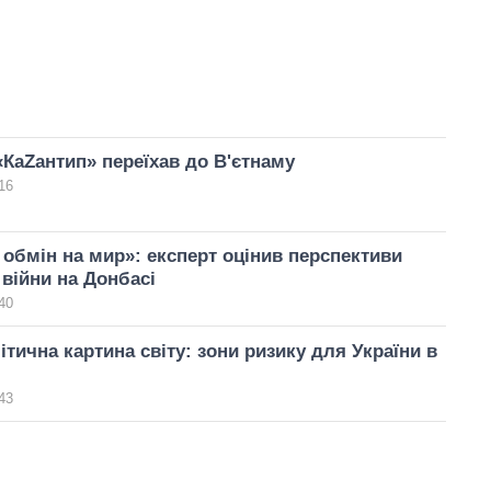
КаZантип» переїхав до В'єтнаму
16
в обмін на мир»: експерт оцінив перспективи
війни на Донбасі
40
ітична картина світу: зони ризику для України в
43