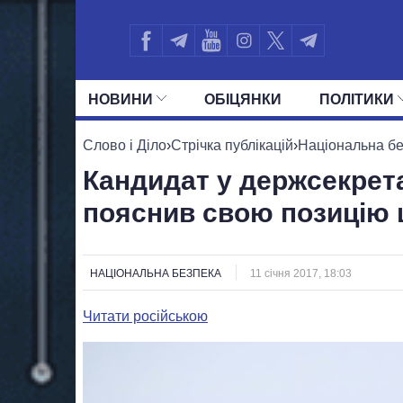
НОВИНИ
ОБIЦЯНКИ
ПОЛIТИКИ
УСІ ПОЛІТИКИ
ПРЕЗИДЕНТ І ОФ
Слово і Діло
›
Стрічка публікацій
›
Національна б
Кандидат у держсекрет
пояснив свою позицію
НАЦІОНАЛЬНА БЕЗПЕКА
11 січня 2017, 18:03
Читати російською