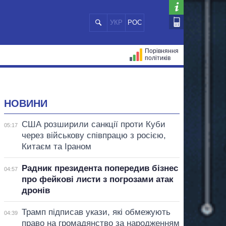
УКР
РОС
Порівняння
політиків
ЦІЙ
МЕРИ МІСТ
ВСІ ПЕРСОНИ
НОВИНИ
США розширили санкції проти Куби
05:17
через військову співпрацю з росією,
Китаєм та Іраном
Радник президента попередив бізнес
04:57
про фейкові листи з погрозами атак
дронів
Трамп підписав укази, які обмежують
04:39
право на громадянство за народженням