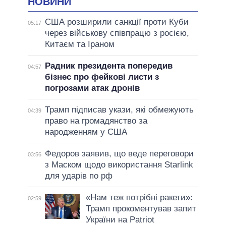
НОВИНИ
США розширили санкції проти Куби
05:17
через військову співпрацю з росією,
Китаєм та Іраном
Радник президента попередив
04:57
бізнес про фейкові листи з
погрозами атак дронів
Трамп підписав укази, які обмежують
04:39
право на громадянство за
народженням у США
Федоров заявив, що веде переговори
03:56
з Маском щодо використання Starlink
для ударів по рф
«Нам теж потрібні ракети»:
02:59
Трамп прокоментував запит
України на Patriot