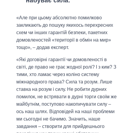
набуває сила.
«Але при цьому абсолютно помилково
закликають до пошуку якихось перехресних
схем чи інших гарантій безпеки, пакетних
домовленостей «території в обмін на мир»
тощо», – додав експерт.
«Які договірні гарантії чи домовленості в
світі, де право не грає жодної ролі? І з ким? З
тими, хто ламає через коліно систему
міжнародного права? Сила та розум. Лише
ставка на розум і силу. Не робити дурних
помилок, не встрявати в дурні торги своїм же
майбутнім, поступово накопичувати силу –
ось наш шлях. Відповідей на наші проблеми
ми сьогодні не бачимо. Значить, наше
завдання – створити для прийдешнього