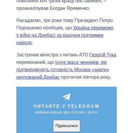
покоління хоч трохи кращі обставини», –
проаналізував Богдан Яременко.
Нагадаємо, три роки тому Президент Петро
Порошенко пообіцяв, що
Україна переможе
у війні на Донбасі за рахунок підтримки
народу
.
Заступник міністра з питань АТО
Георгій Тука
переконаний, що
існує маса чинників, які
підтверджують готовність Москви «здати»
окупований Донбас
протягом півтора року.
ЧИТАЙТЕ У TELEGRAM
найважливіше від «Слово і діло»
Підписатися