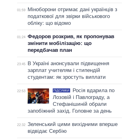
Міноборони отримає дані українців з
01:59
податкової для звірки військового
обліку: що відомо
Федоров розкрив, як пропонував
01:24
змінити мобілізацію: що
передбачав план
В Україні анонсували підвищення
23:45
зарплат учителям і стипендій
студентам: як зростуть виплати
Росія вдарила по
ПІДСУМКИ
22:53
Лозовій і Павлограду, а
Стефанішиній обрали
запобіжний захід. Головне за день
Зеленський цими вихідними вперше
22:32
відвідає Сербію