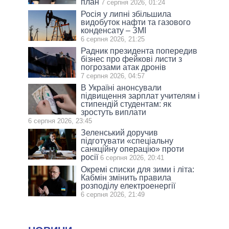
план
7 серпня 2026, 01:24
Росія у липні збільшила
видобуток нафти та газового
конденсату – ЗМІ
6 серпня 2026, 21:25
Радник президента попередив
бізнес про фейкові листи з
погрозами атак дронів
7 серпня 2026, 04:57
В Україні анонсували
підвищення зарплат учителям і
стипендій студентам: як
зростуть виплати
6 серпня 2026, 23:45
Зеленський доручив
підготувати «спеціальну
санкційну операцію» проти
росії
6 серпня 2026, 20:41
Окремі списки для зими і літа:
Кабмін змінить правила
розподілу електроенергії
6 серпня 2026, 21:49