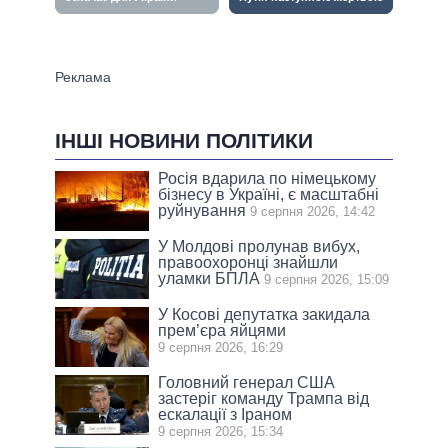
ІНШІ НОВИНИ ПОЛІТИКИ
Росія вдарила по німецькому
бізнесу в Україні, є масштабні
руйнування
9 серпня 2026, 14:42
У Молдові пролунав вибух,
правоохоронці знайшли
уламки БПЛА
9 серпня 2026, 15:09
У Косові депутатка закидала
прем’єра яйцями
9 серпня 2026, 16:29
Головний генерал США
застеріг команду Трампа від
ескалації з Іраном
9 серпня 2026, 15:34