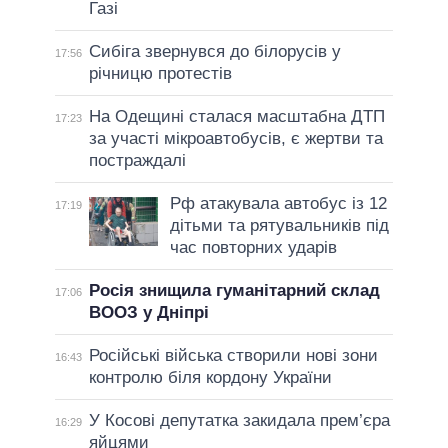
Газі
Сибіга звернувся до білорусів у
17:56
річницю протестів
На Одещині сталася масштабна ДТП
17:23
за участі мікроавтобусів, є жертви та
постраждалі
Рф атакувала автобус із 12
17:19
дітьми та рятувальників під
час повторних ударів
Росія знищила гуманітарний склад
17:06
ВООЗ у Дніпрі
Російські війська створили нові зони
16:43
контролю біля кордону України
У Косові депутатка закидала прем’єра
16:29
яйцями