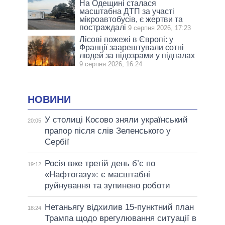
На Одещині сталася
масштабна ДТП за участі
мікроавтобусів, є жертви та
постраждалі
9 серпня 2026, 17:23
Лісові пожежі в Європі: у
Франції заарештували сотні
людей за підозрами у підпалах
9 серпня 2026, 16:24
НОВИНИ
У столиці Косово зняли український
20:05
прапор після слів Зеленського у
Сербії
Росія вже третій день б’є по
19:12
«Нафтогазу»: є масштабні
руйнування та зупинено роботи
Нетаньягу відхилив 15-пунктний план
18:24
Трампа щодо врегулювання ситуації в