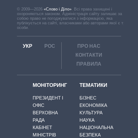
© 2009—2026
«Слово і Діло»
.
Всі права захищені і
охороняються законом. Адміністрація сайту залишає за
собою право не погоджуватися з інформацією, яка
публікується на сайті, власниками або авторами якої є треті
особи.
УКР
РОС
ПРО НАС
КОНТАКТИ
ПРАВИЛА
МОНІТОРИНГ
ТЕМАТИКИ
ПРЕЗИДЕНТ І
БІЗНЕС
ОФІС
ЕКОНОМІКА
ВЕРХОВНА
КУЛЬТУРА
РАДА
НАУКА
КАБІНЕТ
НАЦІОНАЛЬНА
МІНІСТРІВ
БЕЗПЕКА