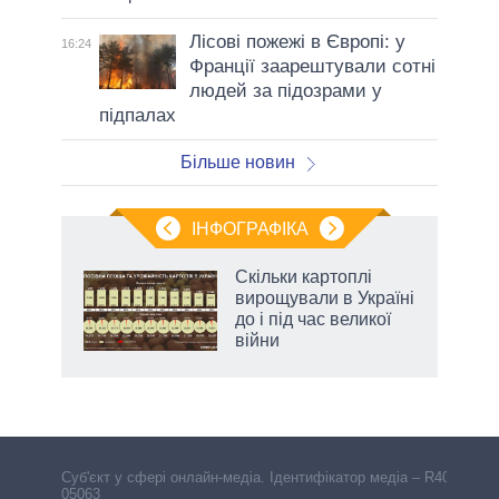
Лісові пожежі в Європі: у
16:24
Франції заарештували сотні
людей за підозрами у
підпалах
Більше новин
ІНФОГРАФІКА
Скільки картоплі
ть
вирощували в Україні
до і під час великої
війни
Cуб'єкт у сфері онлайн-медіа. Ідентифікатор медіа – R40-
05063