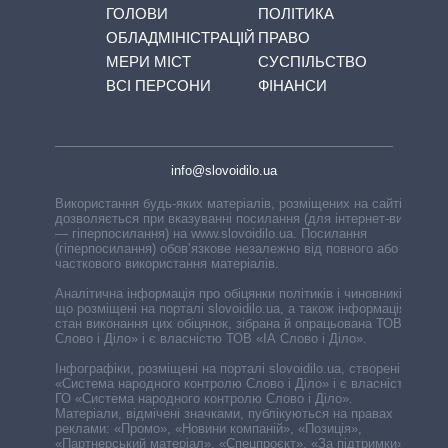
ГОЛОВИ
ПОЛІТИКА
ОБЛАДМІНІСТРАЦІЙ
ПРАВО
МЕРИ МІСТ
СУСПІЛЬСТВО
ВСІ ПЕРСОНИ
ФІНАНСИ
info@slovoidilo.ua
Використання будь-яких матеріалів, розміщених на сайті,
дозволяється при вказуванні посилання (для інтернет-видань
— гіперпосилання) на www.slovoidilo.ua. Посилання
(гіперпосилання) обов’язкове незалежно від повного або
часткового використання матеріалів.
Аналітична інформація про обіцянки політиків і чиновників,
що розміщені на порталі slovoidilo.ua, а також інформація про
стан виконання цих обіцянок, зібрана й опрацьована ТОВ «ІА
Слово і Діло» і є власністю ТОВ «ІА Слово і Діло».
Інфографіки, розміщені на порталі slovoidilo.ua, створені ГО
«Система народного контролю Слово і Діло» і є власністю
ГО «Система народного контролю Слово і Діло».
Матеріали, відмічені значками, публікуються на правах
реклами: «Промо», «Новини компаній», «Позиція»,
«Партнерський матеріал», «Спецпроєкт», «За підтримки».