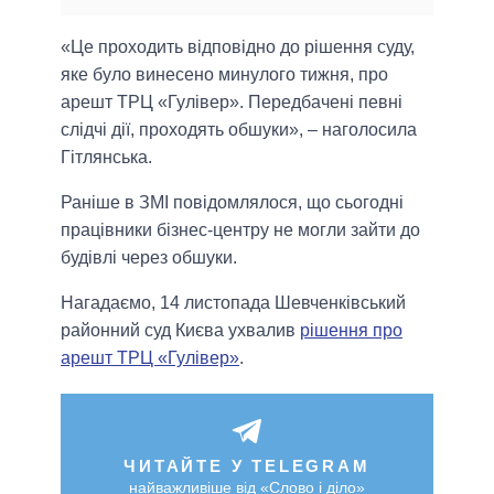
«Це проходить відповідно до рішення суду,
яке було винесено минулого тижня, про
арешт ТРЦ «Гулівер». Передбачені певні
слідчі дії, проходять обшуки», – наголосила
Гітлянська.
Раніше в ЗМІ повідомлялося, що сьогодні
працівники бізнес-центру не могли зайти до
будівлі через обшуки.
Нагадаємо, 14 листопада Шевченківський
районний суд Києва ухвалив
рішення про
арешт ТРЦ «Гулівер»
.
ЧИТАЙТЕ У TELEGRAM
найважливіше від «Слово і діло»