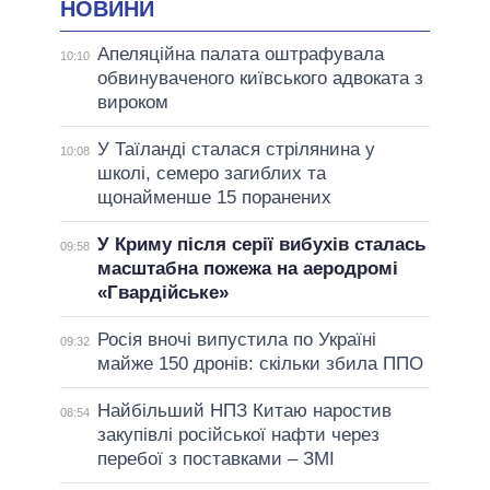
НОВИНИ
Апеляційна палата оштрафувала
10:10
обвинуваченого київського адвоката з
вироком
У Таїланді сталася стрілянина у
10:08
школі, семеро загиблих та
щонайменше 15 поранених
У Криму після серії вибухів сталась
09:58
масштабна пожежа на аеродромі
«Гвардійське»
Росія вночі випустила по Україні
09:32
майже 150 дронів: скільки збила ППО
Найбільший НПЗ Китаю наростив
08:54
закупівлі російської нафти через
перебої з поставками – ЗМІ