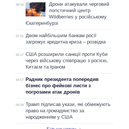
Дрони атакували черговий
08:16
логістичний центр
Wildberries у російському
Єкатеринбурзі
Двом найбільшим банкам росії
07:51
загрожує кредитна криза – розвідка
США розширили санкції проти Куби
05:17
через військову співпрацю з росією,
Китаєм та Іраном
Радник президента попередив
04:57
бізнес про фейкові листи з
погрозами атак дронів
Трамп підписав укази, які обмежують
04:39
право на громадянство за
народженням у США