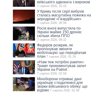
київського адвоката з вироком
7 серпня 2026, 10:10
У Криму після серії вибухів
сталась масштабна пожежа на
аеродромі «Гвардійське»
7 серпня 2026, 09:58
Росія вночі випустила по
Україні майже 150 дронів:
скільки збила ППО
7 серпня 2026, 09:32
Федоров розкрив, як
пропонував змінити
мобілізацію: що передбачав
план
7 серпня 2026, 01:24
«Нам теж потрібні ракети»:
Трамп прокоментував запит
України на Patriot
7 серпня 2026, 02:59
Міноборони отримає дані
українців з податкової для
звірки військового обліку: що
відомо
7 серпня 2026, 01:59