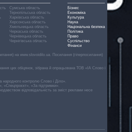
асть
Сумська область
Бізнес
Тернопільська область
Економіка
ь
Харківська область
Культура
Херсонська область
Наука
Хмельницька область
Національна безпека
Черкаська область
Політика
Чернівецька область
Право
Чернігівська область
Суспільство
Фінанси
лання) на www.slovoidilo.ua. Посилання (гіперпосилання)
онання цих обіцянок, зібрана й опрацьована ТОВ «ІА Слово і
ма народного контролю Слово і Діло».
», «Спецпроєкт», «За підтримки».
онодавством відповідальність за зміст реклами несе