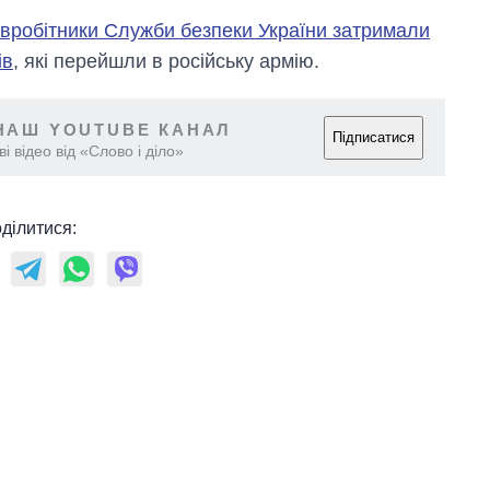
івробітники Служби безпеки України затримали
ів
, які перейшли в російську армію.
НАШ YOUTUBE КАНАЛ
Підписатися
і відео від «Слово і діло»
ділитися: