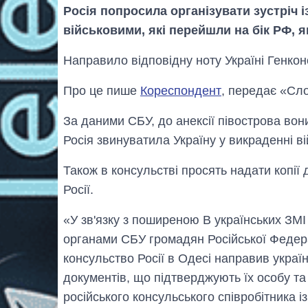
Росія попросила організувати зустріч 
військовими, які перейшли на бік РФ, 
Направило відповідну ноту Україні Генконс
Про це пише
Кореспондент
, передає «Сло
За даними СБУ, до анексії півострова вони
Росія звинуватила Україну у викраденні ві
Також в консульстві просять надати копії
Росії.
«У зв'язку з поширеною В українських ЗМ
органами СБУ громадян Російської Федера
консульство Росії в Одесі направив україн
документів, що підтверджують їх особу та
російського консульського співробітника і