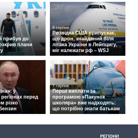
8 серпня
Розвідка США припускає,
й прибув до
що дрон, знайдений біля
розкрив плани
літака України в Лейпцигу,
ту
міг належати рф – WSJ
7 серпня
іна»: у
Перші виплати за
 регіонах перед
програмою «Пакунок
ом різко
школяра» вже надходять:
бензин
що потрібно знати батькам
РЕГІОНИ