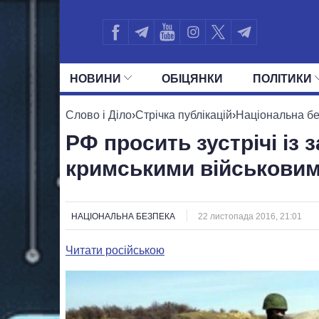
НОВИНИ
ОБIЦЯНКИ
ПОЛIТИКИ
УСІ ПОЛІТИКИ
ПРЕЗИДЕНТ І ОФ
Слово і Діло
›
Стрічка публікацій
›
Національна б
РФ просить зустрічі із 
кримськими військови
НАЦІОНАЛЬНА БЕЗПЕКА
22 листопада 2016, 21:01
Читати російською