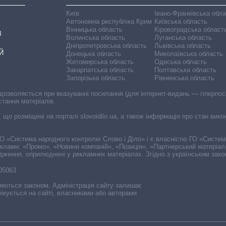
Київ
Івано-Франківська обл
Автономна республіка Крим
Київська область
Вінницька область
Кіровоградська област
В
Волинська область
Луганська область
Дніпропетровська область
Львівська область
Й
Донецька область
Миколаївська область
Житомирська область
Одеська область
Закарпатська область
Полтавська область
Запорізька область
Рівненська область
 дозволяється при вказуванні посилання (для інтернет-видань — гіперпоси
стання матеріалів.
, що розміщені на порталі slovoidilo.ua, а також інформація про стан вик
і ГО «Система народного контролю Слово і Діло» і є власністю ГО «Систе
еклами: «Промо», «Новини компаній», «Позиція», «Партнерський матеріал
судження, оприлюднені у рекламних матеріалах. Згідно з українським зак
-05063
няються законом. Адміністрація сайту залишає
ікується на сайті, власниками або авторами