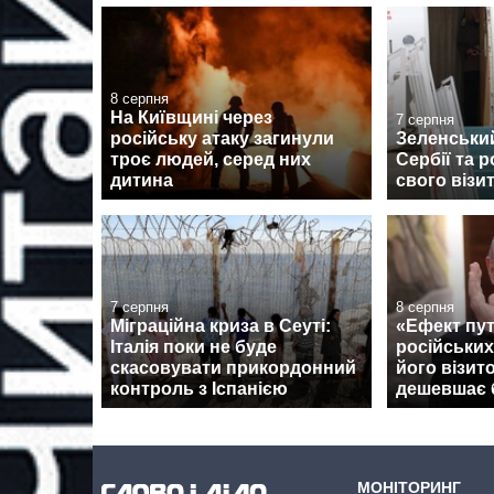
8 серпня
На Київщині через
7 серпня
російську атаку загинули
Зеленськи
троє людей, серед них
Сербії та 
дитина
свого візи
7 серпня
8 серпня
Міграційна криза в Сеуті:
«Ефект пут
Італія поки не буде
російських
скасовувати прикордонний
його візит
контроль з Іспанією
дешевшає 
МОНІТОРИНГ