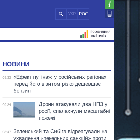
УКР
РОС
Порівняння
політиків
ЦІЙ
МЕРИ МІСТ
ВСІ ПЕРСОНИ
НОВИНИ
«Ефект путіна»: у російських регіонах
09:33
перед його візитом різко дешевшає
бензин
Дрони атакували два НПЗ у
09:24
росії, спалахнули масштабні
пожежі
Зеленський та Сибіга відреагували на
08:47
ухвалення «пекельних санкцій» проти