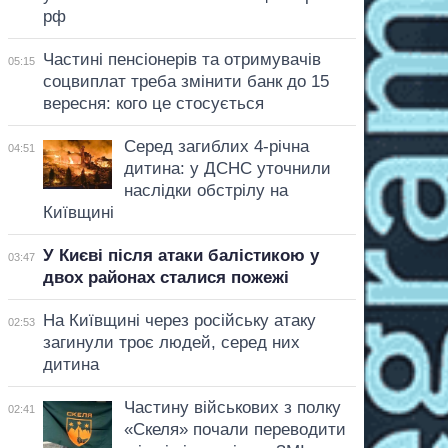
рф
Частині пенсіонерів та отримувачів
05:15
соцвиплат треба змінити банк до 15
вересня: кого це стосується
Серед загиблих 4-річна
04:51
дитина: у ДСНС уточнили
наслідки обстрілу на
Київщині
У Києві після атаки балістикою у
03:47
двох районах сталися пожежі
На Київщині через російську атаку
02:53
загинули троє людей, серед них
дитина
Частину військових з полку
02:41
«Скеля» почали переводити