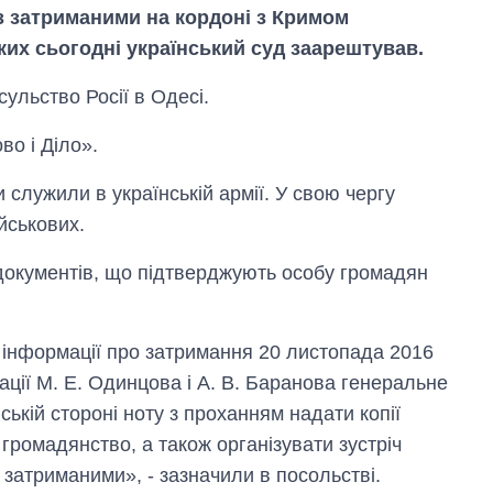
із затриманими на кордоні з Кримом
яких сьогодні український суд заарештував.
ульство Росії в Одесі.
во і Діло».
 служили в українській армії. У свою чергу
йськових.
 документів, що підтверджують особу громадян
І інформації про затримання 20 листопада 2016
Як змінився
ції М. Е. Одинцова і А. В. Баранова генеральне
бюджет
ській стороні ноту з проханням надати копії
Міністерства
оборони за 13
 громадянство, а також організувати зустріч
років війни з
з затриманими», - зазначили в посольстві.
росією