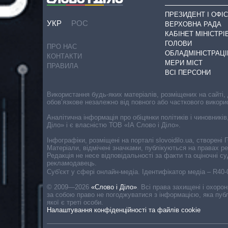
ПРЕЗИДЕНТ І ОФІС
УКР
РОС
ВЕРХОВНА РАДА
КАБІНЕТ МІНІСТРІ
ГОЛОВИ
ПРО НАС
ОБЛАДМІНІСТРАЦІ
КОНТАКТИ
МЕРИ МІСТ
ПРАВИЛА
ВСІ ПЕРСОНИ
Використання будь-яких матеріалів, розміщених на сайті,
обов’язкове незалежно від повного або часткового викори
Аналітична інформація про обіцянки політиків і чиновників
Діло» і є власністю ТОВ «ІА Слово і Діло».
Інфографіки, розміщені на порталі slovoidilo.ua, створен
Матеріали, відмічені значками, публікуються на правах р
Редакція не несе відповідальності за факти та оціночні 
рекламодавець.
Cуб'єкт у сфері онлайн-медіа. Ідентифікатор медіа – R40
© 2009—2026
«Слово і Діло»
.
Всі права захищені і охоро
за собою право не погоджуватися з інформацією, яка публ
якої є треті особи.
Налаштування конфіденційності та файлів cookie