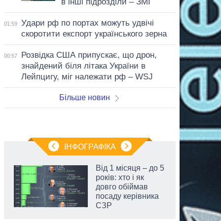
в інші підрозділи – ЗМІ
Удари рф по портах можуть удвічі
01:59
скоротити експорт українського зерна
Розвідка США припускає, що дрон,
00:57
знайдений біля літака України в
Лейпцигу, міг належати рф – WSJ
Більше новин
ІНФОГРАФІКА
Від 1 місяця – до 5
років: хто і як
довго обіймав
посаду керівника
СЗР