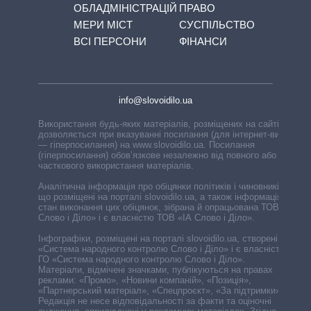
ОБЛАДМІНІСТРАЦІЙ
ПРАВО
МЕРИ МІСТ
СУСПІЛЬСТВО
ВСІ ПЕРСОНИ
ФІНАНСИ
info@slovoidilo.ua
Використання будь-яких матеріалів, розміщених на сайті,
дозволяється при вказуванні посилання (для інтернет-видань
— гіперпосилання) на www.slovoidilo.ua. Посилання
(гіперпосилання) обов’язкове незалежно від повного або
часткового використання матеріалів.
Аналітична інформація про обіцянки політиків і чиновників,
що розміщені на порталі slovoidilo.ua, а також інформація про
стан виконання цих обіцянок, зібрана й опрацьована ТОВ «ІА
Слово і Діло» і є власністю ТОВ «ІА Слово і Діло».
Інфографіки, розміщені на порталі slovoidilo.ua, створені ГО
«Система народного контролю Слово і Діло» і є власністю
ГО «Система народного контролю Слово і Діло».
Матеріали, відмічені значками, публікуються на правах
реклами: «Промо», «Новини компаній», «Позиція»,
«Партнерський матеріал», «Спецпроєкт», «За підтримки».
Редакція не несе відповідальності за факти та оціночні