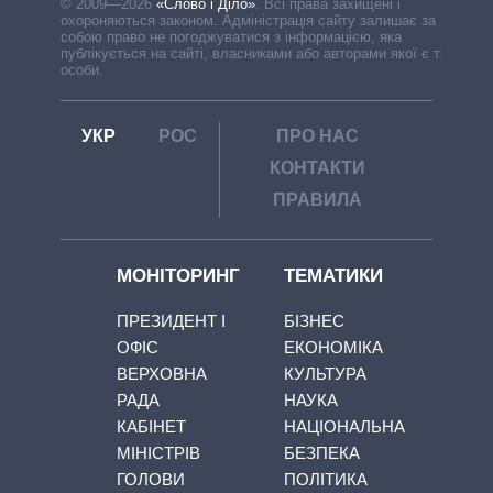
© 2009—2026
«Слово і Діло»
.
Всі права захищені і
охороняються законом. Адміністрація сайту залишає за
собою право не погоджуватися з інформацією, яка
публікується на сайті, власниками або авторами якої є треті
особи.
УКР
РОС
ПРО НАС
КОНТАКТИ
ПРАВИЛА
МОНІТОРИНГ
ТЕМАТИКИ
ПРЕЗИДЕНТ І
БІЗНЕС
ОФІС
ЕКОНОМІКА
ВЕРХОВНА
КУЛЬТУРА
РАДА
НАУКА
КАБІНЕТ
НАЦІОНАЛЬНА
МІНІСТРІВ
БЕЗПЕКА
ГОЛОВИ
ПОЛІТИКА