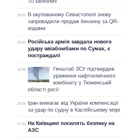
70 загиблих
В окупованому Севастополі знову
19:53
запровадили продаж бензину за QR-
кодами
Російська армія завдала нового
19:20
удару авіабомбами по Сумах, є
постраждалі
Генштаб ЗСУ підтвердив
18:39
ураження нафтохімічного
комбінату у Тюменській
області росії
Іран вимагає від України компенсації
18:06
за удар по судну в Каспійському морі
На Київщині посилять безпеку на
17:50
АЗС