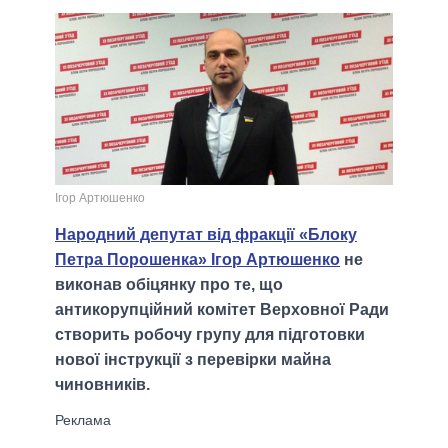
Ігор Артюшенко
Народний депутат від фракції «Блоку
Петра Порошенка» Ігор Артюшенко
не
виконав обіцянку про те, що
антикорупційний комітет Верховної Ради
створить робочу групу для підготовки
нової інструкції з перевірки майна
чиновників.