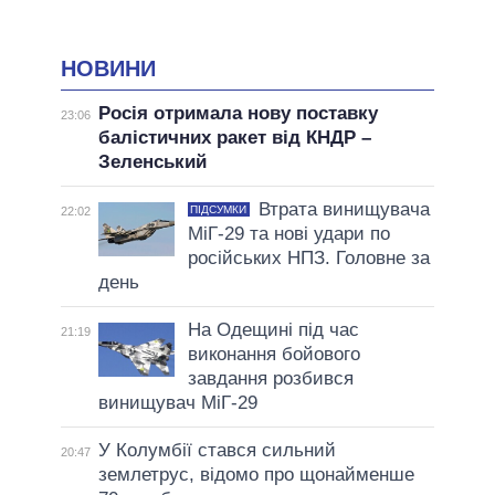
НОВИНИ
Росія отримала нову поставку
23:06
балістичних ракет від КНДР –
Зеленський
Втрата винищувача
ПІДСУМКИ
22:02
МіГ-29 та нові удари по
російських НПЗ. Головне за
день
На Одещині під час
21:19
виконання бойового
завдання розбився
винищувач МіГ-29
У Колумбії стався сильний
20:47
землетрус, відомо про щонайменше