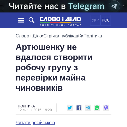
УКР
РОС
НОВИНИ
Слово і Діло
›
Стрічка публікацій
›
Політика
Артюшенку не
ОБIЦЯНКИ
СТРІЧКА
ПОЛІТИКА
вдалося створити
ПОДІЇ
ЕКОНОМІКА
ПОЛIТИКИ
робочу групу з
СТАТТІ
СУСПІЛЬСТВО
ІНФОГРАФІКА
ДУМКИ
СВІТ
УСІ ПОЛІТИКИ
перевірки майна
ОГЛЯДИ
ПРЕЗИДЕНТ І ОФІС
чиновників
ВІДЕО
ДАЙДЖЕСТИ
ВЕРХОВНА РАДА
ПІДТРИМАТИ
КАБІНЕТ МІНІСТРІВ
ГОЛОВИ ОБЛАДМІНІСТРАЦІЙ
ПОЛІТИКА
ПОРІВНЯННЯ ПОЛІТИКІВ
12 липня 2016, 19:20
МЕРИ МІСТ
Читати російською
ВСІ ПЕРСОНИ