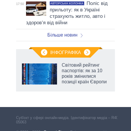
Поліс від
АВТОРСЬКА КОЛОНКА
17:50
прильоту: як в Україні
страхують житло, авто і
здоров’я від війни
Більше новин
ІНФОГРАФІКА
 як
Світовий рейтинг
и за
паспортів: як за 10
років змінилися
2027-
позиції країн Європи
Cуб'єкт у сфері онлайн-медіа. Ідентифікатор медіа – R40-
05063