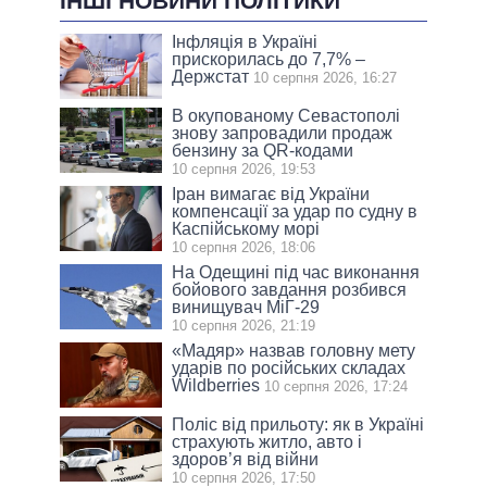
ІНШІ НОВИНИ ПОЛІТИКИ
Інфляція в Україні
прискорилась до 7,7% –
Держстат
10 серпня 2026, 16:27
В окупованому Севастополі
знову запровадили продаж
бензину за QR-кодами
10 серпня 2026, 19:53
Іран вимагає від України
компенсації за удар по судну в
Каспійському морі
10 серпня 2026, 18:06
На Одещині під час виконання
бойового завдання розбився
винищувач МіГ-29
10 серпня 2026, 21:19
«Мадяр» назвав головну мету
ударів по російських складах
Wildberries
10 серпня 2026, 17:24
Поліс від прильоту: як в Україні
страхують житло, авто і
здоров’я від війни
10 серпня 2026, 17:50