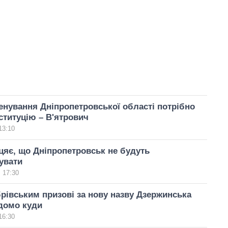
нування Дніпропетровської області потрібно
ституцію – В'ятрович
13:10
цяє, що Дніпропетровськ не будуть
увати
 17:30
рівським призові за нову назву Дзержинська
домо куди
16:30