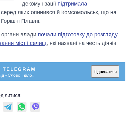
декомунізації
підтримала
, серед яких опинився й Комсомольськ, що на
Горішні Плавні.
і органи влади
почали підготовку до розгляду
ання міст і селищ
, які названі на честь діячів
У TELEGRAM
Підписатися
ід «Слово і діло»
ділитися: