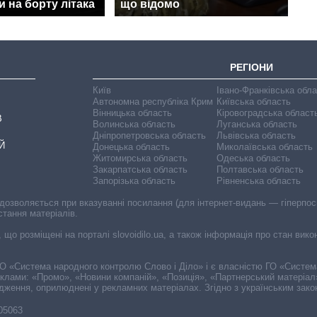
 на борту літака
що відомо
РЕГІОНИ
Київ
Івано-Франківська обл
Автономна республіка Крим
Київська область
Вінницька область
Кіровоградська област
В
Волинська область
Луганська область
Дніпропетровська область
Львівська область
Й
Донецька область
Миколаївська область
Житомирська область
Одеська область
Закарпатська область
Полтавська область
Запорізька область
Рівненська область
 дозволяється при вказуванні посилання (для інтернет-видань — гіперпоси
стання матеріалів.
, що розміщені на порталі slovoidilo.ua, а також інформація про стан вик
і ГО «Система народного контролю Слово і Діло» і є власністю ГО «Систе
еклами: «Промо», «Новини компаній», «Позиція», «Партнерський матеріал
судження, оприлюднені у рекламних матеріалах. Згідно з українським зак
-05063