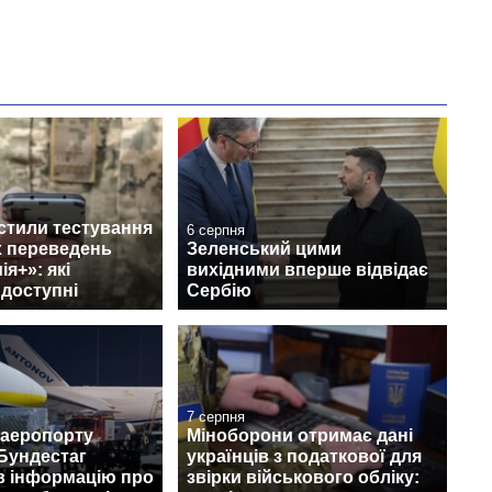
стили тестування
6 серпня
 переведень
Зеленський цими
я+»: які
вихідними вперше відвідає
 доступні
Сербію
7 серпня
 аеропорту
Міноборони отримає дані
Бундестаг
українців з податкової для
в інформацію про
звірки військового обліку: