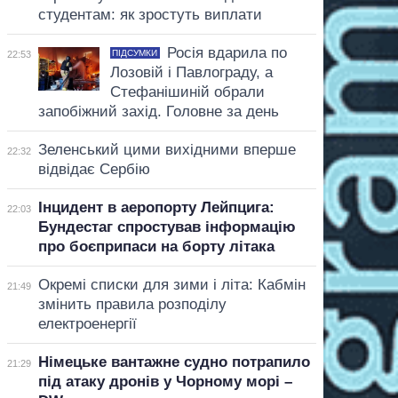
студентам: як зростуть виплати
Росія вдарила по
ПІДСУМКИ
22:53
Лозовій і Павлограду, а
Стефанішиній обрали
запобіжний захід. Головне за день
Зеленський цими вихідними вперше
22:32
відвідає Сербію
Інцидент в аеропорту Лейпцига:
22:03
Бундестаг спростував інформацію
про боєприпаси на борту літака
Окремі списки для зими і літа: Кабмін
21:49
змінить правила розподілу
електроенергії
Німецьке вантажне судно потрапило
21:29
під атаку дронів у Чорному морі –