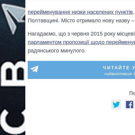
перейменування низки населених пунктів
Полтавщині. Місто отримало нову назву – 
Нагадаємо, що з червня 2015 року місцев
парламентом пропозиції щодо перейменув
радянського минулого.
ЧИТАЙТЕ 
найважливіше в
По