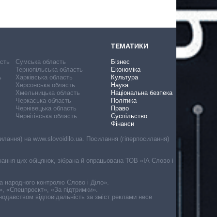
ТЕМАТИКИ
асть
Сумська область
Бізнес
Тернопільська область
Економіка
ь
Харківська область
Культура
Херсонська область
Наука
Хмельницька область
Національна безпека
Черкаська область
Політика
Чернівецька область
Право
Чернігівська область
Суспільство
Фінанси
лання) на www.slovoidilo.ua. Посилання (гіперпосилання)
онання цих обіцянок, зібрана й опрацьована ТОВ «ІА Слово і
ма народного контролю Слово і Діло».
», «Спецпроєкт», «За підтримки».
онодавством відповідальність за зміст реклами несе