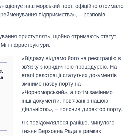
ункціонує наш морський порт, офіційно отримало
ерейменування підприємства», – розповів
ування приступлять, щойно отримають статут
 Мінінфраструктури.
«Відразу віддамо його на реєстрацію в
зв'язку з юридичною процедурою. На
е,
етапі реєстрації статутних документів
за
змінимо назву порту на
«Чорноморський», а потім замінимо
інші документи, пов'язані з нашою
Вісім масованих
діяльністю», – пояснив директор порту.
ударів по Україні
за літо: Київ та
область стали
Як повідомлялося раніше, минулого
головною ціллю
тижня Верховна Рада в рамках
рф