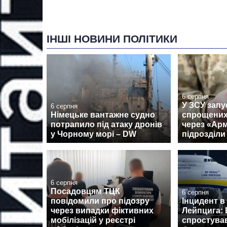
ІНШІ НОВИНИ ПОЛІТИКИ
6 серпня
У ЗСУ запу
6 серпня
Німецьке вантажне судно
спрощених
потрапило під атаку дронів
через «Армі
у Чорному морі – DW
підрозділи
6 серпня
Посадовцям ТЦК
6 серпня
повідомили про підозру
Інцидент в
через випадки фіктивних
Лейпцига: 
мобілізацій у реєстрі
спростува