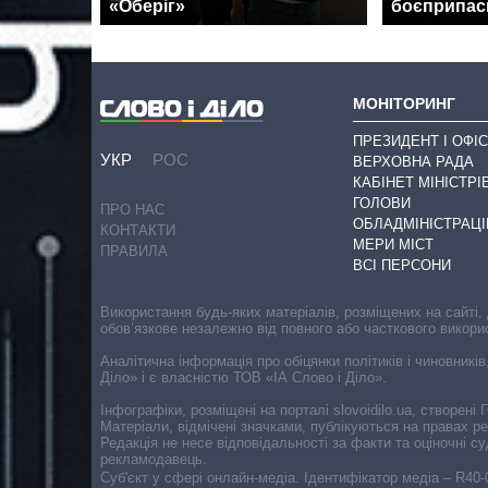
«Оберіг»
боєприпаси
МОНІТОРИНГ
ПРЕЗИДЕНТ І ОФІС
УКР
РОС
ВЕРХОВНА РАДА
КАБІНЕТ МІНІСТРІ
ГОЛОВИ
ПРО НАС
ОБЛАДМІНІСТРАЦІ
КОНТАКТИ
МЕРИ МІСТ
ПРАВИЛА
ВСІ ПЕРСОНИ
Використання будь-яких матеріалів, розміщених на сайті,
обов’язкове незалежно від повного або часткового викори
Аналітична інформація про обіцянки політиків і чиновників
Діло» і є власністю ТОВ «ІА Слово і Діло».
Інфографіки, розміщені на порталі slovoidilo.ua, створен
Матеріали, відмічені значками, публікуються на правах р
Редакція не несе відповідальності за факти та оціночні 
рекламодавець.
Cуб'єкт у сфері онлайн-медіа. Ідентифікатор медіа – R40