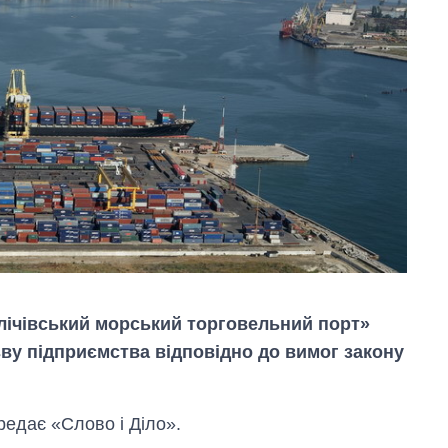
лічівський морський торговельний порт»
ву підприємства відповідно до вимог закону
редає «Слово і Діло».