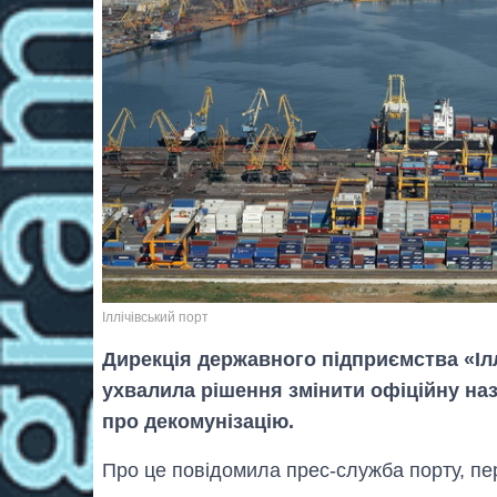
Іллічівський порт
Дирекція державного підприємства «Іл
ухвалила рішення змінити офіційну наз
про декомунізацію.
Про це повідомила прес-служба порту, пе