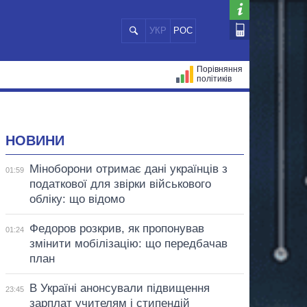
УКР
РОС
Порівняння
політиків
ЦІЙ
МЕРИ МІСТ
ВСІ ПЕРСОНИ
НОВИНИ
Міноборони отримає дані українців з
01:59
податкової для звірки військового
обліку: що відомо
Федоров розкрив, як пропонував
01:24
змінити мобілізацію: що передбачав
план
В Україні анонсували підвищення
23:45
зарплат учителям і стипендій