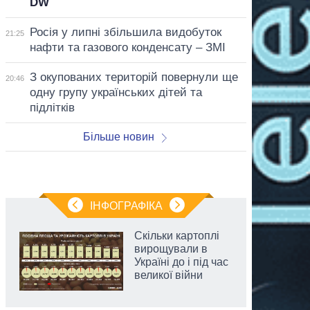
DW
Росія у липні збільшила видобуток
21:25
нафти та газового конденсату – ЗМІ
З окупованих територій повернули ще
20:46
одну групу українських дітей та
підлітків
Більше новин
ІНФОГРАФІКА
Скільки картоплі
вирощували в
Україні до і під час
великої війни