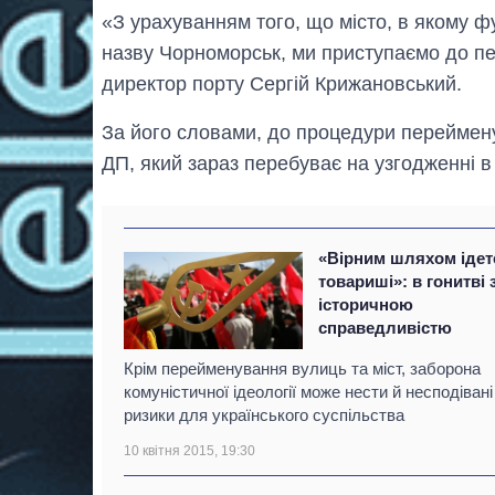
«З урахуванням того, що місто, в якому ф
назву Чорноморськ, ми приступаємо до п
директор порту Сергій Крижановський.
За його словами, до процедури переймен
ДП, який зараз перебуває на узгодженні в
«Вірним шляхом ідет
товариші»: в гонитві 
історичною
справедливістю
Крім перейменування вулиць та міст, заборона
комуністичної ідеології може нести й несподівані
ризики для українського суспільства
10 квітня 2015, 19:30