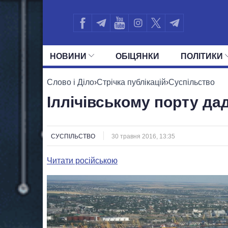
НОВИНИ
ОБIЦЯНКИ
ПОЛIТИКИ
УСІ ПОЛІТИКИ
ПРЕЗИДЕНТ І ОФ
Слово і Діло
›
Стрічка публікацій
›
Суспільство
Іллічівському порту да
СУСПІЛЬСТВО
30 травня 2016, 13:35
Читати російською