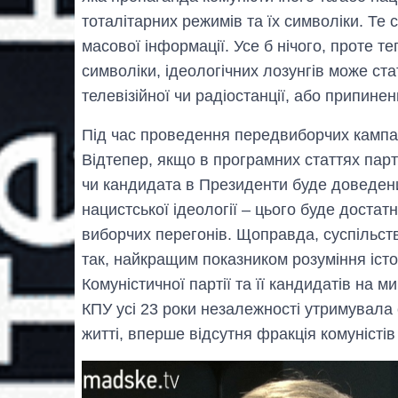
тоталітарних режимів та їх символіки. Те с
масової інформації. Усе б нічого, проте те
символіки, ідеологічних лозунгів може ст
телевізійної чи радіостанції, або припин
Під час проведення передвиборчих кампан
Відтепер, якщо в програмних статтях парті
чи кандидата в Президенти буде доведени
нацистської ідеології – цього буде достатн
виборчих перегонів. Щоправда, суспільство
так, найкращим показником розуміння істо
Комуністичної партії та її кандидатів на 
КПУ усі 23 роки незалежності утримувала 
житті, вперше відсутня фракція комуністів