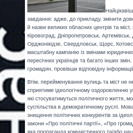
Найцікавіш
завдання: адже, до прикладу, змінити дов
й назви великих обласних центрів та міст, 
Кіровоград, Дніпропетровськ, Артемівськ,
Орджонікідзе, Свердловськ, Щорс, Котовс
масштабну кампанію із змінами юридични
пересічних українців та багато інших змін
громадян, провівши відповідну інформаці
Втім, перейменування вулиць та міст не не
сприятиме ідеологічному оздоровленню укр
які стосуватимуться політичного життя, м
суспільства в демократичному руслі. Мов
знищення політичних конкурентів за ідео
закони «Про політичні партії», «Про грома
яка пропаганда комуністичного та/або нац