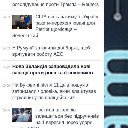
розслідування проти Трампа – Reuters
США постачатимуть Україні
14:39
ракети-перехоплювачі для
Patriot щомісяця –
Зеленський
У Румунії затопили дві баржі, щоб
14:02
врятувати роботу АЕС
Нова Зеландія запровадила нові
13:49
санкції проти росії та її союзників
На Буковині після 11 днів пошуків
13:36
затримали чоловіка, який влаштував
стрілянину по поліцейських
Частина школярів
13:06
залишиться без підручників
на 1 вересня через удари