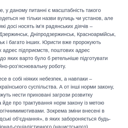
е, у даному питанні є масштабність такого
едеться не тільки назви вулиць чи установ, але
які досі носять ім’я радянських діячів –
 Дзержинськ, Дніпродзержинськ, Красноармійськ,
ьк і багато інших. Юристи вже пророкують
х адрес підприємств, поштових адрес
, до яких варто було б ретельніше підготувати
йно-роз’яснювальну роботу.
се в собі ніяких небезпек, а навпаки –
аїнського суспільства. А от інші норми закону,
ожуть нести приховані загрози розвитку
а йде про трактування норм закону із метою
логічнимимотивами. Зокрема зміни внесені в
дські об’єднання», в яких забороняється будь-
іонал-соціалістичного (нацистського)