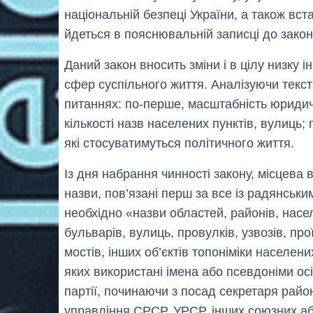
національній безпеці України, а також вс
йдеться в пояснювальній записці до закон
Даний закон вносить зміни і в цілу низку і
сфер суспільного життя. Аналізуючи текст
питаннях: по-перше, масштабність юридич
кількості назв населених пунктів, вулиць;
які стосуватимуться політичного життя.
Із дня набрання чинності закону, місцева в
назви, пов’язані перш за все із радянським
необхідно «назви областей, районів, населе
бульварів, вулиць, провулків, узвозів, пр
мостів, інших об’єктів топоніміки населених
яких використані імена або псевдоніми осі
партії, починаючи з посад секретаря райо
управління СРСР, УРСР, інших союзних а