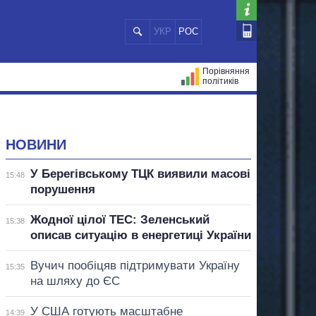
УКР
РОС
Порівняння
політиків
ЦІЙ
МЕРИ МІСТ
ВСІ ПЕРСОНИ
НОВИНИ
У Берегівському ТЦК виявили масові
15:48
порушення
Жодної цілої ТЕС: Зеленський
15:38
описав ситуацію в енергетиці України
Вучич пообіцяв підтримувати Україну
15:35
на шляху до ЄС
У США готують масштабне
14:39