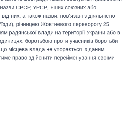
 назви СРСР, УРСР, інших союзних або
від них, а також назви, пов’язані з діяльністю
 з’їзди), річницею Жовтневого перевороту 25
ям радянської влади на території України або в
одиницях, боротьбою проти учасників боротьби
Якщо місцева влада не упорається із даним
матиме право здійснити перейменування своїми