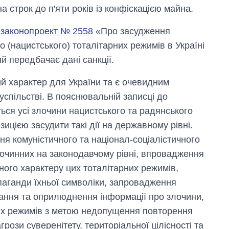
 строк до п'яти років із конфіскацією майна.
и
законопроект № 2558
«Про засудження
о (нацистського) тоталітарних режимів в Україні
й передбачає дані санкції.
ий характер для України та є очевидним
успільстві. В пояснювальній записці до
ться усі злочини нацистського та радянського
ицією засудити такі дії на державному рівні.
я комуністичного та націонал-соціалістичного
Від 1 місяця – до 5
років: хто і як
лочинних на законодавчому рівні, впровадження
довго обіймав
ного характеру цих тоталітарних режимів,
посаду керівника
СЗР
паганди їхньої символіки, запровадження
ання та оприлюднення інформації про злочини,
них режимів з метою недопущення повторення
рози суверенітету, територіальної цілісності та