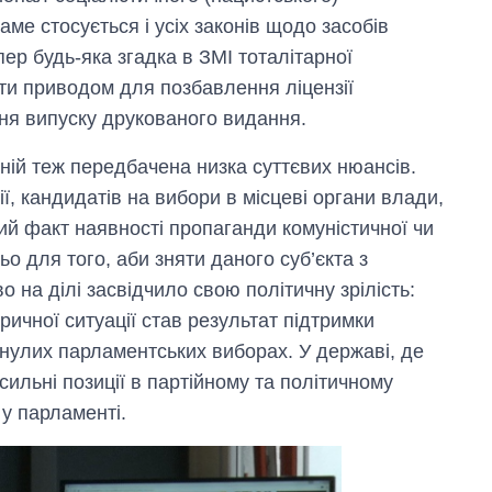
аме стосується і усіх законів щодо засобів
пер будь-яка згадка в ЗМІ тоталітарної
ати приводом для позбавлення ліцензії
ення випуску друкованого видання.
ій теж передбачена низка суттєвих нюансів.
ї, кандидатів на вибори в місцеві органи влади,
й факт наявності пропаганди комуністичної чи
ьо для того, аби зняти даного суб’єкта з
 на ділі засвідчило свою політичну зрілість:
ричної ситуації став результат підтримки
минулих парламентських виборах. У державі, де
сильні позиції в партійному та політичному
 у парламенті.