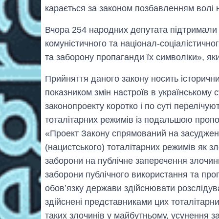
карається за законом позбавленням волі на
Вчора 254 народних депутата підтримал
комуністичного та націонал-соціалістичног
та заборону пропаганди їх символіки», яки
Прийняття даного закону носить історичн
показником змін настроїв в українському с
законопроекту коротко і по суті перелічую
тоталітарних режимів із подальшою пропоз
«Проект Закону спрямований на засудженн
(нацистського) тоталітарних режимів як з
заборони на публічне заперечення злочин
заборони публічного використання та про
обов’язку держави здійснювати розслідув
здійснені представниками цих тоталітар
таких злочинів у майбутньому, усунення заг