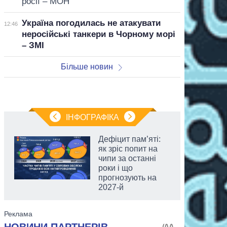
росії – МОН
Україна погодилась не атакувати
12:46
неросійські танкери в Чорному морі
– ЗМІ
Більше новин
ІНФОГРАФІКА
Дефіцит пам’яті:
як зріс попит на
чипи за останні
роки і що
прогнозують на
2027-й