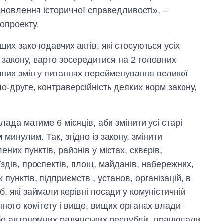
тановлення історичної справедливості», –
опроекту.
нших законодавчих актів, які стосуються усіх
 закону, варто зосередитися на 2 головних
них змін у питаннях перейменування великої
 по-друге, контраверсійність деяких норм закону,
лада матиме 6 місяців, аби змінити усі старі
 минулим. Так, згідно із закону, змінити
них пунктів, районів у містах, скверів,
оїздів, проспектів, площ, майданів, набережних,
 пунктів, підприємств , установ, організацій, в
б, які займали керівні посади у комуністичній
нного комітету і вище, вищих органах влади і
бо автономних радянських республік, працювали