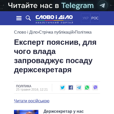
УКР
РОС
НОВИНИ
Слово і Діло
›
Стрічка публікацій
›
Політика
Експерт пояснив, для
ОБIЦЯНКИ
СТРІЧКА
ПОЛІТИКА
чого влада
ПОДІЇ
ЕКОНОМІКА
ПОЛIТИКИ
запроваджує посаду
СТАТТІ
СУСПІЛЬСТВО
ІНФОГРАФІКА
ДУМКИ
СВІТ
УСІ ПОЛІТИКИ
держсекретаря
ОГЛЯДИ
ПРЕЗИДЕНТ І ОФІС
ВІДЕО
ДАЙДЖЕСТИ
ВЕРХОВНА РАДА
ПОЛІТИКА
ПІДТРИМАТИ
КАБІНЕТ МІНІСТРІВ
25 травня 2016, 12:21
ГОЛОВИ ОБЛАДМІНІСТРАЦІЙ
ПОРІВНЯННЯ ПОЛІТИКІВ
Читати російською
МЕРИ МІСТ
ВСІ ПЕРСОНИ
Держcекретар у нас