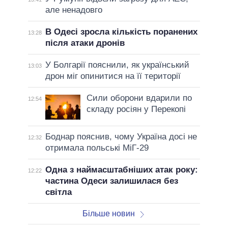
але ненадовго
В Одесі зросла кількість поранених
13:28
після атаки дронів
У Болгарії пояснили, як український
13:03
дрон міг опинитися на її території
Сили оборони вдарили по
12:54
складу росіян у Перекопі
Боднар пояснив, чому Україна досі не
12:32
отримала польські МіГ-29
Одна з наймасштабніших атак року:
12:22
частина Одеси залишилася без
світла
Більше новин