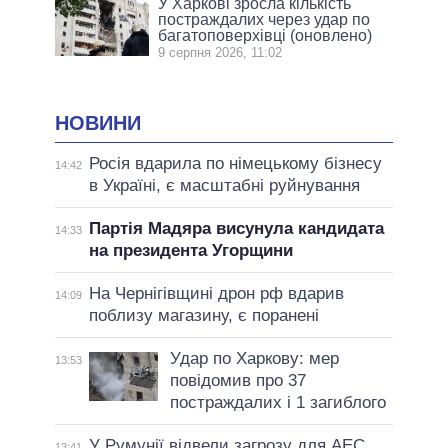
У Харкові зросла кількість
постраждалих через удар по
багатоповерхівці (оновлено)
9 серпня 2026, 11:02
НОВИНИ
Росія вдарила по німецькому бізнесу
14:42
в Україні, є масштабні руйнування
Партія Мадяра висунула кандидата
14:33
на президента Угорщини
На Чернігівщині дрон рф вдарив
14:09
поблизу магазину, є поранені
Удар по Харкову: мер
13:53
повідомив про 37
постраждалих і 1 загиблого
У Румунії відвели загрозу для АЕС,
13:41