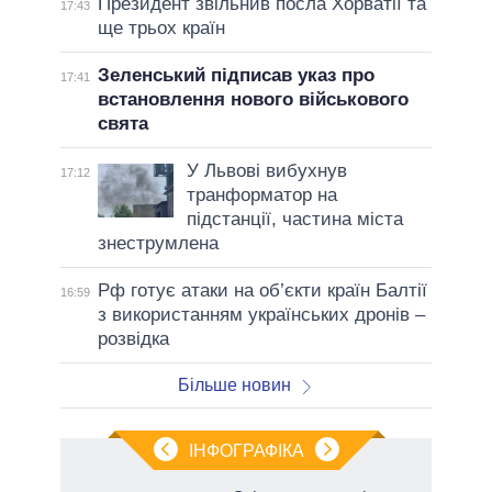
Президент звільнив посла Хорватії та
17:43
ще трьох країн
Зеленський підписав указ про
17:41
встановлення нового військового
свята
У Львові вибухнув
17:12
транформатор на
підстанції, частина міста
знеструмлена
Рф готує атаки на об’єкти країн Балтії
16:59
з використанням українських дронів –
розвідка
Більше новин
ІНФОГРАФІКА