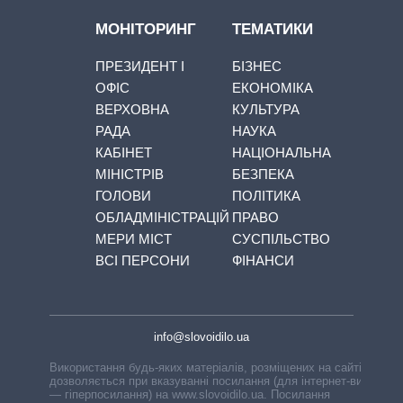
МОНІТОРИНГ
ТЕМАТИКИ
ПРЕЗИДЕНТ І
БІЗНЕС
ОФІС
ЕКОНОМІКА
ВЕРХОВНА
КУЛЬТУРА
РАДА
НАУКА
КАБІНЕТ
НАЦІОНАЛЬНА
МІНІСТРІВ
БЕЗПЕКА
ГОЛОВИ
ПОЛІТИКА
ОБЛАДМІНІСТРАЦІЙ
ПРАВО
МЕРИ МІСТ
СУСПІЛЬСТВО
ВСІ ПЕРСОНИ
ФІНАНСИ
info@slovoidilo.ua
Використання будь-яких матеріалів, розміщених на сайті,
дозволяється при вказуванні посилання (для інтернет-видань
— гіперпосилання) на www.slovoidilo.ua. Посилання