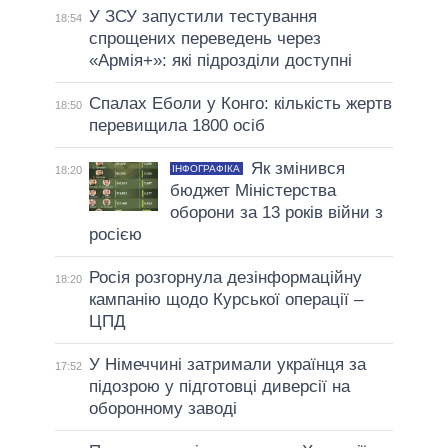
У ЗСУ запустили тестування
18:54
спрощених переведень через
«Армія+»: які підрозділи доступні
Спалах Еболи у Конго: кількість жертв
18:50
перевищила 1800 осіб
Як змінився
ІНФОГРАФІКА
18:20
бюджет Міністерства
оборони за 13 років війни з
росією
Росія розгорнула дезінформаційну
18:20
кампанію щодо Курської операції –
ЦПД
У Німеччині затримали українця за
17:52
підозрою у підготовці диверсії на
оборонному заводі