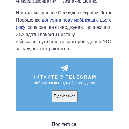
чимось закривати», – зазначив Доник.
Нагадаємо, раніше Президент України Петро
Порошенко
допустив нову мобілізацію цього
року
, хоча раніше стверджував, що поки що
ЗСУ здатні покрити нестачу
військовослужбовців у зоні проведення АТО
за рахунок контрактників.
ЧИТАЙТЕ У TELEGRAM
найважливіше від «Слово і діло»
Підписатися
Поділитися: