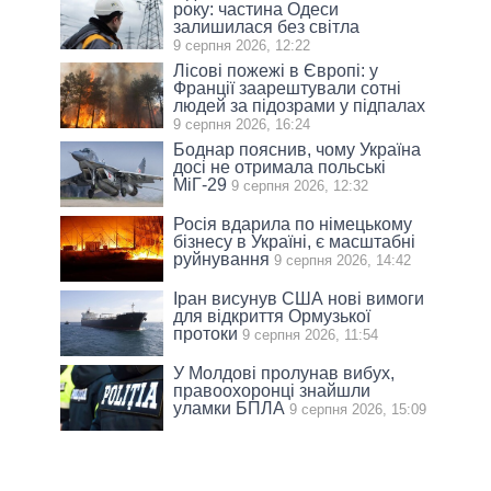
року: частина Одеси
залишилася без світла
9 серпня 2026, 12:22
Лісові пожежі в Європі: у
Франції заарештували сотні
людей за підозрами у підпалах
9 серпня 2026, 16:24
Боднар пояснив, чому Україна
досі не отримала польські
МіГ-29
9 серпня 2026, 12:32
Росія вдарила по німецькому
бізнесу в Україні, є масштабні
руйнування
9 серпня 2026, 14:42
Іран висунув США нові вимоги
для відкриття Ормузької
протоки
9 серпня 2026, 11:54
У Молдові пролунав вибух,
правоохоронці знайшли
уламки БПЛА
9 серпня 2026, 15:09