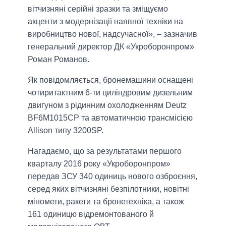
вітчизняні серійні зразки та зміщуємо
акценти з модернізації наявної техніки на
виробництво нової, надсучасної», – зазначив
генеральний директор ДК «Укроборонпром»
Роман Романов.
Як повідомляється, бронемашини оснащені
чотиритактним 6-ти циліндровим дизельним
двигуном з рідинним охолодженням Deutz
BF6M1015CP та автоматичною трансмісією
Allison типу 3200SP.
Нагадаємо, що за результатами першого
кварталу 2016 року «Укроборонпром»
передав ЗСУ 340 одиниць нового озброєння,
серед яких вітчизняні безпілотники, новітні
міномети, ракети та бронетехніка, а також
161 одиницю відремонтованого й