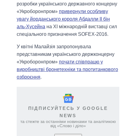
розробки українського державного концерну
«Укроборонпром»
привернули особливу
увагу йорданського короля Абдалли II бін
аль-Хусейна
на XI міжнародній виставці сил
спеціального призначення SOFEX-2016.
У квітні Малайзія запропонувала
представникам українського держконцерну
«Укроборонпром»
почати співпрацю у
виробництві бронетехніки та протитанкового
озброєння
.
ПІДПИСУЙТЕСЬ У GOOGLE
NEWS
та стежте за останніми новинами та аналітикою
від «Слово і діло»