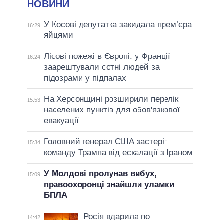
НОВИНИ
У Косові депутатка закидала прем’єра
16:29
яйцями
Лісові пожежі в Європі: у Франції
16:24
заарештували сотні людей за
підозрами у підпалах
На Херсонщині розширили перелік
15:53
населених пунктів для обов'язкової
евакуації
Головний генерал США застеріг
15:34
команду Трампа від ескалації з Іраном
У Молдові пролунав вибух,
15:09
правоохоронці знайшли уламки
БПЛА
Росія вдарила по
14:42