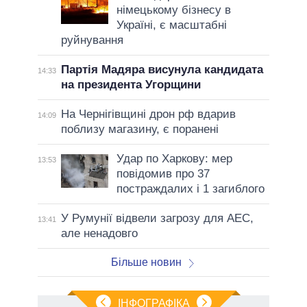
німецькому бізнесу в
Україні, є масштабні
руйнування
Партія Мадяра висунула кандидата
14:33
на президента Угорщини
На Чернігівщині дрон рф вдарив
14:09
поблизу магазину, є поранені
Удар по Харкову: мер
13:53
повідомив про 37
постраждалих і 1 загиблого
У Румунії відвели загрозу для АЕС,
13:41
але ненадовго
Більше новин
ІНФОГРАФІКА