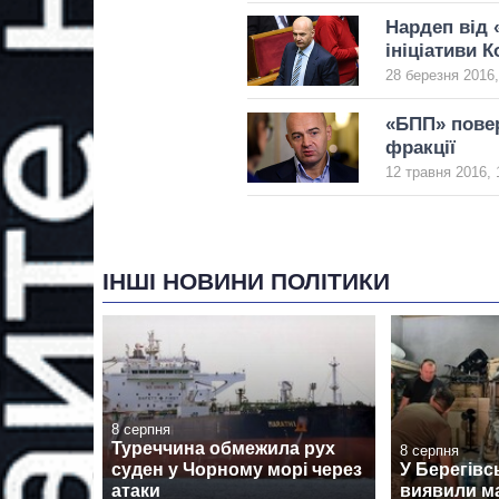
Нардеп від 
ініціативи 
28 березня 2016,
«БПП» повер
фракції
12 травня 2016, 
ІНШІ НОВИНИ ПОЛІТИКИ
8 серпня
Туреччина обмежила рух
8 серпня
суден у Чорному морі через
У Берегівс
атаки
виявили м