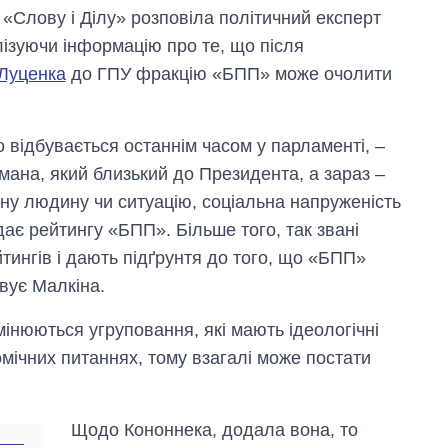
 «Слову і Ділу» розповіла політичний експерт
лізуючи інформацію про те, що після
Луценка
до ГПУ фракцію «БПП» може очолити
о відбувається останнім часом у парламенті, –
ана, який близький до Президента, а зараз –
тну людину чи ситуацію, соціальна напруженість
дає рейтингу «БПП». Більше того, так звані
ингів і дають підґрунтя до того, що «БПП»
вує Малкіна.
інюються угруповання, які мають ідеологічні
омічних питаннях, тому взагалі може постати
Щодо Кононнека, додала вона, то