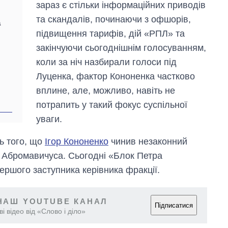
зараз є стільки інформаційних приводів
ю
та скандалів, починаючи з офшорів,
а
підвищення тарифів, дій «РПЛ» та
закінчуючи сьогоднішнім голосуванням,
коли за ніч назбирали голоси під
Луценка, фактор Кононенка частково
вплине, але, можливо, навіть не
потрапить у такий фокус суспільної
Вісім масованих
уваги.
ударів по Україні
за літо: Київ та
ь того, що
Ігор Кононенко
чинив незаконний
область стали
а Абромавичуса. Сьогодні «Блок Петра
головною ціллю
рф
ршого заступника керівника фракції.
НАШ YOUTUBE КАНАЛ
Підписатися
і відео від «Слово і діло»