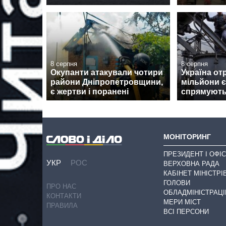
8 серпня
8 серпня
Окупанти атакували чотири
Україна от
райони Дніпропетровщини,
мільйони є
є жертви і поранені
спрямуют
МОНІТОРИНГ
ПРЕЗИДЕНТ І ОФІС
УКР
РОС
ВЕРХОВНА РАДА
КАБІНЕТ МІНІСТРІ
ГОЛОВИ
ПРО НАС
ОБЛАДМІНІСТРАЦІ
КОНТАКТИ
МЕРИ МІСТ
ПРАВИЛА
ВСІ ПЕРСОНИ