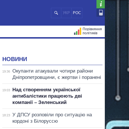
УКР
РОС
Порівняння
політиків
ЦІЙ
МЕРИ МІСТ
ВСІ ПЕРСОНИ
НОВИНИ
Окупанти атакували чотири райони
19:36
Дніпропетровщини, є жертви і поранені
Над створенням української
19:03
антибалістики працюють дві
компанії – Зеленський
У ДПСУ розповіли про ситуацію на
18:23
кордоні з Білоруссю