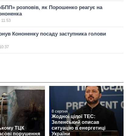
«БПП» розповів, як Порошенко реагує на
Кононенка
 11:53
нув Кононенку посаду заступника голови
10:37
8 серпня
Жодної цілої ТЕС:
Зеленський описав
ькому ТЦК
ситуацію в енергетиці
асові порушення
України