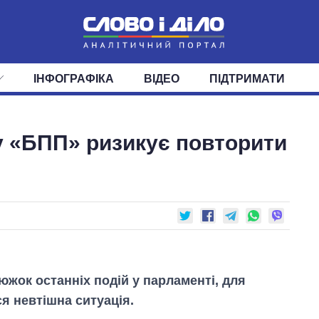
ІНФОГРАФІКА
ВІДЕО
ПІДТРИМАТИ
ІС
СТРІЧКА
ВЕРХОВНА РАДА
ПОДІЇ
СТАТТІ
КАБІНЕТ МІНІСТРІВ
ДУМКИ
ОГЛЯДИ
ГОЛОВИ ОБЛАДМІНІСТРА
ДАЙДЖЕСТИ
у «БПП» ризикує повторити
ПОЛІТИКА
ДЕПУТАТИ
ЕКОНОМІКА
КОМІТЕТИ
СУСПІЛЬСТВО
ФРАКЦІЇ
ОКРУГИ
СВІТ
жок останніх подій у парламенті, для
я невтішна ситуація.