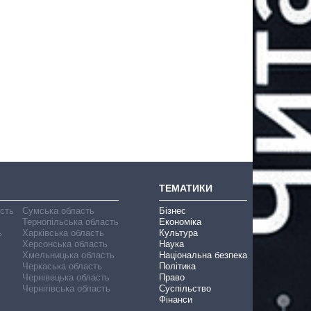
ТЕМАТИКИ
асть
Сумська область
Бізнес
Тернопільська область
Економіка
ь
Харківська область
Культура
Херсонська область
Наука
Хмельницька область
Національна безпека
Черкаська область
Політика
Чернівецька область
Право
Чернігівська область
Суспільство
Фінанси