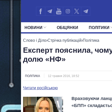
НОВИНИ
ОБIЦЯНКИ
ПОЛIТИКИ
УСІ ПОЛІТИКИ
ПРЕЗИДЕНТ І ОФ
Слово і Діло
›
Стрічка публікацій
›
Політика
Експерт пояснила, чом
долю «НФ»
ПОЛІТИКА
12 травня 2016, 18:52
Читати російською
Враховуючи ланцю
«БПП» складаєтьс