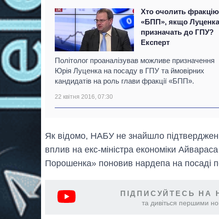
Хто очолить фракці
«БПП», якщо Луценк
призначать до ГПУ?
Експерт
Політолог проаналізував можливе призначення
Юрія Луценка на посаду в ГПУ та ймовірних
кандидатів на роль глави фракції «БПП».
22 квітня 2016, 07:30
Як відомо, НАБУ не знайшло підтверджен
вплив на екс-міністра економіки Айварас
Порошенка» поновив нардепа на посаді пе
ПІДПИСУЙТЕСЬ НА 
та дивіться першими нов