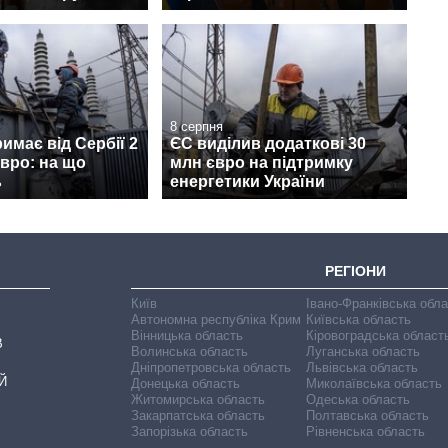
8 серпня
римає від Сербії 2
ЄС виділив додаткові 30
вро: на що
млн євро на підтримку
ь
енергетики України
РЕГІОНИ
Київ
Івано-Франківська обл
Автономна республіка Крим
Київська область
Вінницька область
Кіровоградська област
В
Волинська область
Луганська область
Дніпропетровська область
Львівська область
Й
Донецька область
Миколаївська область
Житомирська область
Одеська область
Закарпатська область
Полтавська область
Запорізька область
Рівненська область