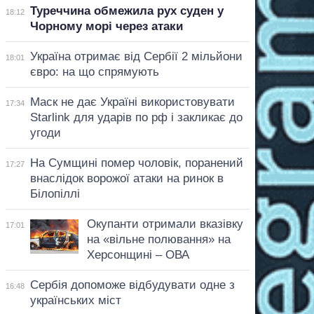
Туреччина обмежила рух суден у
18:12
Чорному морі через атаки
Україна отримає від Сербії 2 мільйони
18:01
євро: на що спрямують
Маск не дає Україні використовувати
17:34
Starlink для ударів по рф і закликає до
угоди
На Сумщині помер чоловік, поранений
17:27
внаслідок ворожої атаки на ринок в
Білопіллі
Окупанти отримали вказівку
17:01
на «вільне полювання» на
Херсонщині – ОВА
Сербія допоможе відбудувати одне з
16:48
українських міст