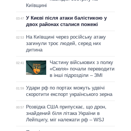
Київщині
У Києві після атаки балістикою у
03:47
двох районах сталися пожежі
На Київщині через російську атаку
02:53
загинули троє людей, серед них
дитина
Частину військових з полку
02:41
«Скеля» почали переводити
в інші підрозділи – ЗМІ
Удари рф по портах можуть удвічі
01:59
скоротити експорт українського зерна
Розвідка США припускає, що дрон,
00:57
знайдений біля літака України в
Лейпцигу, міг належати рф – WSJ