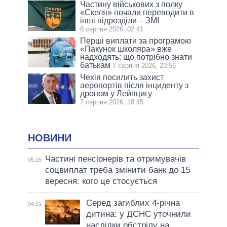
Частину військових з полку
«Скеля» почали переводити в
інші підрозділи – ЗМІ
8 серпня 2026, 02:41
Перші виплати за програмою
«Пакунок школяра» вже
надходять: що потрібно знати
батькам
7 серпня 2026, 23:56
Чехія посилить захист
аеропортів після інциденту з
дроном у Лейпцигу
7 серпня 2026, 18:45
НОВИНИ
Частині пенсіонерів та отримувачів
05:15
соцвиплат треба змінити банк до 15
вересня: кого це стосується
Серед загиблих 4-річна
04:51
дитина: у ДСНС уточнили
наслідки обстрілу на