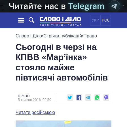
УКР
РОС
НОВИНИ
Слово і Діло
›
Стрічка публікацій
›
Право
Сьогодні в черзі на
ОБIЦЯНКИ
СТРІЧКА
ПОЛІТИКА
КПВВ «Мар’їнка»
ПОДІЇ
ЕКОНОМІКА
ПОЛIТИКИ
стояло майже
СТАТТІ
СУСПІЛЬСТВО
ІНФОГРАФІКА
ДУМКИ
СВІТ
УСІ ПОЛІТИКИ
півтисячі автомобілів
ОГЛЯДИ
ПРЕЗИДЕНТ І ОФІС
ВІДЕО
ДАЙДЖЕСТИ
ВЕРХОВНА РАДА
ПРАВО
ПІДТРИМАТИ
КАБІНЕТ МІНІСТРІВ
5 травня 2016, 09:50
ГОЛОВИ ОБЛАДМІНІСТРАЦІЙ
ПОРІВНЯННЯ ПОЛІТИКІВ
Читати російською
МЕРИ МІСТ
ВСІ ПЕРСОНИ