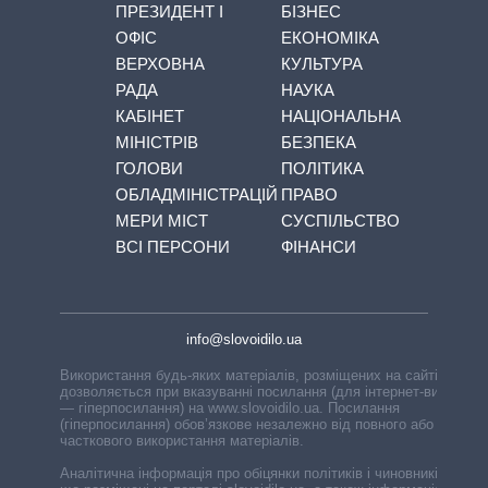
ПРЕЗИДЕНТ І
БІЗНЕС
ОФІС
ЕКОНОМІКА
ВЕРХОВНА
КУЛЬТУРА
РАДА
НАУКА
КАБІНЕТ
НАЦІОНАЛЬНА
МІНІСТРІВ
БЕЗПЕКА
ГОЛОВИ
ПОЛІТИКА
ОБЛАДМІНІСТРАЦІЙ
ПРАВО
МЕРИ МІСТ
СУСПІЛЬСТВО
ВСІ ПЕРСОНИ
ФІНАНСИ
info@slovoidilo.ua
Використання будь-яких матеріалів, розміщених на сайті,
дозволяється при вказуванні посилання (для інтернет-видань
— гіперпосилання) на www.slovoidilo.ua. Посилання
(гіперпосилання) обов’язкове незалежно від повного або
часткового використання матеріалів.
Аналітична інформація про обіцянки політиків і чиновників,