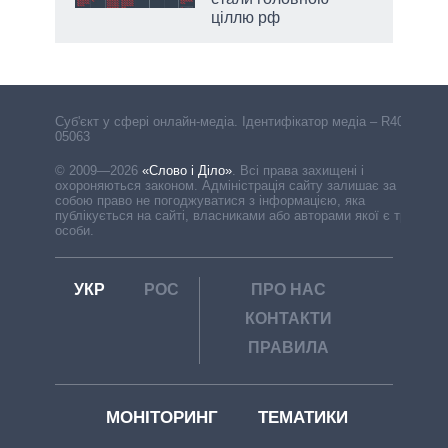
ціллю рф
Cуб'єкт у сфері онлайн-медіа. Ідентифікатор медіа – R40-
05063
© 2009—2026
«Слово і Діло»
.
Всі права захищені і
охороняються законом. Адміністрація сайту залишає за
собою право не погоджуватися з інформацією, яка
публікується на сайті, власниками або авторами якої є треті
особи.
УКР
РОС
ПРО НАС
КОНТАКТИ
ПРАВИЛА
МОНІТОРИНГ
ТЕМАТИКИ