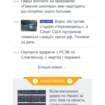
Перші виплати за програмою
23:56
«Пакунок школяра» вже надходять:
що потрібно знати батькам
Ворог обстріляв
ПІДСУМКИ
23:09
стадіон «Чорноморець», а
Сенат США підтримав
«пекельні санкції» проти рф. Головне
за день
Окупанти вдарили з РСЗВ по
22:29
Слов'янську, є жертва і поранені
Більше новин
ІНФОГРАФІКА
 як
Вісім масованих
и за
ударів по Україні за
літо: Київ та область
2027-
стали головною