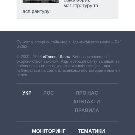
магістратуру та
аспірантуру
Cуб'єкт у сфері онлайн-медіа. Ідентифікатор медіа – R40-
05063
© 2009—2026
«Слово і Діло»
.
Всі права захищені і
охороняються законом. Адміністрація сайту залишає за
собою право не погоджуватися з інформацією, яка
публікується на сайті, власниками або авторами якої є треті
особи.
УКР
РОС
ПРО НАС
КОНТАКТИ
ПРАВИЛА
МОНІТОРИНГ
ТЕМАТИКИ