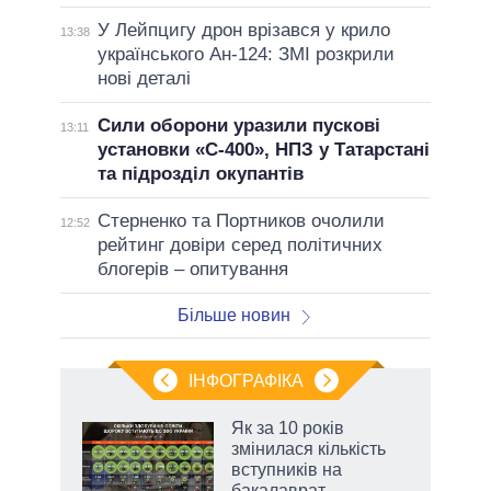
У Лейпцигу дрон врізався у крило
13:38
українського Ан-124: ЗМІ розкрили
нові деталі
Сили оборони уразили пускові
13:11
установки «С-400», НПЗ у Татарстані
та підрозділ окупантів
Стерненко та Портников очолили
12:52
рейтинг довіри серед політичних
блогерів – опитування
Більше новин
ІНФОГРАФІКА
Як за 10 років
 за
змінилася кількість
асть
вступників на
бакалаврат,