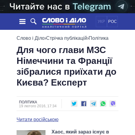
УКР
РОС
НОВИНИ
Слово і Діло
›
Стрічка публікацій
›
Політика
Для чого глави МЗС
ОБIЦЯНКИ
СТРІЧКА
ПОЛІТИКА
Німеччини та Франції
ПОДІЇ
ЕКОНОМІКА
ПОЛIТИКИ
зібралися приїхати до
СТАТТІ
СУСПІЛЬСТВО
ІНФОГРАФІКА
ДУМКИ
СВІТ
УСІ ПОЛІТИКИ
Києва? Експерт
ОГЛЯДИ
ПРЕЗИДЕНТ І ОФІС
ВІДЕО
ДАЙДЖЕСТИ
ВЕРХОВНА РАДА
ПОЛІТИКА
ПІДТРИМАТИ
КАБІНЕТ МІНІСТРІВ
19 лютого 2016, 17:34
ГОЛОВИ ОБЛАДМІНІСТРАЦІЙ
ПОРІВНЯННЯ ПОЛІТИКІВ
Читати російською
МЕРИ МІСТ
ВСІ ПЕРСОНИ
Хаос, який зараз існує в