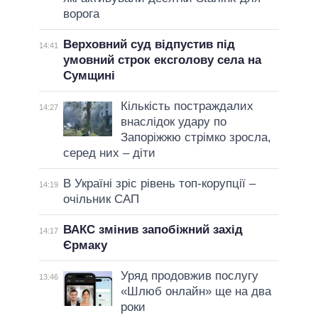
ворога
Верховний суд відпустив під
14:41
умовний строк ексголову села на
Сумщині
Кількість постраждалих
14:27
внаслідок удару по
Запоріжжю стрімко зросла,
серед них – діти
В Україні зріс рівень топ-корупції –
14:19
очільник САП
ВАКС змінив запобіжний захід
14:17
Єрмаку
Уряд продовжив послугу
13:46
«Шлюб онлайн» ще на два
роки