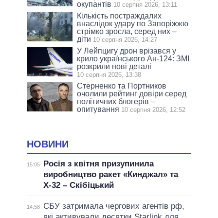
окупантів
10 серпня 2026, 13:11
Кількість постраждалих
внаслідок удару по Запоріжжю
стрімко зросла, серед них –
діти
10 серпня 2026, 14:27
У Лейпцигу дрон врізався у
крило українського Ан-124: ЗМІ
розкрили нові деталі
10 серпня 2026, 13:38
Стерненко та Портников
очолили рейтинг довіри серед
політичних блогерів –
опитування
10 серпня 2026, 12:52
НОВИНИ
Росія з квітня призупинила
15:05
виробництво ракет «Кинджал» та
Х-32 – Скібіцький
СБУ затримала чергових агентів рф,
14:58
які активували десятки Starlink для