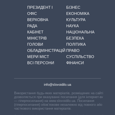
ПРЕЗИДЕНТ І
БІЗНЕС
ОФІС
ЕКОНОМІКА
ВЕРХОВНА
КУЛЬТУРА
РАДА
НАУКА
КАБІНЕТ
НАЦІОНАЛЬНА
МІНІСТРІВ
БЕЗПЕКА
ГОЛОВИ
ПОЛІТИКА
ОБЛАДМІНІСТРАЦІЙ
ПРАВО
МЕРИ МІСТ
СУСПІЛЬСТВО
ВСІ ПЕРСОНИ
ФІНАНСИ
info@slovoidilo.ua
Використання будь-яких матеріалів, розміщених на сайті,
дозволяється при вказуванні посилання (для інтернет-видань
— гіперпосилання) на www.slovoidilo.ua. Посилання
(гіперпосилання) обов’язкове незалежно від повного або
часткового використання матеріалів.