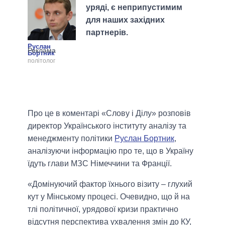
уряді, є неприпустимим
для наших західних
партнерів.
Руслан
Бортник
політолог
Про це в коментарі «Слову і Ділу» розповів
директор Українського інституту аналізу та
менеджменту політики
Руслан Бортник
,
аналізуючи інформацію про те, що в Україну
їдуть глави МЗС Німеччини та Франції.
«Домінуючий фактор їхнього візиту – глухий
кут у Мінському процесі. Очевидно, що й на
тлі політичної, урядової кризи практично
відсутня перспектива ухвалення змін до КУ,