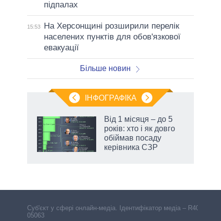
підпалах
На Херсонщині розширили перелік
15:53
населених пунктів для обов'язкової
евакуації
Більше новин
ІНФОГРАФІКА
Від 1 місяця – до 5
 за
років: хто і як довго
асть
обіймав посаду
керівника СЗР
Cуб'єкт у сфері онлайн-медіа. Ідентифікатор медіа – R40-
05063