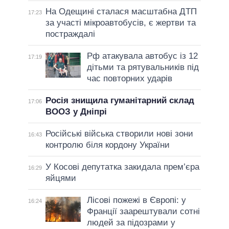
На Одещині сталася масштабна ДТП
17:23
за участі мікроавтобусів, є жертви та
постраждалі
Рф атакувала автобус із 12
17:19
дітьми та рятувальників під
час повторних ударів
Росія знищила гуманітарний склад
17:06
ВООЗ у Дніпрі
Російські війська створили нові зони
16:43
контролю біля кордону України
У Косові депутатка закидала прем’єра
16:29
яйцями
Лісові пожежі в Європі: у
16:24
Франції заарештували сотні
людей за підозрами у