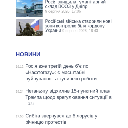
Росія знищила гуманітарний
склад ВООЗ у Дніпрі
9 серпня 2026, 17:06
Російські війська створили нові
зони контролю біля кордону
України
9 серпня 2026, 16:43
НОВИНИ
Росія вже третій день б’є по
19:12
«Нафтогазу»: є масштабні
руйнування та зупинено роботи
Нетаньягу відхилив 15-пунктний план
18:24
Трампа щодо врегулювання ситуації в
Газі
Сибіга звернувся до білорусів у
17:56
річницю протестів