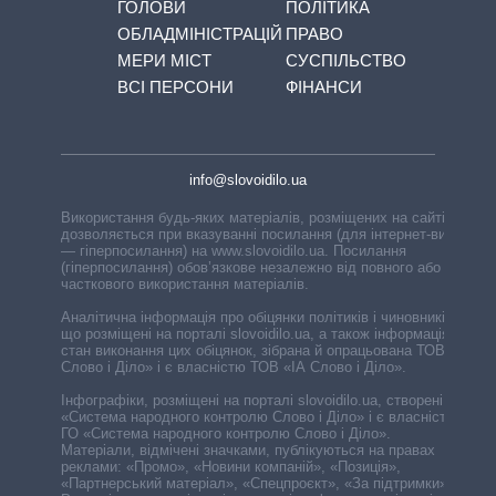
ГОЛОВИ
ПОЛІТИКА
ОБЛАДМІНІСТРАЦІЙ
ПРАВО
МЕРИ МІСТ
СУСПІЛЬСТВО
ВСІ ПЕРСОНИ
ФІНАНСИ
info@slovoidilo.ua
Використання будь-яких матеріалів, розміщених на сайті,
дозволяється при вказуванні посилання (для інтернет-видань
— гіперпосилання) на www.slovoidilo.ua. Посилання
(гіперпосилання) обов’язкове незалежно від повного або
часткового використання матеріалів.
Аналітична інформація про обіцянки політиків і чиновників,
що розміщені на порталі slovoidilo.ua, а також інформація про
стан виконання цих обіцянок, зібрана й опрацьована ТОВ «ІА
Слово і Діло» і є власністю ТОВ «ІА Слово і Діло».
Інфографіки, розміщені на порталі slovoidilo.ua, створені ГО
«Система народного контролю Слово і Діло» і є власністю
ГО «Система народного контролю Слово і Діло».
Матеріали, відмічені значками, публікуються на правах
реклами: «Промо», «Новини компаній», «Позиція»,
«Партнерський матеріал», «Спецпроєкт», «За підтримки».