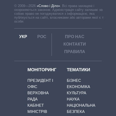
© 2009—2026
«Слово і Діло»
.
Всі права захищені і
охороняються законом. Адміністрація сайту залишає за
собою право не погоджуватися з інформацією, яка
публікується на сайті, власниками або авторами якої є треті
особи.
УКР
РОС
ПРО НАС
КОНТАКТИ
ПРАВИЛА
МОНІТОРИНГ
ТЕМАТИКИ
ПРЕЗИДЕНТ І
БІЗНЕС
ОФІС
ЕКОНОМІКА
ВЕРХОВНА
КУЛЬТУРА
РАДА
НАУКА
КАБІНЕТ
НАЦІОНАЛЬНА
МІНІСТРІВ
БЕЗПЕКА